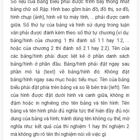
Số liệu của bảng biểu phải được trình bày thống nhất
bằng chữ số Rập. Hình bao gồm bản đồ, đồ thị, sơ đồ,
hình chụp (ảnh), hình vẽ từ máy tính, … phải được canh
giữa. Số thứ tự của bảng và hình sử dụng trong luận
văn phải được đánh kèm theo số thứ tự chương (ví dụ:
bảng/hình của chương 1 thì đánh số 1.1 hay 1.2, …
hoặc của chương 2 thì đánh số 2.1 hay 2.2). Tên của
các bảng/hình phải đuợc liệt kê ở phần danh sách
bảng/hình ở phần đầu. Bảng/hình phải đặt ngay sau
phần mô tả (text) về bảng/hình đó. Không đặt
bảng/hình ngay sau mục hoặc tiểu mục. Tên của bảng
biểu phải đặt phía trên bảng và so lề bên trái (left). Tên
của hình được đặt dưới hình và canh giữa, không in
đậm hoặc in nghiêng cho tên bảng và tên hình. Tên
bảng và tên hình phải đủ nghĩa tức thể hiện đầy đủ nội
dung của bảng và hình; tránh dùng tên không cụ thể, mờ
nghĩa như: kết quả của thí nghiệm 1 hay thí nghiệm 2
mà không ghi rõ tên thí nghiệm nói về việc gì.