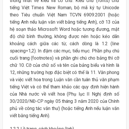
thống nhất về kiểu và cỡ chữ. Kiểu chữ (fonts) chữ
tiếng Việt Times New Roman, bộ mã ký tự Unicode
theo Tiêu chuẩn Việt Nam TCVN 6909:2001 (hoặc
tiếng Anh nếu luận văn viết bằng tiếng Anh), cỡ 13 của
hệ soạn thảo Microsoft Word hoặc tương đương, mật
độ chữ bình thường, không được nén hoặc kéo dãn
khoảng cách giữa các từ; cách dòng là 1.2 (line
spacing=1,2). In đậm các mục, tiểu mục. Phần phụ chú
cuối trang (footnotes) và phần ghi chú cho bảng thì cỡ
chữ 10. Cỡ của chữ số và tên của bảng biểu và hình là
12, những trường hợp đặc biệt có thể là 11. Văn phong
và việc viết hoa trong Luận văn cần tuân thủ văn phạm
tiếng Việt và có thể tham khảo các quy định hiện hành
của Nhà nước về viết hoa (Phụ lục II Nghị định số
30/2020/NĐ-CP ngày 05 tháng 3 năm 2020 của Chính
phủ về công tác văn thư) (hoặc tiếng Anh nếu luận văn
viết bằng tiếng Anh).
1.2.2 Lề trang, cách khoảng (tab)