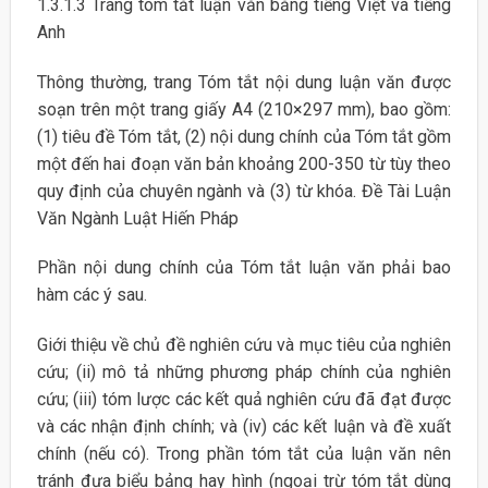
1.3.1.3 Trang tóm tắt luận văn bằng tiếng Việt và tiếng
Anh
Thông thường, trang Tóm tắt nội dung luận văn được
soạn trên một trang giấy A4 (210×297 mm), bao gồm:
(1) tiêu đề Tóm tắt, (2) nội dung chính của Tóm tắt gồm
một đến hai đoạn văn bản khoảng 200-350 từ tùy theo
quy định của chuyên ngành và (3) từ khóa. Đề Tài Luận
Văn Ngành Luật Hiến Pháp
Phần nội dung chính của Tóm tắt luận văn phải bao
hàm các ý sau.
Giới thiệu về chủ đề nghiên cứu và mục tiêu của nghiên
cứu; (ii) mô tả những phương pháp chính của nghiên
cứu; (iii) tóm lược các kết quả nghiên cứu đã đạt được
và các nhận định chính; và (iv) các kết luận và đề xuất
chính (nếu có). Trong phần tóm tắt của luận văn nên
tránh đưa biểu bảng hay hình (ngoại trừ tóm tắt dùng