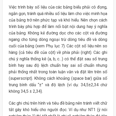
Việc trình bày số liệu của các bảng biểu phải cô đọng,
ngắn gọn, tránh quá nhiều số liệu làm cho việc minh họa
của bảng trở nên phức tạp và khó hiểu. Nên chọn cách
trình bày phù hợp để làm nổi bật nội dung hay ý nghĩa
của bảng. Không kẻ đường dọc cho các cột và đường
ngang cho từng dòng ngoại trừ dòng tiêu đề và dòng
cuối của bảng (xem Phụ lục 7). Các cột số liệu nên so
hàng (cả tiêu đề của cột) về phía phải (right). Các ghi
chú ý nghĩa thống kê (a, b, c…) có thể đặt sau số trung
bình hay sau độ lệch chuẩn hay sai số chuẩn nhưng
phải thống nhất trong toàn luận văn và đặt lên trên số
(superscript). Không cách khoảng (space bar) giữa số
trung bình dấu “±” và độ lệch (ví dụ: 34,5±2,34 chứ
không 34,5 ± 2,34).
Các ghi chú trên hình và tiêu đề bảng nên tránh viết chữ
tắt gây khó hiểu cho người đọc. Ví dụ như NT1 (ý nói