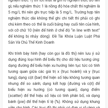
nghiệm thức 1) thì tốt nhất là ghi rõ nghiệm thức đó tên
gì; nếu nghiệm thức 1 là nồng độ hóa chất thí nghiệm là
5 mg/L thì nên ghi trực tiếp là 5 mg/L. Trường hợp tên
nghiệm thức dài không thể ghi chi tiết thì phải có ghi
chú kèm theo có thể là cuối bảng hay cuối tên của hình,
với cỡ chữ 10 (nên để hình ở chế độ “in line with text”
để không bị nhảy dòng). Đề Tài Khóa Luận Luật Phá
Sản Và Chủ Thể Kinh Doanh
Khi trình bày hình (hay còn gọi là đồ thị) nên lưu ý sử
dụng đúng loại hình để biểu thị cho dữ liệu tương ứng:
dạng đường để biểu hiện xu hướng liên tục tức có tính
tương quan giữa các giá trị x (trục hoành) và y (trục
tung); dạng cột (bar) thể hiện số liệu không tương quan
nhưng để so sánh; dạng kết hợp (đường và cột) để
biểu hiện xu hướng (có tương quan); dạng điểm
(scatter) để thể hiệu số liệu có tính phân bố; và dạng
bánh (pie) để thể hiện tỉ lệ (%). Không sử dụng khung
viền cho hình. Các trục đồ thị phải có đơn vị rõ ràng và