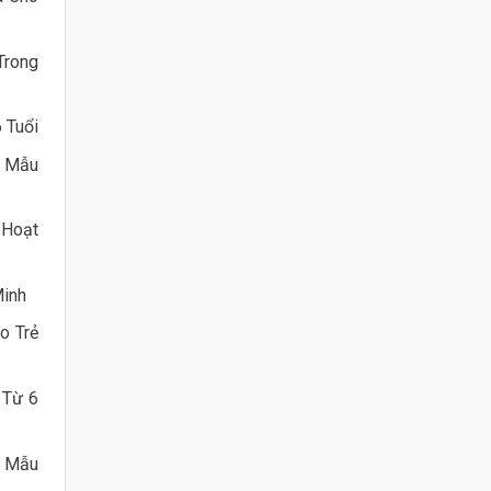
Trong
 Tuổi
ẻ Mẫu
 Hoạt
Minh
o Trẻ
 Từ 6
g Mẫu