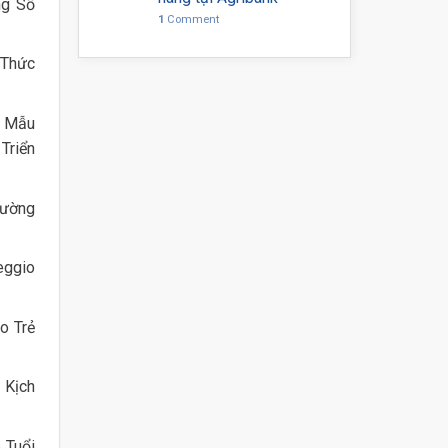
ng Số
1
Comment
 Thức
ẻ Mẫu
Triển
rường
eggio
o Trẻ
 Kịch
 Tuổi