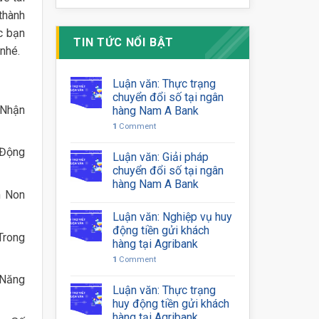
thành
c bạn
TIN TỨC NỔI BẬT
nhé.
Luận văn: Thực trạng
chuyển đổi số tại ngân
 Nhận
hàng Nam A Bank
1
Comment
 Động
Luận văn: Giải pháp
chuyển đổi số tại ngân
hàng Nam A Bank
m Non
Luận văn: Nghiệp vụ huy
động tiền gửi khách
Trong
hàng tại Agribank
1
Comment
 Năng
Luận văn: Thực trạng
huy động tiền gửi khách
hàng tại Agribank