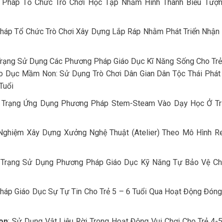
 Pháp Tổ Chức Trò Chơi Học Tập Nhằm Hình Thành Biểu Tượ
háp Tổ Chức Trò Chơi Xây Dựng Lắp Ráp Nhằm Phát Triển Nhận
rạng Sử Dụng Các Phương Pháp Giáo Dục Kĩ Năng Sống Cho Tr
o Dục Mầm Non: Sử Dụng Trò Chơi Dân Gian Dân Tộc Thái Phát 
Tuổi
 Trạng Ứng Dụng Phương Pháp Stem-Steam Vào Dạy Học Ở T
ghiệm Xây Dựng Xưởng Nghệ Thuật (Atelier) Theo Mô Hình R
Trạng Sử Dụng Phương Pháp Giáo Dục Kỹ Năng Tự Bảo Vệ Ch
áp Giáo Dục Sự Tự Tin Cho Trẻ 5 – 6 Tuổi Qua Hoạt Động Đóng
on
: Sử Dụng Vật Liệu Rời Trong Hoạt Động Vui Chơi Cho Trẻ 4-5