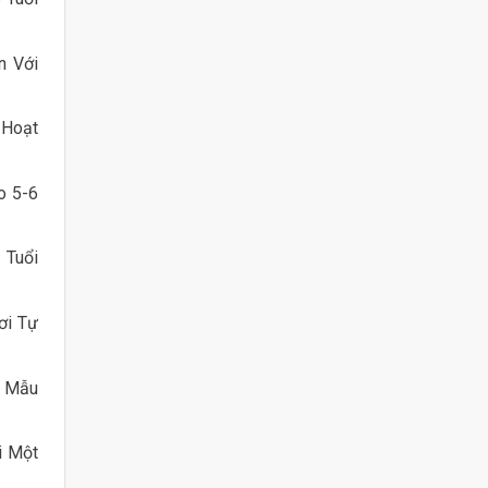
n Với
 Hoạt
o 5-6
 Tuổi
ơi Tự
ẻ Mẫu
i Một