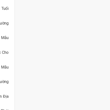
 Tuổi
rường
ẻ Mẫu
c Cho
ẻ Mẫu
rường
n Địa