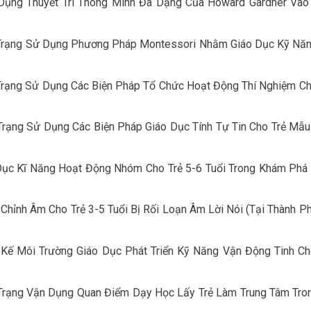
ụng Thuyết Trí Thông Minh Đa Dạng Của Howard Gardner Vào
Trạng Sử Dụng Phương Pháp Montessori Nhằm Giáo Dục Kỹ Nă
rạng Sử Dụng Các Biện Pháp Tổ Chức Hoạt Động Thí Nghiệm Ch
rạng Sử Dụng Các Biện Pháp Giáo Dục Tính Tự Tin Cho Trẻ Mẫu
ục Kĩ Năng Hoạt Động Nhóm Cho Trẻ 5-6 Tuổi Trong Khám Phá
hỉnh Âm Cho Trẻ 3-5 Tuổi Bị Rối Loạn Âm Lời Nói (Tại Thành P
Kế Môi Trường Giáo Dục Phát Triển Kỹ Năng Vận Động Tinh Ch
rạng Vận Dụng Quan Điểm Dạy Học Lấy Trẻ Làm Trung Tâm Tro