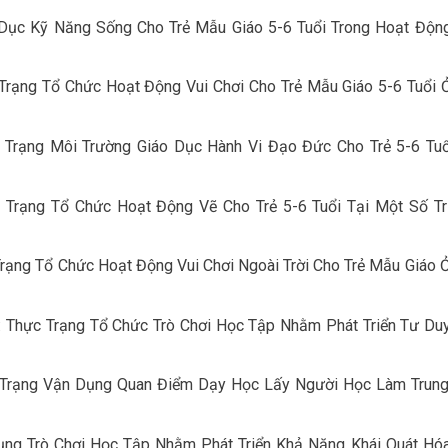
ục Kỹ Năng Sống Cho Trẻ Mẫu Giáo 5-6 Tuổi Trong Hoạt Động
rạng Tổ Chức Hoạt Động Vui Chơi Cho Trẻ Mẫu Giáo 5-6 Tuổi 
Trạng Môi Trường Giáo Dục Hành Vi Đạo Đức Cho Trẻ 5-6 Tuổ
Trạng Tổ Chức Hoạt Động Vẽ Cho Trẻ 5-6 Tuổi Tại Một Số T
ạng Tổ Chức Hoạt Động Vui Chơi Ngoài Trời Cho Trẻ Mẫu Giáo 
 Thực Trạng Tổ Chức Trò Chơi Học Tập Nhằm Phát Triển Tư Du
Trạng Vận Dụng Quan Điểm Dạy Học Lấy Người Học Làm Trun
ng Trò Chơi Học Tập Nhằm Phát Triển Khả Năng Khái Quát Hó