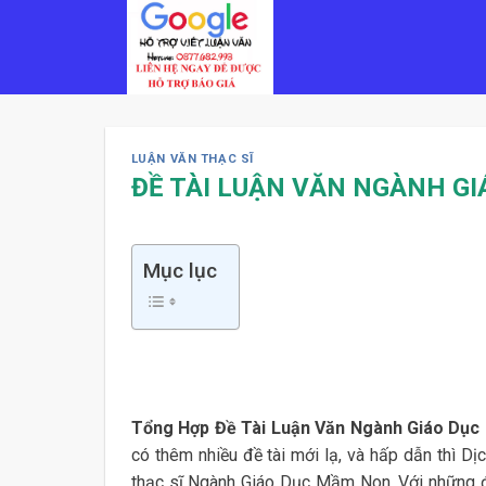
Skip
to
content
LUẬN VĂN THẠC SĨ
ĐỀ TÀI LUẬN VĂN NGÀNH G
Mục lục
Tổng Hợp Đề Tài Luận Văn Ngành Giáo Dụ
có thêm nhiều đề tài mới lạ, và hấp dẫn thì D
thạc sĩ Ngành Giáo Dục Mầm Non. Với những đề