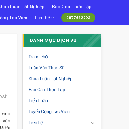
Khóa Luận Tốt Nghiệp
Báo Cáo Thực Tập
ộng Tác Viên
Liên hệ
0877682993
DANH MỤC DỊCH VỤ
Trang chủ
Luận Văn Thạc Sĩ
Khóa Luận Tốt Nghiệp
Báo Cáo Thực Tập
ost
Tiểu Luận
Tuyển Cộng Tác Viên
 viên
n văn
Liên hệ
ề tài