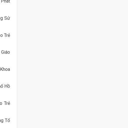
 Phát
ng Sử
o Trẻ
 Giáo
 Khoa
hố Hồ
o Trẻ
ng Tổ