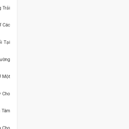
 Trải
Ở Các
i Tại
rường
Ở Một
y Cho
g Tâm
a Cho