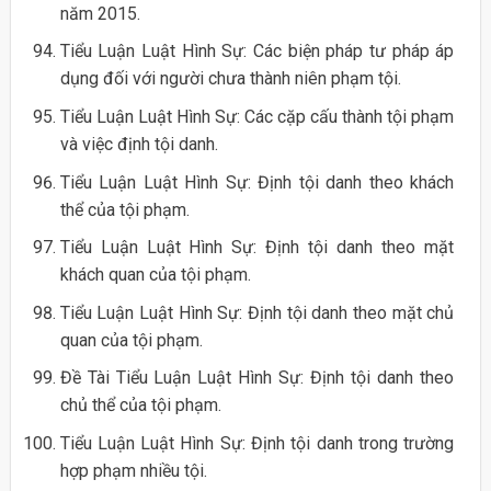
năm 2015.
Tiểu Luận Luật Hình Sự: Các biện pháp tư pháp áp
dụng đối với người chưa thành niên phạm tội.
Tiểu Luận Luật Hình Sự: Các cặp cấu thành tội phạm
và việc định tội danh.
Tiểu Luận Luật Hình Sự: Định tội danh theo khách
thể của tội phạm.
Tiểu Luận Luật Hình Sự: Định tội danh theo mặt
khách quan của tội phạm.
Tiểu Luận Luật Hình Sự: Định tội danh theo mặt chủ
quan của tội phạm.
Đề Tài Tiểu Luận Luật Hình Sự: Định tội danh theo
chủ thể của tội phạm.
Tiểu Luận Luật Hình Sự: Định tội danh trong trường
hợp phạm nhiều tội.