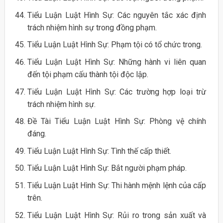
Tiểu Luận Luật Hình Sự: Các nguyên tắc xác định
trách nhiệm hình sự trong đồng phạm.
Tiểu Luận Luật Hình Sự: Phạm tội có tổ chức trong.
Tiểu Luận Luật Hình Sự: Những hành vi liên quan
đến tội phạm cấu thành tội độc lập.
Tiểu Luận Luật Hình Sự: Các trường hợp loại trừ
trách nhiệm hình sự.
Đề Tài Tiểu Luận Luật Hình Sự: Phòng vệ chính
đáng.
Tiểu Luận Luật Hình Sự: Tình thế cấp thiết.
Tiểu Luận Luật Hình Sự: Bắt người phạm pháp.
Tiểu Luận Luật Hình Sự: Thi hành mệnh lệnh của cấp
trên.
Tiểu Luận Luật Hình Sự: Rủi ro trong sản xuất và