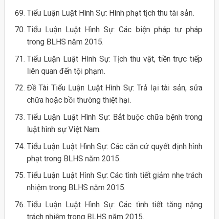
Tiểu Luận Luật Hình Sự: Hình phạt tịch thu tài sản.
Tiểu Luận Luật Hình Sự: Các biện pháp tư pháp
trong BLHS năm 2015.
Tiểu Luận Luật Hình Sự: Tịch thu vật, tiền trực tiếp
liên quan đến tội phạm.
Đề Tài Tiểu Luận Luật Hình Sự: Trả lại tài sản, sửa
chữa hoặc bồi thường thiệt hại.
Tiểu Luận Luật Hình Sự: Bắt buộc chữa bệnh trong
luật hình sự Việt Nam.
Tiểu Luận Luật Hình Sự: Các căn cứ quyết định hình
phạt trong BLHS năm 2015.
Tiểu Luận Luật Hình Sự: Các tình tiết giảm nhẹ trách
nhiệm trong BLHS năm 2015.
Tiểu Luận Luật Hình Sự: Các tình tiết tăng nặng
trách nhiệm trong BLHS năm 2015.