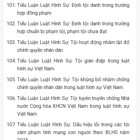
Tiểu Luận Luật Hình Sự: Định tội danh trong trường
hợp đồng phạm.
Tiểu Luận Luật Hình Sự: Định tội danh trong trường
hợp chuẩn bị phạm tội, phạm tội chưa đạt.
Tiểu Luận Luật Hình Sự: Tội hoạt động nhằm lật đổ
chính quyền nhân dân.
Tiểu Luận Luật Hình Sự: Tội gián điệp trong luật
hình sự Việt Nam.
Tiểu Luận Luật Hình Sự: Tội khủng bố nhằm chống
chính quyền nhân dân trong luật hình sự Việt Nam.
Tiểu Luận Luật Hình Sự: Tội tuyên truyền chống Nhà
nước Cộng hòa XHCN Việt Nam trong luật hình sự
Việt Nam.
Tiểu Luận Luật Hình Sự: Dấu hiệu lỗi trong các tội
xâm phạm tính mạng con người theo BLHS năm