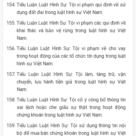
Tiểu Luận Luật Hình Sự: Tội vi phạm qui định về sử
dụng đất đai trong luật hình sự Việt Nam.
Tiểu Luận Luật Hình Sự: Tội vi phạm các qui định về
khai thác và bảo vệ rừng trong luật hình sự Việt
Nam.
Tiểu Luận Luật Hình Sự: Tội vi phạm về cho vay
trong hoạt động của các tổ chức tín dụng trong luật
hình sự Việt Nam.
Tiểu Luận Luật Hình Sự: Tội làm, tàng trữ, vận
chuyển, lưu hành tiền giả trong luật hình sự Việt
Nam.
Tiểu Luận Luật Hình Sự: Tội cố ý công bố thông tin
sai lệch hoặc che giấu sự thật trong hoạt động
chứng khoán trong luật hình sự Việt Nam.
Tiểu Luận Luật Hình Sự: Tội sử dụng thông tin nội
bộ để mua bán chứng khoán trong luật hình sự Việt