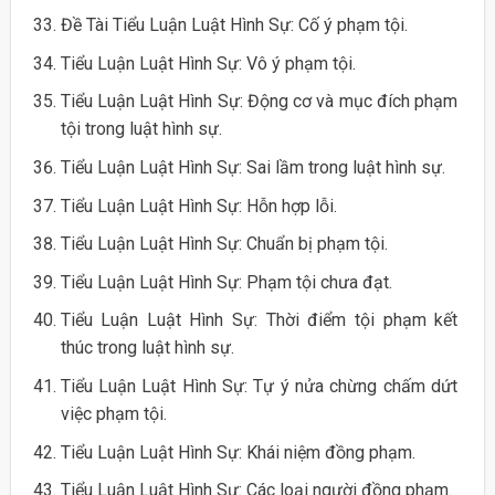
Đề Tài Tiểu Luận Luật Hình Sự: Cố ý phạm tội.
Tiểu Luận Luật Hình Sự: Vô ý phạm tội.
Tiểu Luận Luật Hình Sự: Động cơ và mục đích phạm
tội trong luật hình sự.
Tiểu Luận Luật Hình Sự: Sai lầm trong luật hình sự.
Tiểu Luận Luật Hình Sự: Hỗn hợp lỗi.
Tiểu Luận Luật Hình Sự: Chuẩn bị phạm tội.
Tiểu Luận Luật Hình Sự: Phạm tội chưa đạt.
Tiểu Luận Luật Hình Sự: Thời điểm tội phạm kết
thúc trong luật hình sự.
Tiểu Luận Luật Hình Sự: Tự ý nửa chừng chấm dứt
việc phạm tội.
Tiểu Luận Luật Hình Sự: Khái niệm đồng phạm.
Tiểu Luận Luật Hình Sự: Các loại người đồng phạm.