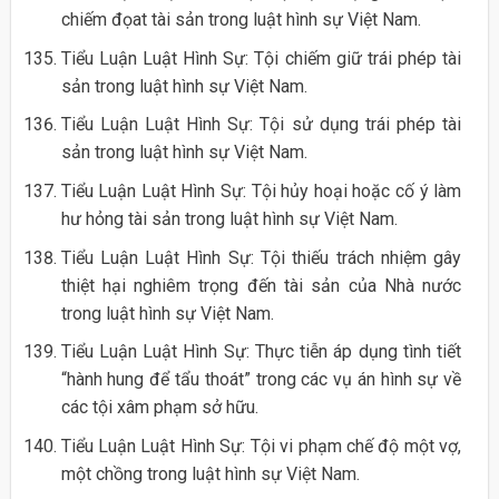
chiếm đọat tài sản trong luật hình sự Việt Nam.
Tiểu Luận Luật Hình Sự: Tội chiếm giữ trái phép tài
sản trong luật hình sự Việt Nam.
Tiểu Luận Luật Hình Sự: Tội sử dụng trái phép tài
sản trong luật hình sự Việt Nam.
Tiểu Luận Luật Hình Sự: Tội hủy hoại hoặc cố ý làm
hư hỏng tài sản trong luật hình sự Việt Nam.
Tiểu Luận Luật Hình Sự: Tội thiếu trách nhiệm gây
thiệt hại nghiêm trọng đến tài sản của Nhà nước
trong luật hình sự Việt Nam.
Tiểu Luận Luật Hình Sự: Thực tiễn áp dụng tình tiết
“hành hung để tẩu thoát” trong các vụ án hình sự về
các tội xâm phạm sở hữu.
Tiểu Luận Luật Hình Sự: Tội vi phạm chế độ một vợ,
một chồng trong luật hình sự Việt Nam.