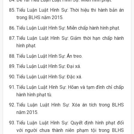
Tiểu Luận Luật Hình Sự: Thời hiệu thi hành bản án
trong BLHS năm 2015.
Tiểu Luận Luật Hình Sự: Miễn chấp hành hình phạt.
Tiểu Luận Luật Hình Sự: Giảm thời hạn chấp hành
hình phạt.
Tiểu Luận Luật Hình Sự: Án treo.
Tiểu Luận Luật Hình Sự: Đại xá.
Tiểu Luận Luật Hình Sự: Đặc xá.
Tiểu Luận Luật Hình Sự: Hõan và tạm đình chỉ chấp
hành hình phạt tù.
Tiểu Luận Luật Hình Sự: Xóa án tích trong BLHS
năm 2015.
Tiểu Luận Luật Hình Sự: Quyết định hình phạt đối
với người chưa thành niên phạm tội trong BLHS