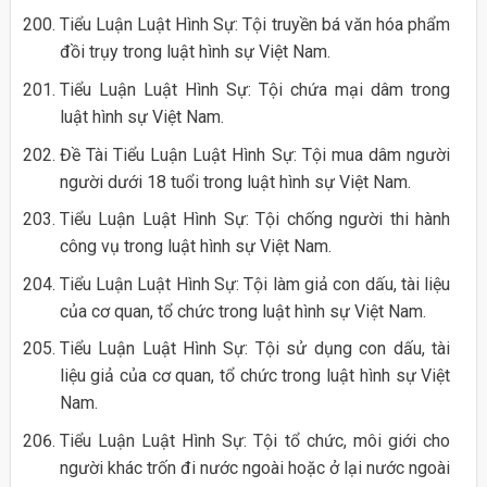
Tiểu Luận Luật Hình Sự: Tội truyền bá văn hóa phẩm
đồi trụy trong luật hình sự Việt Nam.
Tiểu Luận Luật Hình Sự: Tội chứa mại dâm trong
luật hình sự Việt Nam.
Đề Tài Tiểu Luận Luật Hình Sự: Tội mua dâm người
người dưới 18 tuổi trong luật hình sự Việt Nam.
Tiểu Luận Luật Hình Sự: Tội chống người thi hành
công vụ trong luật hình sự Việt Nam.
Tiểu Luận Luật Hình Sự: Tội làm giả con dấu, tài liệu
của cơ quan, tổ chức trong luật hình sự Việt Nam.
Tiểu Luận Luật Hình Sự: Tội sử dụng con dấu, tài
liệu giả của cơ quan, tổ chức trong luật hình sự Việt
Nam.
Tiểu Luận Luật Hình Sự: Tội tổ chức, môi giới cho
người khác trốn đi nước ngoài hoặc ở lại nước ngoài