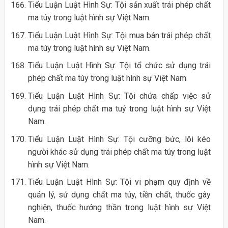
Tiểu Luận Luật Hình Sự: Tội sản xuất trái phép chất
ma túy trong luật hình sự Việt Nam.
Tiểu Luận Luật Hình Sự: Tội mua bán trái phép chất
ma túy trong luật hình sự Việt Nam.
Tiểu Luận Luật Hình Sự: Tội tổ chức sử dụng trái
phép chất ma túy trong luật hình sự Việt Nam.
Tiểu Luận Luật Hình Sự: Tội chứa chấp việc sử
dụng trái phép chất ma tuý trong luật hình sự Việt
Nam.
Tiểu Luận Luật Hình Sự: Tội cưỡng bức, lôi kéo
người khác sử dụng trái phép chất ma túy trong luật
hình sự Việt Nam.
Tiểu Luận Luật Hình Sự: Tội vi phạm quy định về
quản lý, sử dụng chất ma túy, tiền chất, thuốc gây
nghiện, thuốc hướng thần trong luật hình sự Việt
Nam.