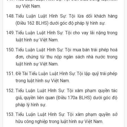
sự Việt Nam.
Tiểu Luận Luật Hình Sự: Tội lừa dối khách hàng
(Điều 162 BLHS) dưới góc độ pháp lý hình sự.
Tiểu Luận Luật Hình Sự: Tội cho vay lãi nặng trong
luật hình sự Việt Nam.
Tiểu Luận Luật Hình Sự: Tội mua bán trái phép hoá
đơn, chứng từ thu nộp ngân sách nhà nước trong
luật hình sự Việt Nam.
Đề Tài Tiểu Luận Luật Hình Sự: Tội lập quỹ trái phép
trong luật hình sự Việt Nam.
Tiểu Luận Luật Hình Sự: Tội xâm phạm quyền tác
giả, quyền liên quan (Điều 170a BLHS) dưới góc độ
pháp lý hình sự.
Tiểu Luận Luật Hình Sự: Tội xâm phạm quyền sở
hữu công nghiệp trong luật hình sự Việt Nam.