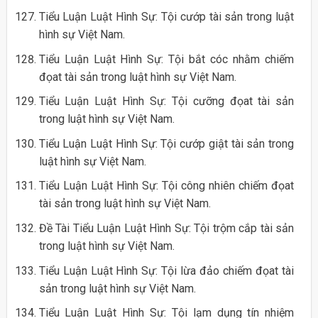
Tiểu Luận Luật Hình Sự: Tội cướp tài sản trong luật
hình sự Việt Nam.
Tiểu Luận Luật Hình Sự: Tội bắt cóc nhằm chiếm
đọat tài sản trong luật hình sự Việt Nam.
Tiểu Luận Luật Hình Sự: Tội cưỡng đọat tài sản
trong luật hình sự Việt Nam.
Tiểu Luận Luật Hình Sự: Tội cướp giật tài sản trong
luật hình sự Việt Nam.
Tiểu Luận Luật Hình Sự: Tội công nhiên chiếm đọat
tài sản trong luật hình sự Việt Nam.
Đề Tài Tiểu Luận Luật Hình Sự: Tội trộm cắp tài sản
trong luật hình sự Việt Nam.
Tiểu Luận Luật Hình Sự: Tội lừa đảo chiếm đọat tài
sản trong luật hình sự Việt Nam.
Tiểu Luận Luật Hình Sự: Tội lạm dụng tín nhiệm