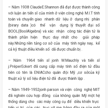
– Năm 1938 ClaudeE.Shannon đã đạt được thành công
với luận án tiến sĩ của mình ở viện công nghệ M.I.T tính
toán và chuyển giao nhanh dữ liệu ở dạng nhị phân
(birary data )có thể vận dụng lý thuyết đại số
BOOL(BoolAlgebra) và xác nhận công tác điện tử là
thành phần hiện thực duy nhất cho giải pháp
này.Những nền tảng cơ sở của máy tính ngày nay, kể
cả kỹ thuật điều khiển số dã được chuẩn bị .
– Năm 1964 tiến sĩ jonh W.Mauchly và tiến sĩ
j.PréperEckert đã cung cấp máy tính số điện tử đầu
tiên có tên là ENIACcho quân đội Mỹ ,cơ sởcủa kỹ
thuật xử lý số liệu điện tử đã được thành lập .
– Năm 1949-1952jonh parson và viện công nghệ MIT
đã nghiên cứu hợp đồng của không quân Mỹ một hệ
thống dùng cho các máy công cụ để diều khiển trực
tiếp vị trí của các trục vít me bằng đầu ra của một