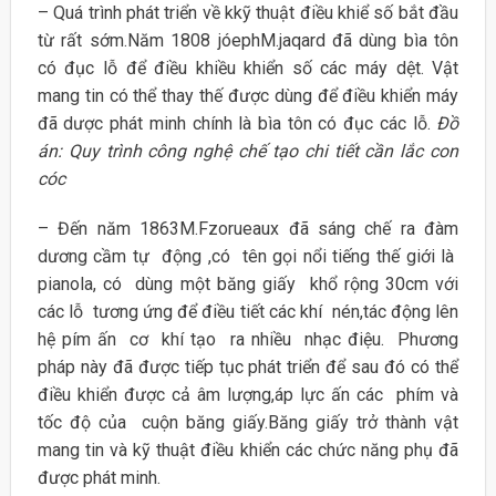
– Quá trình phát triển về kkỹ thuật điều khiể số bắt đầu
từ rất sớm.Năm 1808 jóephM.jaqard đã dùng bìa tôn
có đục lỗ để điều khiều khiển số các máy dệt. Vật
mang tin có thể thay thế được dùng để điều khiển máy
đã dược phát minh chính là bìa tôn có đục các lỗ.
Đồ
án: Quy trình công nghệ chế tạo chi tiết cần lắc con
cóc
– Đến năm 1863M.Fzorueaux đã sáng chế ra đàm
dương cầm tự động ,có tên gọi nổi tiếng thế giới là
pianola, có dùng một băng giấy khổ rộng 30cm với
các lỗ tương ứng để điều tiết các khí nén,tác động lên
hệ pím ấn cơ khí tạo ra nhiều nhạc điệu. Phương
pháp này đã được tiếp tục phát triển để sau đó có thể
điều khiển được cả âm lượng,áp lực ấn các phím và
tốc độ của cuộn băng giấy.Băng giấy trở thành vật
mang tin và kỹ thuật điều khiển các chức năng phụ đã
được phát minh.