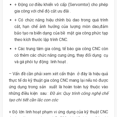
+ Động cơ điều khiển vô cấp (Servomtor) cho phép
gia công với chế độ cắt ưu đãi .
+ Có chức năng hiệu chỉnh bù dao trong quá trình
cắt, hạn chế ảnh hưởng của lượng mòn dao,đảm
bảo tạo ra biến dạng của bề mặt gia công phức tạp
theo kích thước lập trình CNC.
+ Các trung tâm gia công, tế bào gia công CNC còn
có thêm các chức năng cung ứng, thay đổi dụng cụ
và gá phôi tự động linh hoạt .
– Vấn đề cần phải xem xét cẩn thận ở đây là hiệu quả
thực tế do kỹ thuật gia công CNC mang lại nếu nó được
ứng dụng trong sản xuất là hoàn toàn tuỳ thuộc vào
những điều kiện sau :
Đồ án: Quy trình công nghệ chế
tạo chi tiết cần lắc con cóc
+ Độ lớn linh hoạt phạm vi ứng dụng của kỹ thuật CNC