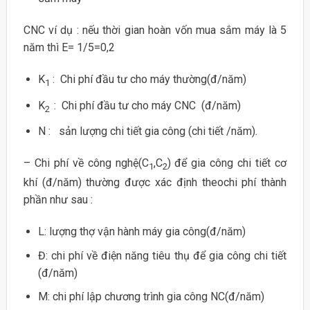
CNC ví dụ : nếu thời gian hoàn vốn mua sắm máy là 5
năm thì E= 1/5=0,2
K
: Chi phí đầu tư cho máy thường(đ/năm)
1
K
: Chi phí đầu tư cho máy CNC (đ/năm)
2
N : sản lượng chi tiết gia công (chi tiết /năm).
– Chi phí về công nghệ(C
,C
) để gia công chi tiết cơ
1
2
khí (đ/năm) thường được xác định theochi phí thành
phần như sau :
L: lượng thợ vận hành máy gia công(đ/năm)
Đ: chi phí về điện năng tiêu thụ để gia công chi tiết
(đ/năm)
M: chi phí lập chương trình gia công NC(đ/năm)