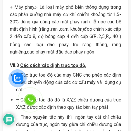
+ Máy phay.:- Là loại máy phổ biến thông dụng trong
các phân xưởng nhà máy cơ khí chiếm khoảng từ 1,5-
20% dùng gia công các mặt phay rãnh, lỗ góc các bề
mặt định hình (răng ,ren ,cam, khuôn)đoọ chính xác cấp
2 đến cấp 8, độ bóng cấp 4 đến cấp 6(R
2,5¸R
40 )
a
z
bằng các loại dao phay trụ răng thẳng, răng
nghiêng,dao phay mặt đầu dao phay ngón
VII.3
Các cách xác định trục toạ độ
.
– Các trục toạ độ của máy CNC cho phép xác định
chiều chuyển động của các cơ cấu máy và dụng cụ
cắt
– Các trục toạ độ đó là X,Y,Z chiều dương của trục
X,Y,Z được xác định theo quy tắc bàn tay phải
– Theo nguyên tắc này thì ngón tay cái chỉ chiều
dương của trục, ngón tay giữa chỉ chiều dương của