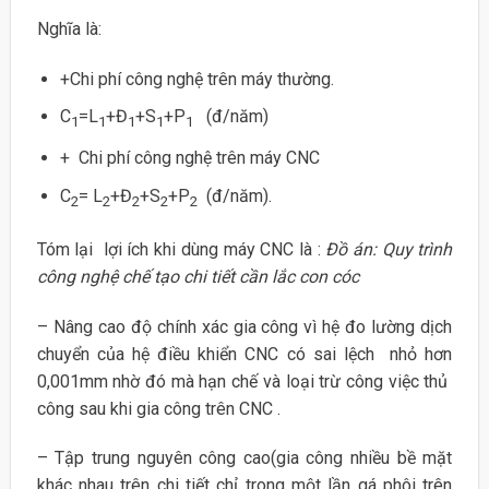
Nghĩa là:
+Chi phí công nghệ trên máy thường.
C
=L
+Đ
+S
+P
(đ/năm)
1
1
1
1
1
+ Chi phí công nghệ trên máy CNC
C
= L
+Đ
+S
+P
(đ/năm).
2
2
2
2
2
Tóm lại lợi ích khi dùng máy CNC là :
Đồ án: Quy trình
công nghệ chế tạo chi tiết cần lắc con cóc
– Nâng cao độ chính xác gia công vì hệ đo lường dịch
chuyển của hệ điều khiển CNC có sai lệch nhỏ hơn
0,001mm nhờ đó mà hạn chế và loại trừ công việc thủ
công sau khi gia công trên CNC .
– Tập trung nguyên công cao(gia công nhiều bề mặt
khác nhau trên chi tiết chỉ trong một lần gá phôi trên