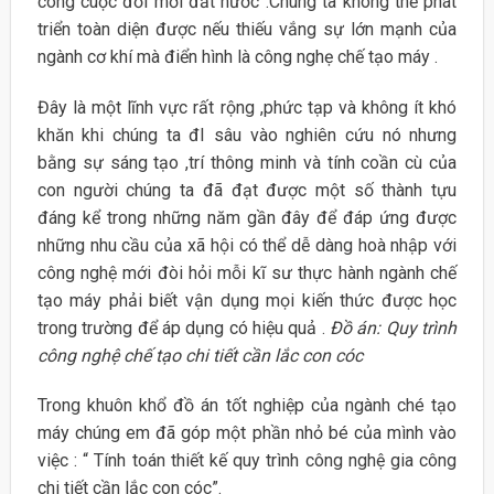
công cuộc đổi mới đất nước .Chúng ta không thể phát
triển toàn diện được nếu thiếu vắng sự lớn mạnh của
ngành cơ khí mà điển hình là công nghẹ chế tạo máy .
Đây là một lĩnh vực rất rộng ,phức tạp và không ít khó
khăn khi chúng ta đI sâu vào nghiên cứu nó nhưng
bằng sự sáng tạo ,trí thông minh và tính coần cù của
con người chúng ta đã đạt được một số thành tựu
đáng kể trong những năm gần đây để đáp ứng được
những nhu cầu của xã hội có thể dễ dàng hoà nhập với
công nghệ mới đòi hỏi mỗi kĩ sư thực hành ngành chế
tạo máy phải biết vận dụng mọi kiến thức được học
trong trường để áp dụng có hiệu quả .
Đồ án: Quy trình
công nghệ chế tạo chi tiết cần lắc con cóc
Trong khuôn khổ đồ án tốt nghiệp của ngành ché tạo
máy chúng em đã góp một phần nhỏ bé của mình vào
việc : “ Tính toán thiết kế quy trình công nghệ gia công
chi tiết cần lắc con cóc”.