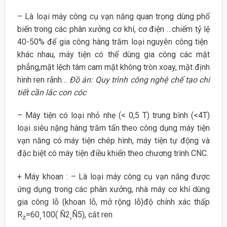
– Là loại máy công cụ vạn năng quan trọng dùng phổ
biến trong các phân xưởng cơ khí, cơ điện …chiếm tỷ lệ
40-50% để gia công hàng trăm loại nguyên công tiện
khác nhau, máy tiện có thể dùng gia công các mặt
phẳng,mặt lệch tâm cam mặt không tròn xoay, mặt định
hình ren rãnh…
Đồ án: Quy trình công nghệ chế tạo chi
tiết cần lắc con cóc
– Máy tiện có loại nhỏ nhẹ (< 0,5 T) trung bình (<4T)
loại siêu nặng hàng trăm tấn theo công dụng máy tiện
vạn năng có máy tiện chép hình, máy tiện tự động và
đặc biệt có máy tiện điều khiển theo chương trình CNC.
+ Máy khoan : – Là loại máy công cụ vạn năng được
ứng dụng trong các phân xưởng, nhà máy cơ khí dùng
gia công lỗ (khoan lỗ, mở rộng lỗ)độ chính xác thấp
R
=60¸100( Ñ2¸Ñ5), cắt ren
z