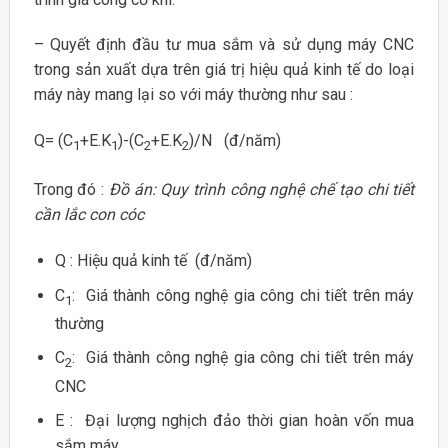
– Quyết định đầu tư mua sắm và sử dụng máy CNC
trong sản xuất dựa trên giá trị hiệu quả kinh tế do loại
máy này mang lại so với máy thường như sau :
Q= (C
+E.K
)-(C
+E.K
)/N (đ/năm)
1
1
2
2
Trong đó :
Đồ án: Quy trình công nghệ chế tạo chi tiết
cần lắc con cóc
Q : Hiệu quả kinh tế (đ/năm)
C
: Giá thành công nghệ gia công chi tiết trên máy
1
thường
C
: Giá thành công nghệ gia công chi tiết trên máy
2
CNC
E : Đại lượng nghịch đảo thời gian hoàn vốn mua
sắm máy