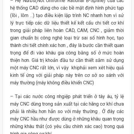
– Hệ Nurbs(Not Uniforme Rational B-Spline) của các
hệ thống CAD dùng cho các bề mặt định hình phức tạp
(lồi , lõm …) tạo điều kiện lập trình NC nhanh hơn vì sử
lý trực tiếp các dữ liệu thiết kế kết cấu chi tiết cơ khí
trong giải pháp liên hoàn CAD, CAM, CNC , giảm thời
gian chuẩn bị công nghệ loại trừ sai số hình học, tạo
thành chi tiết chính xác hơn , đây là bước cần thiết quan
trọng để đi vào khâu gia công bằng số ở mức hoàn
thiện hơn. Giá trị khoản đầu tư cần thiết sắm sử dụng
một máy CNC rất lớn, vì vậy khiphải xem xét hiệu quả
kinh tế ứng với giải pháp này trên cơ sở so sánh với
máy thường (máy không điều khiển CNC)
– Tại các nước công nhgiệp phát triển ở tây âu, tỷ lệ
máy CNC dùng trong sản xuất tại các hãng cơ khí chưa
phải là nhiều hơn hẳn so với máy thường . Ở đây các
máy CNC hầu như được dùng ở những khâu quan trọng
những khâu thắt (có yêu cầu chính xác cao) trong quá
trình gia công cơ khí.