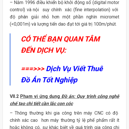
– Năm 1996 điều khiển bộ khởi động số (digital motor
control) và nội suy chính xác (fine interpolation) với
độ phân giải nhỏ hơn một phần nghìn micromet
(<0,001m) và lượng tiến dao đạt tới giá trị 100m/phút.
CÓ THỂ BẠN QUAN TÂM
ĐẾN DỊCH VỤ:
===>>>
Dịch Vụ Viết Thuê
Đồ Án Tốt Nghiệp
VII.2
Phạm vi ứng dụng
Đồ án: Quy trình công nghệ
chế tạo chi tiết cần lắc con cóc
– Thông thường khi gia công trên máy CNC có độ
chính xác cao hơn máy thường tỷ lệ phế phẩm rất ít
hoặc không có, sự khác biệt về quá trình gia công chi