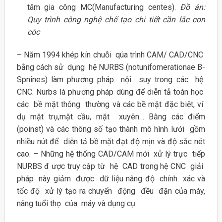
tâm gia công MC(Manufacturing centes).
Đồ án:
Quy trình công nghệ chế tạo chi tiết cần lắc con
cóc
– Năm 1994 khép kín chuỗi qúa trình CAM/ CAD/CNC
bằng cách sử dụng hệ NURBS (notunifomerationae B-
Spnines) làm phương pháp nội suy trong các hệ
CNC. Nurbs là phương pháp dùng để diễn tả toán học
các bề mặt thông thường và các bề mặt đặc biệt, ví
dụ mặt trụ,mặt cầu, mặt xuyên… Bằng các điểm
(poinst) và các thông số tạo thành mô hình lưới gồm
nhiều nút để diễn tả bề mặt đạt độ mịn và độ sắc nét
cao. – Những hệ thống CAD/CAM mới xử lý trực tiếp
NURBS đ ược truy cập từ hệ CAD trong hệ CNC giải
pháp này giảm được dữ liệu nâng độ chính xác và
tốc độ xử lý tạo ra chuyển động đều đặn của máy,
nâng tuổi thọ của máy và dụng cụ .