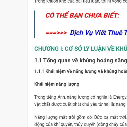
Trong khuôn khổ của bài tiểu luận, tôi hi vọng 
CÓ THỂ BẠN CHƯA BIẾT:
===>>>
Dịch Vụ Viết Thuê 
CHƯƠNG I: CƠ SỞ LÝ LUẬN VỀ K
1.1 Tổng quan về khủng hoảng năng
1.1.1 Khái niệm về năng lượng và khủng ho
Khái niệm năng lượng
Trong tiếng Anh, năng lượng có nghĩa là Energy
vật chất được xuất phát chủ yếu từ hai là: năng
Năng lượng mặt trời gồm có: Bức xạ mặt trời,
động của khí quyển, thủy quyển (dòng chảy của s