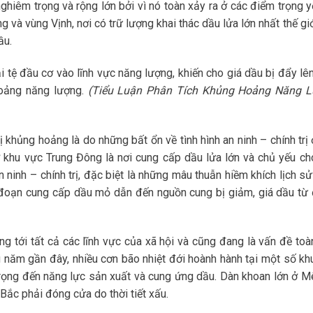
nghiêm trọng và rộng lớn bởi vì nó toàn xảy ra ở các điểm trọng y
ng và vùng Vịnh, nơi có trữ lượng khai thác dầu lửa lớn nhất thế gi
ầu.
i tệ đầu cơ vào lĩnh vực năng lượng, khiến cho giá dầu bị đẩy lên
hoảng năng lượng.
(Tiểu Luận Phân Tích Khủng Hoảng Năng 
hủng hoảng là do những bất ổn về tình hình an ninh – chính trị 
 khu vực Trung Đông là nơi cung cấp dầu lửa lớn và chủ yếu ch
 ninh – chính trị, đặc biệt là những mâu thuẫn hiềm khích lịch s
n đoạn cung cấp dầu mỏ dẫn đến nguồn cung bị giảm, giá dầu từ 
g tới tất cả các lĩnh vực của xã hội và cũng đang là vấn đề toà
ững năm gần đây, nhiều cơn bão nhiệt đới hoành hành tại một số kh
trọng đến năng lực sản xuất và cung ứng dầu. Dàn khoan lớn ở M
Bắc phải đóng cửa do thời tiết xấu.