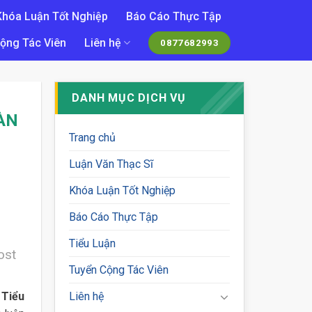
Khóa Luận Tốt Nghiệp
Báo Cáo Thực Tập
ộng Tác Viên
Liên hệ
0877682993
DANH MỤC DỊCH VỤ
ÀN
Trang chủ
Luận Văn Thạc Sĩ
Khóa Luận Tốt Nghiệp
Báo Cáo Thực Tập
Tiểu Luận
ost
Tuyển Cộng Tác Viên
o
Tiểu
Liên hệ