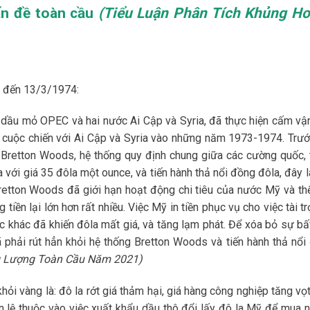
ấn đề toàn cầu
(Tiểu Luận Phân Tích Khủng H
3 đến 13/3/1974:
dầu mỏ OPEC và hai nước Ai Cập và Syria, đã thực hiện cấm vậ
g cuộc chiến với Ai Cập và Syria vào những năm 1973-1974. Trướ
ệ Bretton Woods, hệ thống quy định chung giữa các cường quốc, 
với giá 35 đôla một ounce, và tiến hành thả nổi đồng đôla, đây l
retton Woods đã giới hạn hoạt động chi tiêu của nước Mỹ và thế
iền lại lớn hơn rất nhiều. Việc Mỹ in tiền phục vụ cho việc tài t
c khác đã khiến đôla mất giá, và tăng lạm phát. Để xóa bỏ sự bấ
 phải rút hẳn khỏi hệ thống Bretton Woods và tiến hành thả nổi
g Lượng Toàn Cầu Năm 2021)
hỏi vàng là: đô la rớt giá thảm hại, giá hàng công nghiệp tăng vọ
n lệ thuộc vào việc xuất khẩu dầu thô đổi lấy đô la Mỹ để mua 