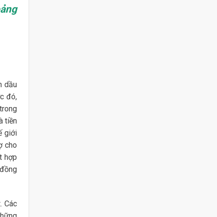
oảng
n dầu
c đó,
trong
à tiền
 giới
rợ cho
t hợp
 đồng
t. Các
những