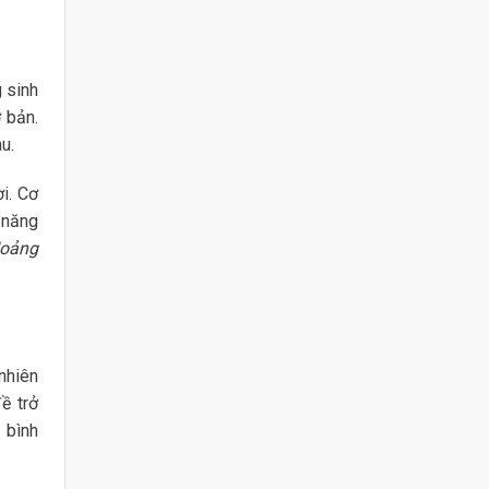
 sinh
 bản.
u.
i. Cơ
 năng
Hoảng
nhiên
ề trở
 bình