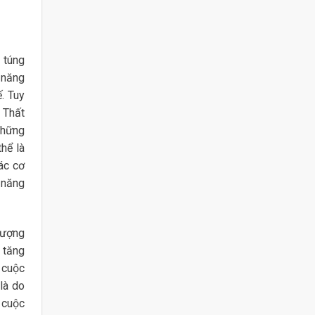
 túng
 năng
. Tuy
 Thất
những
hể là
ác cơ
 năng
lượng
 tăng
c cuộc
là do
 cuộc