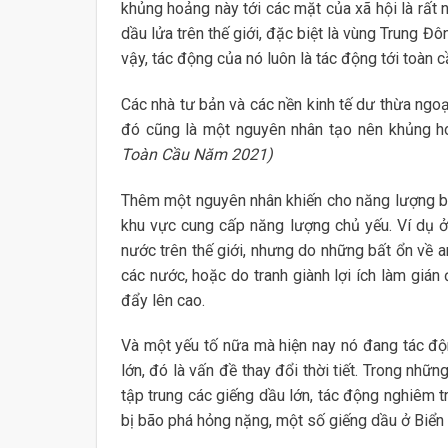
khủng hoảng này tới các mặt của xã hội là rất 
dầu lửa trên thế giới, đặc biệt là vùng Trung Đô
vậy, tác động của nó luôn là tác động tới toàn c
Các nhà tư bản và các nền kinh tế dư thừa ngoạ
đó cũng là một nguyên nhân tạo nên khủng 
Toàn Cầu Năm 2021)
Thêm một nguyên nhân khiến cho năng lượng bị k
khu vực cung cấp năng lượng chủ yếu. Ví dụ ở
nước trên thế giới, nhưng do những bất ổn về an
các nước, hoặc do tranh giành lợi ích làm giá
đẩy lên cao.
Và một yếu tố nữa mà hiện nay nó đang tác độn
lớn, đó là vấn đề thay đổi thời tiết. Trong nh
tập trung các giếng dầu lớn, tác động nghiêm 
bị bão phá hỏng nặng, một số giếng dầu ở Biển 