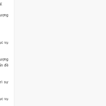
ế.
tượng
ục vụ
lượng
ấn đề
rì sự
ục vụ