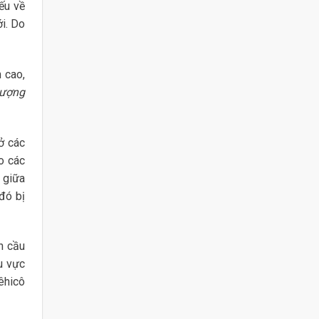
ếu về
ới. Do
 cao,
Lượng
ở các
o các
ử giữa
đó bị
n cầu
u vực
êhicô