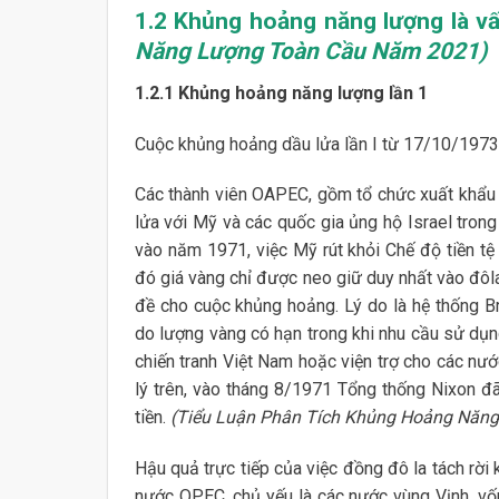
1.2 Khủng hoảng năng lượng là v
Năng Lượng Toàn Cầu Năm 2021)
1.2.1 Khủng hoảng năng lượng lần 1
Cuộc khủng hoảng dầu lửa lần I từ 17/10/197
Các thành viên OAPEC, gồm tổ chức xuất khẩu 
lửa với Mỹ và các quốc gia ủng hộ Israel tron
vào năm 1971, việc Mỹ rút khỏi Chế độ tiền t
đó giá vàng chỉ được neo giữ duy nhất vào đôla 
đề cho cuộc khủng hoảng. Lý do là hệ thống B
do lượng vàng có hạn trong khi nhu cầu sử dụng t
chiến tranh Việt Nam hoặc viện trợ cho các nướ
lý trên, vào tháng 8/1971 Tổng thống Nixon đã
tiền.
(Tiểu Luận Phân Tích Khủng Hoảng Năn
Hậu quả trực tiếp của việc đồng đô la tách rời k
nước OPEC, chủ yếu là các nước vùng Vịnh, vố