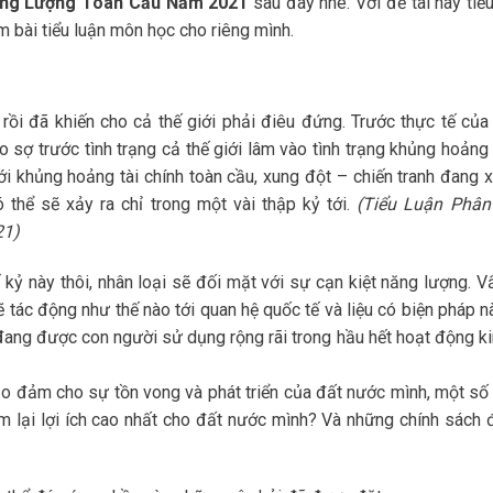
ăng Lượng Toàn Cầu Năm 2021
sau đây nhé. Với đề tài này tiểu
 bài tiểu luận môn học cho riêng mình.
ồi đã khiến cho cả thế giới phải điêu đứng. Trước thực tế của
o sợ trước tình trạng cả thế giới lâm vào tình trạng khủng hoảng
i khủng hoảng tài chính toàn cầu, xung đột – chiến tranh đang x
thể sẽ xảy ra chỉ trong một vài thập kỷ tới.
(Tiểu Luận Phân
21)
ế kỷ này thôi, nhân loại sẽ đối mặt với sự cạn kiệt năng lượng. V
ẽ tác động như thế nào tới quan hệ quốc tế và liệu có biện pháp 
 đang được con người sử dụng rộng rãi trong hầu hết hoạt động kin
ảo đảm cho sự tồn vong và phát triển của đất nước mình, một số
m lại lợi ích cao nhất cho đất nước mình? Và những chính sách 