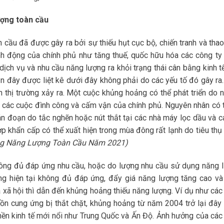
ượng toàn cầu
cầu đã được gây ra bởi sự thiếu hụt cục bộ, chiến tranh và thao
ành động của chính phủ như tăng thuế, quốc hữu hóa các công ty
dịch vụ và nhu cầu năng lượng ra khỏi trạng thái cân bằng kinh tế
n đây được liệt kê dưới đây không phải do các yếu tố đó gây ra.
ền thị trường xảy ra. Một cuộc khủng hoảng có thể phát triển do 
các cuộc đình công và cấm vận của chính phủ. Nguyên nhân có t
án đoạn do tắc nghẽn hoặc nút thắt tại các nhà máy lọc dầu và c
p khẩn cấp có thể xuất hiện trong mùa đông rất lạnh do tiêu thụ
ng Năng Lượng Toàn Cầu Năm 2021)
hông đủ đáp ứng nhu cầu, hoặc do lượng nhu cầu sử dụng năng 
 hiện tại không đủ đáp ứng, đẩy giá năng lượng tăng cao và
và xã hội thì dẫn đến khủng hoảng thiếu năng lượng. Ví dụ như cá
 cung ứng bị thắt chặt, khủng hoảng từ năm 2004 trở lại đây 
ền kinh tế mới nổi như Trung Quốc và Ấn Độ. Ảnh hưởng của các