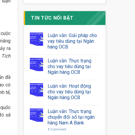
 luận
TIN TỨC NỔI BẬT
 cuộc
Luận văn: Giải pháp cho
 năng
vay tiêu dùng tại Ngân
hàng OCB
ảy ra
 Tích
Luận văn: Thực trạng
cho vay tiêu dùng tại
Ngân hàng OCB
ấn đề
nào có
Luận văn: Hoạt động
cho vay tiêu dùng tại
h tế,
Ngân hàng OCB
 quốc
Luận văn: Thực trạng
đó sẽ
chuyển đổi số tại ngân
hàng Nam A Bank
1
Comment