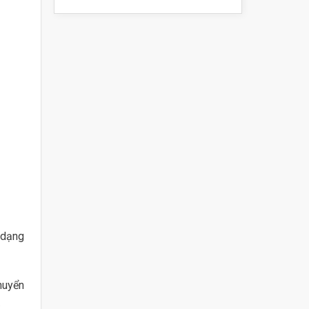
 dạng
huyển
…