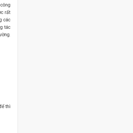
p công
c rất
g các
g tác
ường.
ể thì