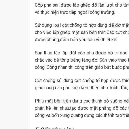
Cốp pha sàn được lắp ghép đổ lần lượt cho từn
và thực hiện trực tiếp ngoài công trường.
Sử dụng loại cột chống tổ hợp dùng để đỡ mặt
cho việc lắp ghép mặt sàn bên trên.Các cột 
được phẳng,đảm bảo yêu cầu về thiết kế.
Sàn thao tác lắp đặt cốp pha được bố trí dọc
chắc vào bê tông bằng tăng đơ. Sàn thao thao t
công. Công nhân thi công trên giáo bắt buộc ph
Cột chống sử dung cột chống tổ hợp được thiế
giác cùng các phụ kiện kèm theo như: kích đầu, 
Phía mặt bên trên dùng các thanh gỗ vuông xế
phần kê lên nhau,tạo được mặt phẳng đỡ các 
công và bốn xung quang dựng các thành tạo thàn