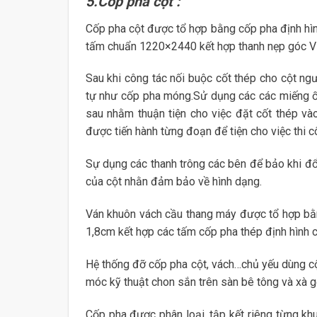
5.Cốp pha cột :
Cốp pha cột được tổ hợp bằng cốp pha định hì
tấm chuẩn 1220×2440 kết hợp thanh nẹp góc V
Sau khi công tác nối buộc cốt thép cho cột ng
tự như cốp pha móng.Sử dụng các các miếng ốp
sau nhằm thuận tiện cho việc đặt cốt thép và
được tiến hành từng đoạn để tiện cho việc thi 
Sự dụng các thanh trông các bên để bảo khi đổ
của cột nhằn đảm bảo về hình dạng.
Ván khuôn vách cầu thang máy được tổ hợp bằn
1,8cm kết hợp các tấm cốp pha thép định hình 
Hệ thống đỡ cốp pha cột, vách…chủ yếu dùng c
móc kỹ thuật chon sắn trên sàn bê tông và xà 
Cốp pha được phân loại, tập kết riêng từng khu