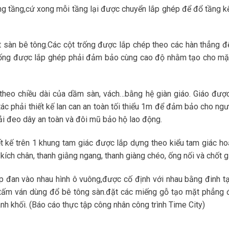
g tầng,cứ xong mỗi tầng lại được chuyển lắp ghép để đổ tầng kế
 sàn bê tông.Các cột trống được lắp chép theo các hàn thẳng để
chống được lắp ghép phải đảm bảo cùng cao độ nhằm tạo cho mặ
 theo chiều dài của dầm sàn, vách…bằng hệ giàn giáo. Giáo đượ
ác phải thiết kế lan can an toàn tối thiểu 1m để đảm bảo cho ngườ
ải đeo dây an toàn và đôi mũ bảo hộ lao động.
t kế trên 1 khung tam giác được lắp dựng theo kiểu tam giác ho
kích chân, thanh giằng ngang, thanh giàng chéo, ống nối và chốt g
p đan vào nhau hình ô vuông,được cố định với nhau bằng đinh tạ
tấm ván dùng đổ bê tông sàn.đặt các miếng gỗ tạo mặt phẳng đ
h khối. (Báo cáo thực tập công nhân công trình Time City)