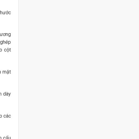
thước
tương
 ghép
o cột
n mặt
m dày
o các
n cẩu