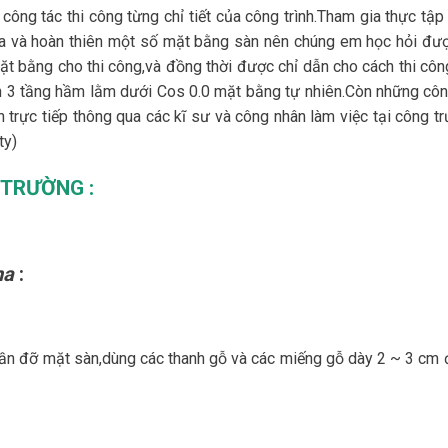
 công tác thi công từng chỉ tiết của công trình.Tham gia thực tậ
pha và hoàn thiên một số mặt bằng sàn nên chúng em học hỏi đượ
ặt bằng cho thi công,và đồng thời được chỉ dẫn cho cách thi côn
ến 3 tầng hầm lằm dưới Cos 0.0 mặt bằng tự nhiên.Còn những côn
trực tiếp thông qua các kĩ sư và công nhân làm việc tại công tr
ty)
 TRƯỜNG :
ha
:
ần đỡ mặt sàn,dùng các thanh gỗ và các miếng gỗ dày 2 ~ 3 cm đ