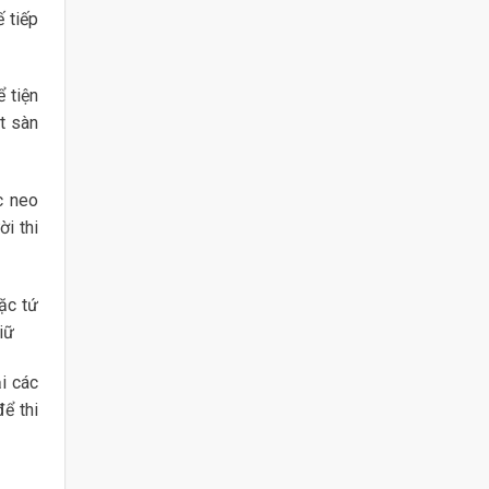
 tiếp
 tiện
t sàn
c neo
i thi
ặc tứ
iữ
i các
ể thi