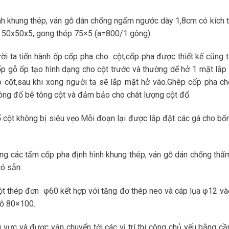
nh khung thép, ván gỗ dán chống ngấm ngước dày 1,8cm có kích 
 50x50x5, gong thép 75×5 (a=800/1 gông)
ười ta tiến hành ốp cốp pha cho cột,cốp pha được thiết kế cũng 
 gỗ ốp tạo hình dạng cho cột trước và thường dể hở 1 mặt lắp
o cột,sau khi xong người ta sẽ lắp mặt hở vào.Ghép cốp pha ch
công đổ bê tông cột và đảm bảo cho chât lượng cột đổ.
 cột không bị siêu vẹo.Mỗi đoạn lại được lắp đặt các gá cho bố
g các tấm cốp pha định hình khung thép, ván gỗ dán chống thấ
có sẵn.
ột thép đơn φ60 kết hợp với tăng đơ thép neo và cáp lụa φ12 và
gỗ 80×100.
 vực và được vận chuyển tới các vị trí thi công chủ yếu bằng cầ