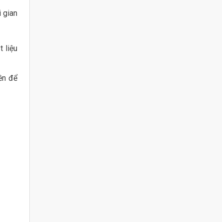
i gian
t liệu
ền để