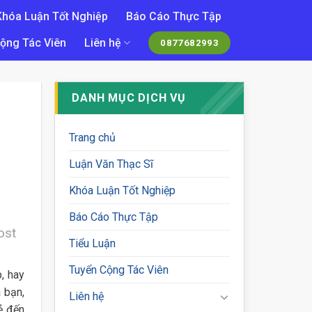
Khóa Luận Tốt Nghiệp
Báo Cáo Thực Tập
ộng Tác Viên
Liên hệ
0877682993
DANH MỤC DỊCH VỤ
Trang chủ
Luận Văn Thạc Sĩ
Khóa Luận Tốt Nghiệp
Báo Cáo Thực Tập
ost
Tiểu Luận
Tuyển Cộng Tác Viên
, hay
 bạn,
Liên hệ
ẻ đến