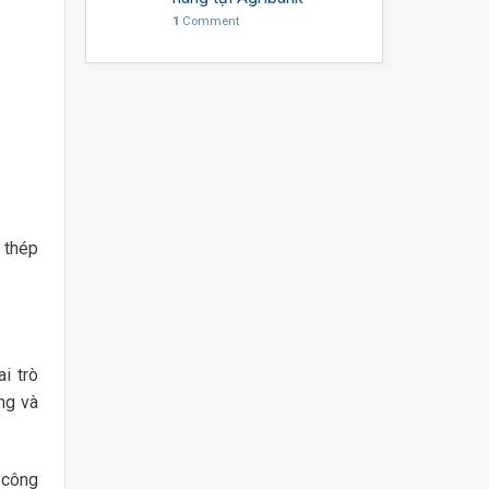
1
Comment
 thép
i trò
ng và
 công