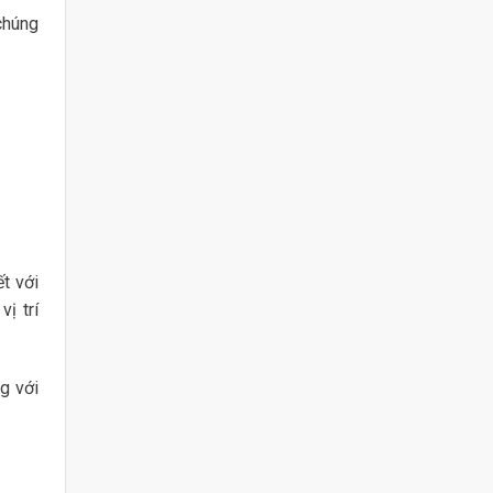
chúng
t với
ị trí
g với