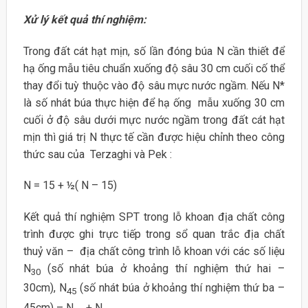
Xử lý kết quả thí nghiệm:
Trong đất cát hạt mịn, số lần đóng búa N cần thiết để
hạ ống mẫu tiêu chuẩn xuống độ sâu 30 cm cuối cố thể
thay đổi tuỳ thuộc vào độ sâu mực nước ngầm. Nếu N*
là số nhát búa thực hiện để hạ ống mẫu xuống 30 cm
cuối ở độ sâu dưới mực nước ngầm trong đất cát hạt
mịn thì giá trị N thực tế cần được hiệu chỉnh theo công
thức sau của Terzaghi và Pek :
N = 15 + ½( N – 15)
Kết quả thí nghiệm SPT trong lỗ khoan địa chất công
trình được ghi trực tiếp trong sổ quan trắc địa chất
thuỷ văn – địa chất công trình lỗ khoan với các số liệu
N
(số nhát búa ở khoảng thí nghiệm thứ hai –
30
30cm), N
(số nhát búa ở khoảng thí nghiệm thứ ba –
45
45cm) – N
+ N