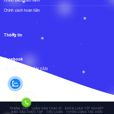
Chính sách bảo hành
Chính sách hoàn tiền
Thông tin
Facebook
HỖ TRỢ VIẾT LUẬN VĂN
TRANG CHỦ
LUẬN VĂN THẠC SĨ
KHÓA LUẬN TỐT NGHIỆP
BÁO CÁO THỰC TẬP
TIỂU LUẬN
TUYỂN CỘNG TÁC VIÊN