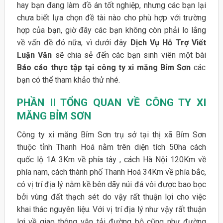
hay bạn đang làm đồ án tốt nghiệp, nhưng các bạn lại
chưa biết lựa chọn đề tài nào cho phù hợp với trường
hợp của bạn, giờ đây các bạn không còn phải lo lắng
về vấn đề đó nữa, vì dưới đây
Dịch Vụ Hỗ Trợ Viết
Luận Văn
sẽ chia sẻ đến các bạn sinh viên một bài
Báo cáo thực tập tại công ty xi măng Bỉm Sơn
các
bạn có thể tham khảo thử nhé.
PHẦN II TỔNG QUAN VỀ CÔNG TY XI
MĂNG BỈM SƠN
Công ty xi măng Bỉm Sơn trụ sở tại thị xã Bỉm Sơn
thuộc tỉnh Thanh Hoá nằm trên diện tích 50ha cách
quốc lộ 1A 3Km về phía tây , cách Hà Nội 120Km về
phía nam, cách thành phố Thanh Hoá 34Km về phía bắc,
có vị trí địa lý nằm kề bên dãy núi đá vôi được bao bọc
bởi vùng đất thạch sét do vậy rất thuận lợi cho việc
khai thác nguyên liệu. Với vị trí địa lý như vậy rất thuận
lợi về giao thông vận tải đường bộ cũng như đường