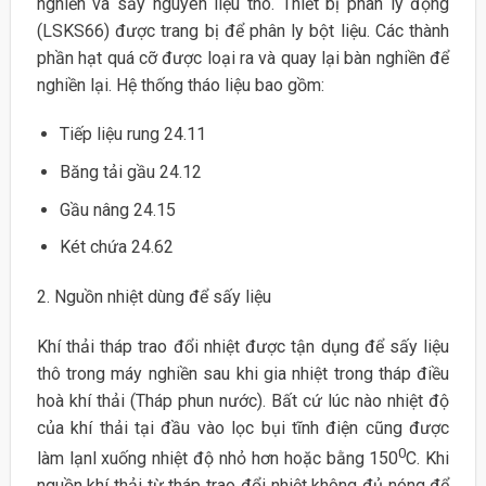
nghiền và sấy nguyên liệu thô. Thiết bị phân ly động
(LSKS66) được trang bị để phân ly bột liệu. Các thành
phần hạt quá cỡ được loại ra và quay lại bàn nghiền để
nghiền lại. Hệ thống tháo liệu bao gồm:
Tiếp liệu rung 24.11
Băng tải gầu 24.12
Gầu nâng 24.15
Két chứa 24.62
2. Nguồn nhiệt dùng để sấy liệu
Khí thải tháp trao đổi nhiệt được tận dụng để sấy liệu
thô trong máy nghiền sau khi gia nhiệt trong tháp điều
hoà khí thải (Tháp phun nước). Bất cứ lúc nào nhiệt độ
của khí thải tại đầu vào lọc bụi tĩnh điện cũng được
0
làm lạnl xuống nhiệt độ nhỏ hơn hoặc bằng 150
C. Khi
nguồn khí thải từ tháp trao đổi nhiệt không đủ nóng để