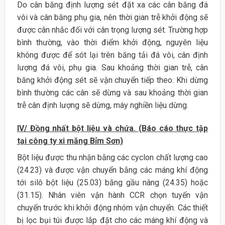
Do cân băng định lượng sét đặt xa các cân băng đá
vôi và cân băng phụ gia, nên thời gian trễ khởi động sẽ
được cân nhắc đối với cân trọng lượng sét. Trường hợp
bình thường, vào thời điểm khởi động, nguyên liệu
không được để sót lại trên băng tải đá vôi, cân định
lượng đá vôi, phụ gia. Sau khoảng thời gian trễ, cân
băng khởi động sét sẽ vận chuyển tiếp theo. Khi dừng
bình thường các cân sẽ dừng và sau khoảng thời gian
trễ cân định lượng sẽ dừng, máy nghiền liệu dừng.
IV/ Đồng nhất bột liệu và chứa. (Báo cáo thực tập
tại công ty xi măng Bỉm Sơn)
Bột liệu được thu nhận bằng các cyclon chất lượng cao
(24.23) và được vận chuyển bằng các máng khí động
tới silô bột liệu (25.03) bằng gầu nâng (24.35) hoặc
(31.15). Nhân viên vận hành CCR chọn tuyến vận
chuyển trước khi khởi động nhóm vận chuyển. Các thiết
bị lọc bụi túi được lắp đặt cho các máng khí động và