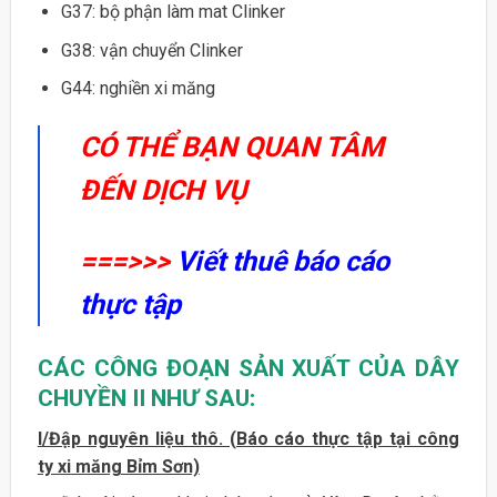
G37: bộ phận làm mat Clinker
G38: vận chuyển Clinker
G44: nghiền xi măng
CÓ THỂ BẠN QUAN TÂM
ĐẾN DỊCH VỤ
===>>>
Viết thuê báo cáo
thực tập
CÁC CÔNG ĐOẠN SẢN XUẤT CỦA DÂY
CHUYỀN II NHƯ SAU:
I/Đập nguyên liệu thô. (Báo cáo thực tập tại công
ty xi măng Bỉm Sơn)