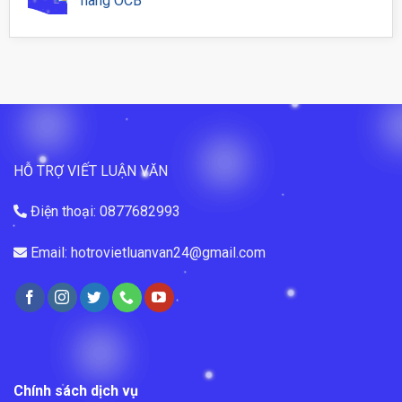
hàng OCB
HỖ TRỢ VIẾT LUẬN VĂN
Điện thoại: 0877682993
Email: hotrovietluanvan24@gmail.com
Chính sách dịch vụ