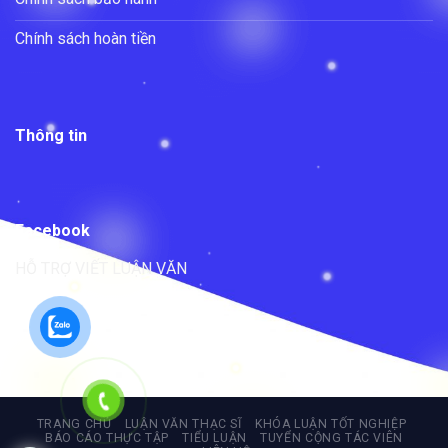
Chính sách hoàn tiền
Thông tin
Facebook
HỖ TRỢ VIẾT LUẬN VĂN
TRANG CHỦ
LUẬN VĂN THẠC SĨ
KHÓA LUẬN TỐT NGHIỆP
BÁO CÁO THỰC TẬP
TIỂU LUẬN
TUYỂN CỘNG TÁC VIÊN