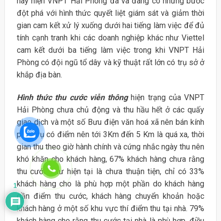
này hiện VNPT Hải Phòng đã và đang có những bước
đột phá với hình thức quyết liệt giám sát và giảm thời
gian cam kết xử lý xuống dưới hai tiếng làm việc để đủ
tính cạnh tranh khi các doanh nghiệp khác như Viettel
cam kết dưới ba tiếng làm việc trong khi VNPT Hải
Phòng có đội ngũ tổ dây và kỹ thuật rất lớn có trụ sở ở
khắp địa bàn.
Hình thức thu cước viễn thông
hiện trạng của VNPT
Hải Phòng chưa chủ động và thu hầu hết ở các quấy
giao dịch và một số Bưu điện văn hoá xã nên bán kính
phục vụ có điểm nên tới 3Km đến 5 Km là quá xa, thời
gian thu theo giờ hành chính và cứng nhắc ngày thu nên
khó khăn cho khách hàng, 67% khách hàng chưa rằng
thu cước như hiện tại là chưa thuận tiện, chỉ có 33%
khách hàng cho là phù hợp một phần do khách hàng
1
gần điểm thu cước, khách hàng chuyển khoản hoặc
khách hàng ở một số khu vực thí điểm thu tại nhà. 79%
khách hàng cho rằng thu cước tại nhà là phù hợp, điều