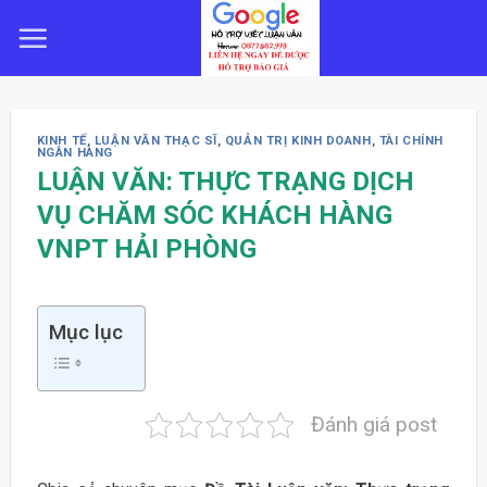
Skip
to
content
KINH TẾ
,
LUẬN VĂN THẠC SĨ
,
QUẢN TRỊ KINH DOANH
,
TÀI CHÍNH
NGÂN HÀNG
LUẬN VĂN: THỰC TRẠNG DỊCH
VỤ CHĂM SÓC KHÁCH HÀNG
VNPT HẢI PHÒNG
Mục lục
Đánh giá post