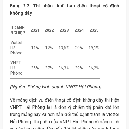
Bảng 2.3: Thị phần thuê bao điện thoại cố định
không dây
DOANH
2021
2022
2023
2024
2025
NGHIỆP
Viettel
Hải
11%
12%
13,6%
20%
19,1%
Phòng
VNPT
Hải
35%
37%
36,3%
39%
36,2%
Phòng
(Nguồn: Phòng kinh doanh VNPT Hải Phòng)
Về mảng dịch vụ điện thoại cố định không dây thì hiện
VNPT Hải Phòng lại là đơn vị chiếm thị phần khá lớn
trong mảng này và hơn hẳn đối thủ cạnh tranh là Viettel
Hải Phòng. Thị phần của VNPT Hải Phòng ở mảng dịch
vụ này hàng năm đều gấp đôi thị phần của Viettel Hải