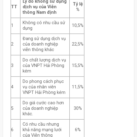
Lý do không sử dụng
Tỷ lệ
TT
dịch vụ của Viễn
%
thông Nam định
Không có nhu cầu sử
1
10,5%
dụng
Đang sử dụng dịch vụ
2
của doanh nghiệp
22,5%
viễn thông khác
Do chất lượng dịch vụ
3
của VNPT Hải Phòng
15,5%
kém
Do phong cách phục
4
vụ của nhân viên
11,5%
VNPT Hải Phòng kém
Do giá cước cao hơn
5
của doanh nghiệp
30%
khác.
Có nhu cầu nhưng
6
khả năng mạng lưới
6%
của Viễn thông