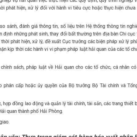
ghiệp vụ hải quan việc thực hiện các quy định, quy trình nghiệp 
i phát hiện, xử lý đối với hành vi tiêu cực hoặc thực hiện chưa
so sánh, đánh giá thông tin, số liệu trên Hệ thống thông tin ngh
n định những phát sinh, thay đổi bất thường trên địa bàn Chi cục 
p thời phát hiện, xử lý, đề xuất Cục trưởng các biện pháp xử lý p
n kịp thời các hành vi vi phạm pháp luật hải quan của các tổ ch
 chính sách, pháp luật về Hải quan cho các tổ chức, cá nhân có
eo phân cấp hoặc ủy quyền của Bộ trưởng Bộ Tài chính và Tổn
hợp đồng lao động và quản lý tài chính, tài sản, các trang thiết 
Hải quan thành phố Hải Phòng.
giao.
uận văn: Thực trạng giám sát hàng hóa xuất nhập 