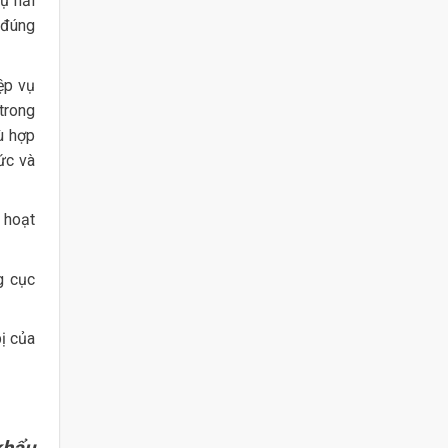
vụ hải
 đúng
iệp vụ
trong
hù hợp
ức và
 hoạt
g cục
bị của
khẩu