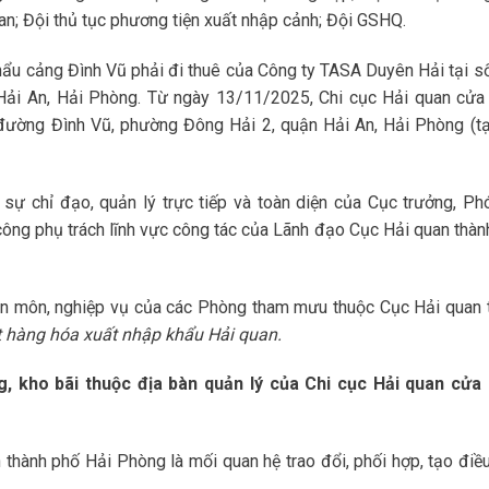
an; Đội thủ tục phương tiện xuất nhập cảnh; Đội GSHQ.
khẩu cảng Đình Vũ phải đi thuê của Công ty TASA Duyên Hải tại s
Hải An, Hải Phòng. Từ ngày 13/11/2025, Chi cục Hải quan cửa
đường Đình Vũ, phường Đông Hải 2, quận Hải An, Hải Phòng (tạ
sự chỉ đạo, quản lý trực tiếp và toàn diện của Cục trưởng, Ph
công phụ trách lĩnh vực công tác của Lãnh đạo Cục Hải quan thàn
ên môn, nghiệp vụ của các Phòng tham mưu thuộc Cục Hải quan 
t hàng hóa xuất nhập khẩu Hải quan.
g, kho bãi thuộc địa bàn quản lý của Chi cục Hải quan cửa
thành phố Hải Phòng là mối quan hệ trao đổi, phối hợp, tạo điều