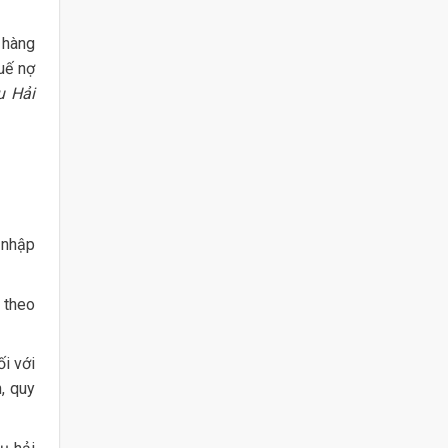
 hàng
huế nợ
u Hải
 nhập
 theo
i với
, quy