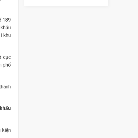
ố 189
 khẩu
i khu
ó cục
h phố
thành
 khẩu
 kiện