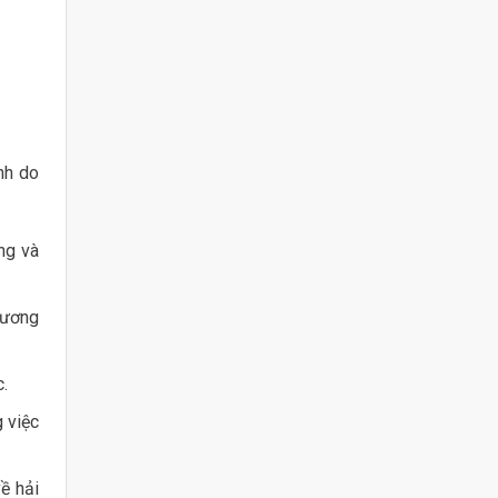
nh do
ông và
hương
.
 việc
ề hải