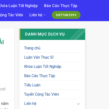
Khóa Luận Tốt Nghiệp
Báo Cáo Thực Tập
ộng Tác Viên
Liên hệ
0877682993
DANH MỤC DỊCH VỤ
ẢI
Trang chủ
Luận Văn Thạc Sĩ
Khóa Luận Tốt Nghiệp
Báo Cáo Thực Tập
Tiểu Luận
ost
Tuyển Cộng Tác Viên
t năm
Liên hệ