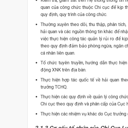
Kiểm tra, giám sát trên Hệ thống thông tin n
quan của công chức thuộc Chi cục để kịp thờ
quy định, quy trình của công chức.
Thường xuyên theo dõi, thu thập, phân tích, 
hải quan và các nguồn thông tin khác để nhậ
việc thực hiện công tác quản lý rủi ro để kị
theo quy định đảm bảo phòng ngừa, ngăn chặ
cá nhân liên quan.
Tổ chức tuyên truyền, hướng dẫn thực hiện
động XNK trên địa bàn.
Thực hiện hợp tác quốc tế về hải quan th
trưởng TCHQ.
Thực hiện các quy định về quản lý công chức, 
Chi cục theo quy định và phân cấp của Cục 
Thực hiện các nhiệm vụ khác do Cục trưởng 
2.1.3 Cơ cấu tổ chức của Chi Cục L