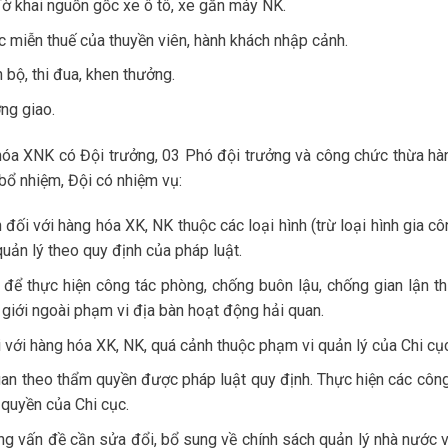
 Tờ khai nguồn gốc xe ô tô, xe gắn máy NK.
c miễn thuế của thuyền viên, hành khách nhập cảnh.
bộ, thi đua, khen thưởng.
ng giao.
 hóa XNK có Đội trưởng, 03 Phó đội trưởng và công chức thừa hà
bổ nhiệm, Đội có nhiệm vụ:
 đối với hàng hóa XK, NK thuộc các loại hình (trừ loại hình gia c
uản lý theo quy định của pháp luật.
 để thực hiện công tác phòng, chống buôn lậu, chống gian lận t
 giới ngoài phạm vi địa bàn hoạt động hải quan.
 với hàng hóa XK, NK, quá cảnh thuộc phạm vi quản lý của Chi cục
uan theo thẩm quyền được pháp luật quy định. Thực hiện các công
 quyền của Chi cục.
ng vấn đề cần sửa đổi, bổ sung về chính sách quản lý nhà nước v