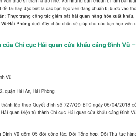
 văn thạc sĩ tham khảo nhé. Với những bạn chuẩn bị làm bài luậ
 đề tài hay, đặc biệt là các bạn học viên đang chuẩn bị bước vào thờ
ăn: Thực trạng công tác giám sát hải quan hàng hóa xuất khẩu,
h Vũ-Hải Phòng
dưới đây chắc chắn sẽ giúp cho các bạn học viên c
ển của Chi cục Hải quan cửa khẩu cảng Đình Vũ –
ình Vũ
2, quận Hải An, Hải Phòng.
c thành lập theo Quyết định số 727/QĐ-BTC ngày 06/04/2018 c
ục Hải quan Điện tử thành Chi cục Hải quan cửa khẩu cảng Đình Vũ
g Đình Vũ gồm 05 đội công tác: Đội Tổng hợp; Đội Thủ tục hàn