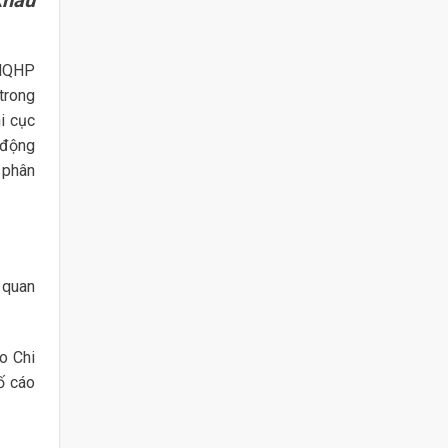
-HQHP
trong
i cục
 động
 phân
 quan
o Chi
tố cáo