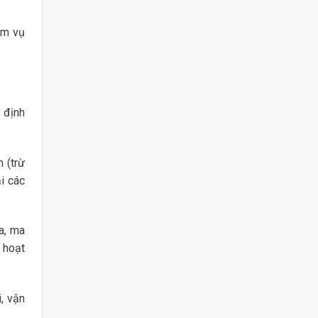
ệm vụ
 định
 (trừ
i các
a, ma
 hoạt
, vận