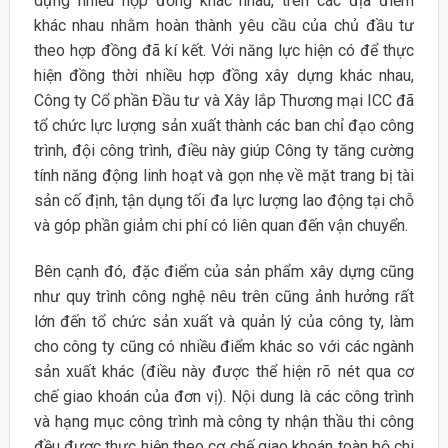
dựng nhiều hợp đồng khác nhau, trên các địa điểm
khác nhau nhằm hoàn thành yêu cầu của chủ đầu tư
theo hợp đồng đã kí kết. Với năng lực hiện có để thực
hiện đồng thời nhiều hợp đồng xây dựng khác nhau,
Công ty Cổ phần Đầu tư và Xây lắp Thương mại ICC đã
tổ chức lực lượng sản xuất thành các ban chỉ đạo công
trình, đội công trình, điều này giúp Công ty tăng cường
tính năng động linh hoạt và gọn nhẹ về mặt trang bị tài
sản cố định, tận dụng tối đa lực lượng lao động tại chỗ
và góp phần giảm chi phí có liên quan đến vận chuyển.
Bên cạnh đó, đặc điểm của sản phẩm xây dựng cũng
như quy trình công nghệ nêu trên cũng ảnh hưởng rất
lớn đến tổ chức sản xuất và quản lý của công ty, làm
cho công ty cũng có nhiều điểm khác so với các ngành
sản xuất khác (điều này được thể hiện rõ nét qua cơ
chế giao khoán của đơn vị). Nội dung là các công trình
và hạng mục công trình mà công ty nhận thầu thi công
đều được thực hiện theo cơ chế giao khoán toàn bộ chi