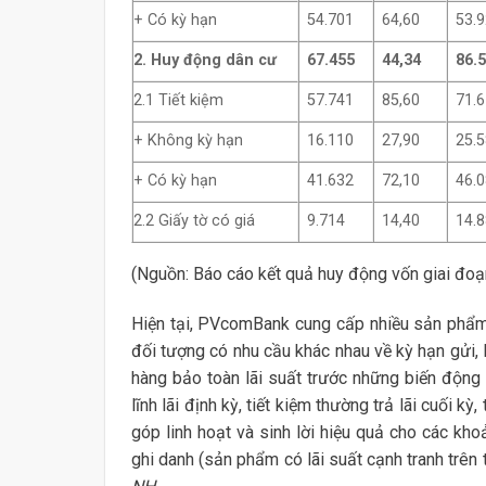
+ Có kỳ hạn
54.701
64,60
53.
2. Huy động dân
cư
67.455
44,34
86.
2.1 Tiết kiệm
57.741
85,60
71.
+ Không kỳ hạn
16.110
27,90
25.
+ Có kỳ hạn
41.632
72,10
46.
2.2 Giấy tờ có giá
9.714
14,40
14.
(Nguồn: Báo cáo kết quả huy động vốn giai đo
Hiện tại, PVcomBank cung cấp nhiều sản phẩm 
đối tượng có nhu cầu khác nhau về kỳ hạn gửi, l
hàng bảo toàn lãi suất trước những biến động của
lĩnh lãi định kỳ, tiết kiệm thường trả lãi cuối k
góp linh hoạt và sinh lời hiệu quả cho các khoả
ghi danh (sản phẩm có lãi suất cạnh tranh trên 