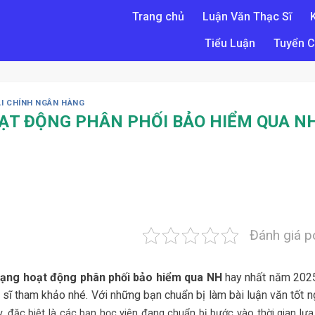
Trang chủ
Luận Văn Thạc Sĩ
Tiểu Luận
Tuyển C
ÀI CHÍNH NGÂN HÀNG
ẠT ĐỘNG PHÂN PHỐI BẢO HIỂM QUA N
Đánh giá p
rạng hoạt động phân phối bảo hiểm qua NH
hay nhất năm 202
sĩ tham khảo nhé. Với những bạn chuẩn bị làm bài luận văn tốt n
y, đặc biệt là các bạn học viên đang chuẩn bị bước vào thời gian lự