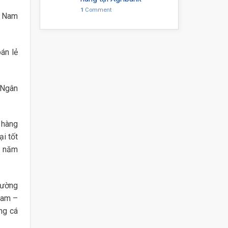
1
Comment
t Nam
án lẻ
 Ngân
 hàng
i tốt
m năm
rường
Nam –
ng cá