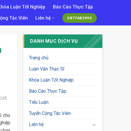
Khóa Luận Tốt Nghiệp
Báo Cáo Thực Tập
ộng Tác Viên
Liên hệ
0877682993
DANH MỤC DỊCH VỤ
H
Trang chủ
Luận Văn Thạc Sĩ
Khóa Luận Tốt Nghiệp
Báo Cáo Thực Tập
ost
Tiểu Luận
Tuyển Cộng Tác Viên
5 cho
ghiệp
Liên hệ
a chọn