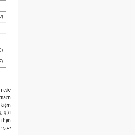
7)
)
0)
7)
n các
 khách
t kiệm
g, gửi
ài hạn
m qua