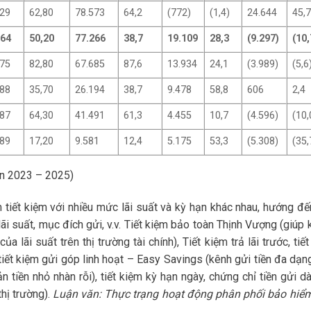
929
62,80
78.573
64,2
(772)
(1,4)
24.644
45,7
564
50,20
77.266
38,7
19.109
28,3
(9.297)
(10,
675
82,80
67.685
87,6
13.934
24,1
(3.989)
(5,6
588
35,70
26.194
38,7
9.478
58,8
606
2,4
087
64,30
41.491
61,3
4.455
10,7
(4.596)
(10,
889
17,20
9.581
12,4
5.175
53,3
(5.308)
(35,
ạn 2023 – 2025)
tiết kiệm với nhiều mức lãi suất và kỳ hạn khác nhau, hướng đế
ãi suất, mục đích gửi, v.v. Tiết kiệm bảo toàn Thịnh Vượng (giúp
 lãi suất trên thị trường tài chính), Tiết kiệm trả lãi trước, tiế
ỳ, tiết kiệm gửi góp linh hoạt – Easy Savings (kênh gửi tiền đa dạn
n tiền nhỏ nhàn rỗi), tiết kiệm kỳ hạn ngày, chứng chỉ tiền gửi d
thị trường).
Luận văn: Thực trạng hoạt động phân phối bảo hiể