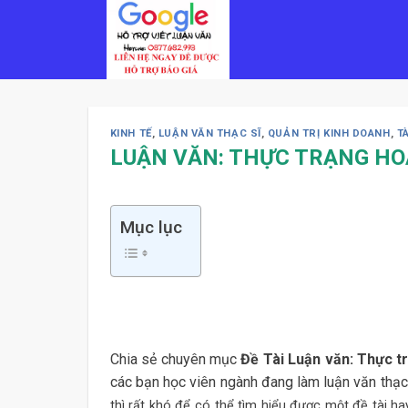
Skip
to
content
KINH TẾ
,
LUẬN VĂN THẠC SĨ
,
QUẢN TRỊ KINH DOANH
,
T
LUẬN VĂN: THỰC TRẠNG HO
Mục lục
Chia sẻ chuyên mục
Đề Tài Luận văn: Thực t
các bạn học viên ngành đang làm luận văn thạc 
thì rất khó để có thể tìm hiểu được một đề tài ha