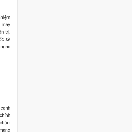
nhiệm
ộ máy
 trị,
đốc sẽ
a ngân
 cạnh
chính
chắc.
 mang