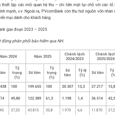
thiết lập các mối quan hệ thu – chi tiền mặt tại chỗ với các tổ 
chính mạnh, v.v. Ngoài ra, PVcomBank còn thu hút nguồn vốn nhàn r
yến mại dành cho khách hàng.
ank giai đoạn 2023 – 2025
t động phân phối bảo hiểm qua NH.
Chênh lệch
Chênh lệc
Năm 2024
Năm 2025
2024/2023
2025/2024
Tỷ
Tỷ
Số
Tỷ lệ
Tỷ 
tiền
trọng
Số tiền
trọng
Số tiền
tiền
(%)
(%
(%)
(%)
.438
100
199.655
100
20.307
13,3
27.217
15,
874
49,80
122.389
61,3
1.198
1,4
36.514
42,
945
37,20
43.815
35,8
1.970
6,6
11.870
37,2