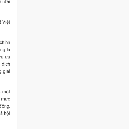
u đãi
 Việt
chính
ng là
vụ ưu
 dịch
 giai
h một
n mực
động,
ã hội