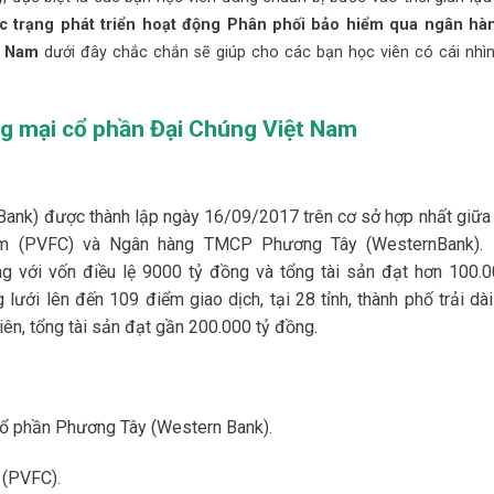
c trạng phát triển hoạt động Phân phối bảo hiểm qua ngân hàn
ệt Nam
dưới đây chắc chắn sẽ giúp cho các bạn học viên có cái nhì
ng mại cổ phần Đại Chúng Việt Nam
k) được thành lập ngày 16/09/2017 trên cơ sở hợp nhất giữa 
 Nam (PVFC) và Ngân hàng TMCP Phương Tây (WesternBank).
với vốn điều lệ 9000 tỷ đồng và tổng tài sản đạt hơn 100.0
ưới lên đến 109 điểm giao dịch, tại 28 tỉnh, thành phố trải dài
ên, tổng tài sản đạt gần 200.000 tỷ đồng.
ổ phần Phương Tây (Western Bank).
í (PVFC).