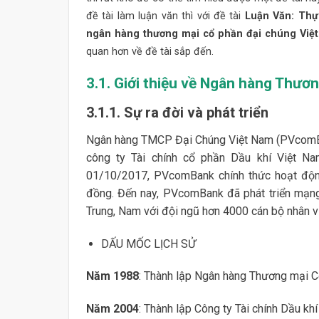
đề tài làm luận văn thì với đề tài
Luận Văn: Thự
ngân hàng thương mại cổ phần đại chúng Vi
quan hơn về đề tài sắp đến.
3.1. Giới thiệu về Ngân hàng Thươ
3.1.1. Sự ra đời và phát triển
Ngân hàng TMCP Đại Chúng Việt Nam (PVcomBan
công ty Tài chính cổ phần Dầu khí Việt
01/10/2017, PVcomBank chính thức hoạt động 
đồng. Đến nay, PVcomBank đã phát triển mạng l
Trung, Nam với đội ngũ hơn 4000 cán bộ nhân vi
DẤU MỐC LỊCH SỬ
Năm 1988
: Thành lập Ngân hàng Thương mại C
Năm 2004
: Thành lập Công ty Tài chính Dầu kh