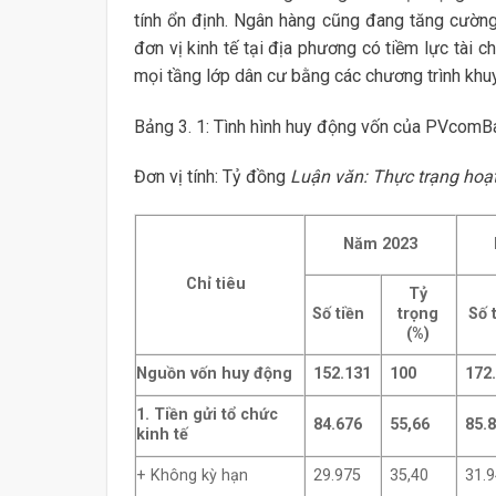
tính ổn định. Ngân hàng cũng đang tăng cường 
đơn vị kinh tế tại địa phương có tiềm lực tài 
mọi tầng lớp dân cư bằng các chương trình khu
Bảng 3. 1: Tình hình huy động vốn của PVcomB
Đơn vị tính: Tỷ đồng
Luận văn: Thực trạng hoạ
Năm 2023
Chỉ tiêu
Tỷ
Số tiền
trọng
Số 
(%)
Nguồn vốn huy
động
152.131
100
172
1. Tiền gửi tổ chức
84.676
55,66
85.
kinh tế
+ Không kỳ hạn
29.975
35,40
31.