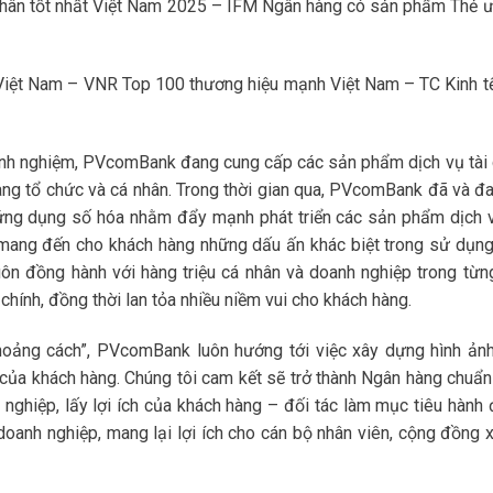
 nhân tốt nhất Việt Nam 2025 – IFM Ngân hàng có sản phẩm Thẻ ư
Việt Nam – VNR Top 100 thương hiệu mạnh Việt Nam – TC Kinh tế
kinh nghiệm, PVcomBank đang cung cấp các sản phẩm dịch vụ tài 
g tổ chức và cá nhân. Trong thời gian qua, PVcomBank đã và đa
 ứng dụng số hóa nhằm đẩy mạnh phát triển các sản phẩm dịch 
, mang đến cho khách hàng những dấu ấn khác biệt trong sử dụng
n đồng hành với hàng triệu cá nhân và doanh nghiệp trong từng
 chính, đồng thời lan tỏa nhiều niềm vui cho khách hàng.
hoảng cách”, PVcomBank luôn hướng tới việc xây dựng hình ản
g của khách hàng. Chúng tôi cam kết sẽ trở thành Ngân hàng chuẩ
nghiệp, lấy lợi ích của khách hàng – đối tác làm mục tiêu hành 
 doanh nghiệp, mang lại lợi ích cho cán bộ nhân viên, cộng đồng x