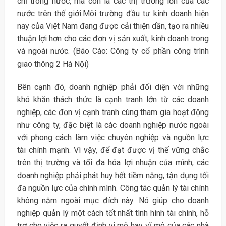
chỉ trong nước, mà còn là các thị trường lớn của các
nước trên thế giới.Môi trường đầu tư kinh doanh hiện
nay của Việt Nam đang được cải thiện dần, tạo ra nhiều
thuận lợi hơn cho các đơn vị sản xuất, kinh doanh trong
và ngoài nước. (Báo Cáo: Công ty cổ phần công trình
giao thông 2 Hà Nội)
Bên cạnh đó, doanh nghiệp phải đối diện với những
khó khăn thách thức là cạnh tranh lớn từ các doanh
nghiệp, các đơn vị cạnh tranh cùng tham gia hoạt động
như công ty, đặc biệt là các doanh nghiệp nước ngoài
với phong cách làm việc chuyên nghiệp và nguồn lực
tài chính mạnh. Vì vậy, để đạt được vị thế vững chắc
trên thị trường và tối đa hóa lợi nhuận của mình, các
doanh nghiệp phải phát huy hết tiềm năng, tận dụng tối
đa nguồn lực của chính mình. Công tác quản lý tài chính
không nằm ngoài mục đích này. Nó giúp cho doanh
nghiệp quản lý một cách tốt nhất tình hình tài chính, hỗ
trợ cho việc ra quyết định vi mô hay vĩ mô của các nhà