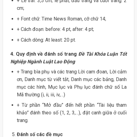
+ Lề trái: 3,5 cm; lề phải, đầu trang và cuối trang: 2
cm;
+ Font chữ: Time News Roman, cỡ chữ 14;
+ Cách đoạn: before: 4 pt, after: 4 pt;
+ Cách dòng: At least: 20 pt.
4. Quy định về đánh số trang
Đề Tài Khóa Luận Tốt
Nghiệp Ngành Luật Lao Động
+ Trang bìa phụ và các trang Lời cam đoan, Lời cảm
ơn, Danh mục từ viết tắt, Danh mục các bảng, Danh
mục các hình, Mục lục và Phụ lục đánh chữ số La
Mã thường (i, ii, iii, iv,…)
+ Từ phần “Mở đầu” đến hết phần “Tài liệu tham
khảo” đánh theo số (1, 2, 3,…), đặt canh giữa ở cuối
trang.
Đánh số các đề mục