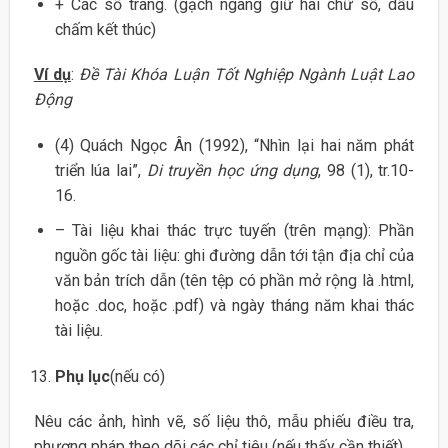
+ Các số trang. (gạch ngang giữ hai chữ số, dấu
chấm kết thúc)
Ví dụ
:
Đề Tài Khóa Luận Tốt Nghiệp Ngành Luật Lao
Động
(4) Quách Ngọc Ân (1992), “Nhìn lại hai năm phát
triển lúa lai”,
Di truyền học ứng dụng
, 98 (1), tr.10-
16.
– Tài liệu khai thác trực tuyến (trên mạng): Phần
nguồn gốc tài liệu: ghi đường dẫn tới tận địa chỉ của
văn bản trích dẫn (tên tệp có phần mở rộng là .html,
hoặc .doc, hoặc .pdf) và ngày tháng năm khai thác
tài liệu.
Phụ lục
(nếu có)
Nêu các ảnh, hình vẽ, số liệu thô, mẫu phiếu điều tra,
phương pháp theo dõi các chỉ tiêu (nếu thấy cần thiết).