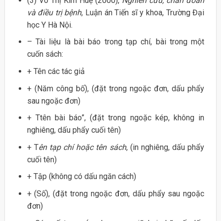
(3) Võ Thị Kim Huệ (2000),
Nghiên cứu, chẩn đoán
và điều trị bệnh
, Luận án Tiến sĩ y khoa, Trường Đại
học Y Hà Nội.
– Tài liệu là bài báo trong tạp chí, bài trong một
cuốn sách:
+ Tên các tác giả
+ (Năm công bố), (đặt trong ngoặc đơn, dấu phẩy
sau ngoặc đơn)
+ Ttên bài báo”, (đặt trong ngoặc kép, không in
nghiêng, dấu phẩy cuối tên)
+ T
ên tạp chí hoặc tên sách
, (in nghiêng, dấu phẩy
cuối tên)
+ Tập (không có dấu ngăn cách)
+ (Số), (đặt trong ngoặc đơn, dấu phẩy sau ngoặc
đơn)