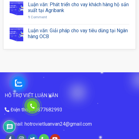
Luận văn: Phát triển cho vay khách hàng hộ sản
xuất tại Agribank
1
Comment
Luận văn: Giải pháp cho vay tiêu dùng tại Ngân
hàng OCB
HỖ TRỢ VIẾT LUẬN VĂN
Điện thoại: 0877682993
Email: hotrovietluanvan24@gmail.com