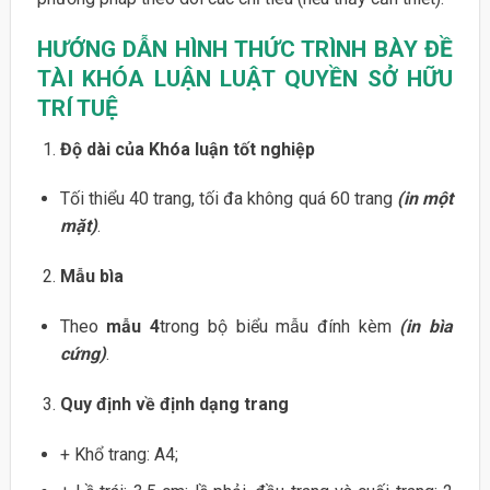
HƯỚNG DẪN HÌNH THỨC TRÌNH BÀY ĐỀ
TÀI KHÓA LUẬN LUẬT QUYỀN SỞ HỮU
TRÍ TUỆ
Độ dài của Khóa luận tốt nghiệp
Tối thiểu 40 trang, tối đa không quá 60 trang
(in một
mặt)
.
Mẫu bìa
Theo
mẫu 4
trong bộ biểu mẫu đính kèm
(in bìa
cứng)
.
Quy định về định dạng trang
+ Khổ trang: A4;