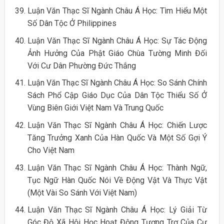
Luận Văn Thạc Sĩ Ngành Châu Á Học: Tìm Hiểu Một
Số Dân Tộc Ở Philippines
Luận Văn Thạc Sĩ Ngành Châu Á Học: Sự Tác Động
Ảnh Hưởng Của Phật Giáo Chùa Tường Minh Đối
Với Cư Dân Phường Đức Thắng
Luận Văn Thạc Sĩ Ngành Châu Á Học: So Sánh Chính
Sách Phổ Cập Giáo Dục Của Dân Tộc Thiểu Số Ở
Vùng Biên Giới Việt Nam Và Trung Quốc
Luận Văn Thạc Sĩ Ngành Châu Á Học: Chiến Lược
Tăng Trưởng Xanh Của Hàn Quốc Và Một Số Gợi Ý
Cho Việt Nam
Luận Văn Thạc Sĩ Ngành Châu Á Học: Thành Ngữ,
Tục Ngữ Hàn Quốc Nói Về Động Vật Và Thực Vật
(Một Vài So Sánh Với Việt Nam)
Luận Văn Thạc Sĩ Ngành Châu Á Học: Lý Giải Từ
Góc Độ Xã Hội Học Hoạt Động Tương Trợ Của Cư