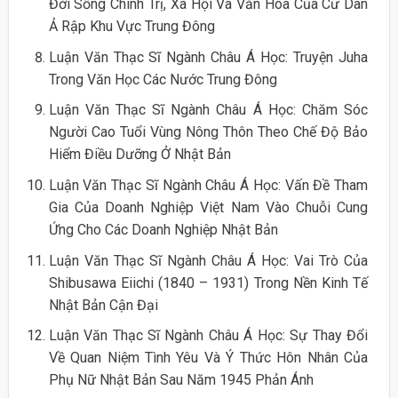
Đời Sống Chính Trị, Xã Hội Và Văn Hóa Của Cư Dân
Ả Rập Khu Vực Trung Đông
Luận Văn Thạc Sĩ Ngành Châu Á Học: Truyện Juha
Trong Văn Học Các Nước Trung Đông
Luận Văn Thạc Sĩ Ngành Châu Á Học: Chăm Sóc
Người Cao Tuổi Vùng Nông Thôn Theo Chế Độ Bảo
Hiểm Điều Dưỡng Ở Nhật Bản
Luận Văn Thạc Sĩ Ngành Châu Á Học: Vấn Đề Tham
Gia Của Doanh Nghiệp Việt Nam Vào Chuỗi Cung
Ứng Cho Các Doanh Nghiệp Nhật Bản
Luận Văn Thạc Sĩ Ngành Châu Á Học: Vai Trò Của
Shibusawa Eiichi (1840 – 1931) Trong Nền Kinh Tế
Nhật Bản Cận Đại
Luận Văn Thạc Sĩ Ngành Châu Á Học: Sự Thay Đổi
Về Quan Niệm Tình Yêu Và Ý Thức Hôn Nhân Của
Phụ Nữ Nhật Bản Sau Năm 1945 Phản Ánh