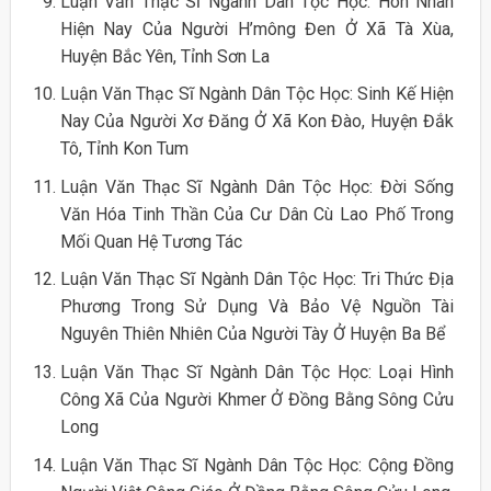
Luận Văn Thạc Sĩ Ngành Dân Tộc Học: Hôn Nhân
Hiện Nay Của Người H’mông Đen Ở Xã Tà Xùa,
Huyện Bắc Yên, Tỉnh Sơn La
Luận Văn Thạc Sĩ Ngành Dân Tộc Học: Sinh Kế Hiện
Nay Của Người Xơ Đăng Ở Xã Kon Đào, Huyện Đắk
Tô, Tỉnh Kon Tum
Luận Văn Thạc Sĩ Ngành Dân Tộc Học: Đời Sống
Văn Hóa Tinh Thần Của Cư Dân Cù Lao Phố Trong
Mối Quan Hệ Tương Tác
Luận Văn Thạc Sĩ Ngành Dân Tộc Học: Tri Thức Địa
Phương Trong Sử Dụng Và Bảo Vệ Nguồn Tài
Nguyên Thiên Nhiên Của Người Tày Ở Huyện Ba Bể
Luận Văn Thạc Sĩ Ngành Dân Tộc Học: Loại Hình
Công Xã Của Người Khmer Ở Đồng Bằng Sông Cửu
Long
Luận Văn Thạc Sĩ Ngành Dân Tộc Học: Cộng Đồng