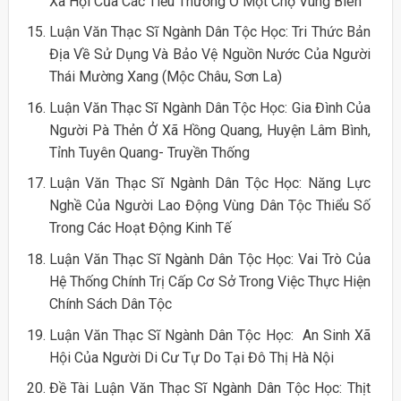
Xã Hội Của Các Tiểu Thương Ở Một Chợ Vùng Biên
Luận Văn Thạc Sĩ Ngành Dân Tộc Học: Tri Thức Bản
Địa Về Sử Dụng Và Bảo Vệ Nguồn Nước Của Người
Thái Mường Xang (Mộc Châu, Sơn La)
Luận Văn Thạc Sĩ Ngành Dân Tộc Học: Gia Đình Của
Người Pà Thẻn Ở Xã Hồng Quang, Huyện Lâm Bình,
Tỉnh Tuyên Quang- Truyền Thống
Luận Văn Thạc Sĩ Ngành Dân Tộc Học: Năng Lực
Nghề Của Người Lao Động Vùng Dân Tộc Thiểu Số
Trong Các Hoạt Động Kinh Tế
Luận Văn Thạc Sĩ Ngành Dân Tộc Học: Vai Trò Của
Hệ Thống Chính Trị Cấp Cơ Sở Trong Việc Thực Hiện
Chính Sách Dân Tộc
Luận Văn Thạc Sĩ Ngành Dân Tộc Học: An Sinh Xã
Hội Của Người Di Cư Tự Do Tại Đô Thị Hà Nội
Đề Tài Luận Văn Thạc Sĩ Ngành Dân Tộc Học: Thịt