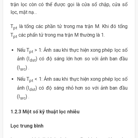
trận lọc còn có thể được gọi là cửa sổ chập, cửa sổ
lọc, mặt nạ…
T
là tổng các phần tử trong ma trận M. Khi đó tổng
pt
T
các phẩn tử trong ma trận M thường là 1.
pt
Nếu T
> 1: Ảnh sau khi thực hiện xong phép lọc số
pt
ảnh (I
) có độ sáng lớn hơn so với ảnh ban đầu
dst
(I
) .
src
Nếu T
< 1: Ảnh sau khi thực hiện xong phép lọc số
pt
ảnh (I
) có độ sáng nhỏ hơn so với ảnh ban đầu
dst
(I
) .
src
1.2.3 Một số kỹ thuật lọc nhiễu
Lọc trung bình