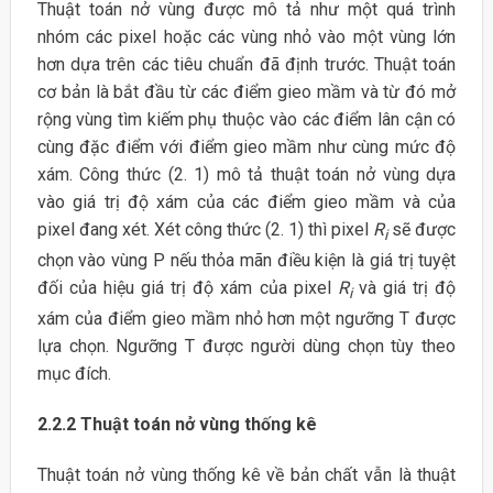
Thuật toán nở vùng được mô tả như một quá trình
nhóm các pixel hoặc các vùng nhỏ vào một vùng lớn
hơn dựa trên các tiêu chuẩn đã định trước. Thuật toán
cơ bản là bắt đầu từ các điểm gieo mầm và từ đó mở
rộng vùng tìm kiếm phụ thuộc vào các điểm lân cận có
cùng đặc điểm với điểm gieo mầm như cùng mức độ
xám. Công thức (2. 1) mô tả thuật toán nở vùng dựa
vào giá trị độ xám của các điểm gieo mầm và của
pixel đang xét. Xét công thức (2. 1) thì pixel
R
sẽ được
i
chọn vào vùng P nếu thỏa mãn điều kiện là giá trị tuyệt
đối của hiệu giá trị độ xám của pixel
R
và giá trị độ
i
xám của điểm gieo mầm nhỏ hơn một ngưỡng T được
lựa chọn. Ngưỡng T được người dùng chọn tùy theo
mục đích.
2.2.2 Thuật toán nở vùng thống kê
Thuật toán nở vùng thống kê về bản chất vẫn là thuật