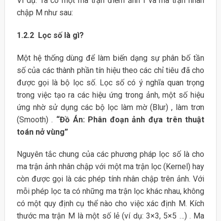
Ví dụ: Ta có một ma trận điểm ảnh I và ma trận nhân
chập M như sau:
1.2.2 Lọc số là gì?
Một hệ thống dùng để làm biến dạng sự phân bố tần
số của các thành phần tín hiệu theo các chỉ tiêu đã cho
được gọi là bộ lọc số. Lọc số có ý nghĩa quan trọng
trong việc tạo ra các hiệu ứng trong ảnh, một số hiệu
ứng nhờ sử dụng các bộ lọc làm mờ (Blur) , làm trơn
(Smooth) .
“Đồ Án: Phân đoạn ảnh đựa trên thuật
toán nở vùng”
Nguyên tắc chung của các phương pháp lọc số là cho
ma trận ảnh nhân chập với một ma trận lọc (Kernel) hay
còn được gọi là các phép tính nhân chập trên ảnh. Với
mỗi phép lọc ta có những ma trận lọc khác nhau, không
có một quy định cụ thể nào cho việc xác định M. Kích
thước ma trận M là một số lẻ (ví dụ: 3×3, 5×5 …) . Ma