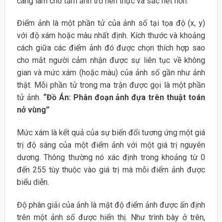
càng làm cho tấm ảnh trở nên thực và sắc nét hơn.
Điểm ảnh là một phần tử của ảnh số tại tọa độ (x, y)
với độ xám hoặc màu nhất định. Kích thước và khoảng
cách giữa các điểm ảnh đó được chọn thích hợp sao
cho mắt người cảm nhận được sự liên tục về không
gian và mức xám (hoặc màu) của ảnh số gần như ảnh
thật. Mỗi phần tử trong ma trận được gọi là một phần
tử ảnh.
“Đồ Án: Phân đoạn ảnh đựa trên thuật toán
nở vùng”
Mức xám là kết quả của sự biến đổi tương ứng một giá
trị độ sáng của một điểm ảnh với một giá trị nguyên
dương. Thông thường nó xác định trong khoảng từ 0
đến 255 tùy thuộc vào giá trị mà mỗi điểm ảnh được
biểu diễn.
Độ phân giải của ảnh là mật độ điểm ảnh được ấn định
trên một ảnh số được hiển thị. Như trình bày ở trên,