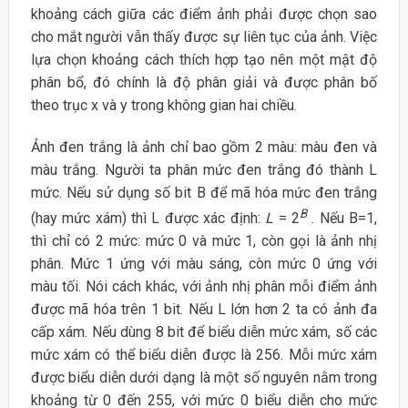
khoảng cách giữa các điểm ảnh phải được chọn sao
cho mắt người vẫn thấy được sự liên tục của ảnh. Việc
lựa chọn khoảng cách thích hợp tạo nên một mật độ
phân bổ, đó chính là độ phân giải và được phân bố
theo trục x và y trong không gian hai chiều.
Ảnh đen trắng là ảnh chỉ bao gồm 2 màu: màu đen và
màu trắng. Người ta phân mức đen trắng đó thành L
mức. Nếu sử dụng số bit B để mã hóa mức đen trắng
B
(hay mức xám) thì L được xác định:
L
= 2
. Nếu B=1,
thì chỉ có 2 mức: mức 0 và mức 1, còn gọi là ảnh nhị
phân. Mức 1 ứng với màu sáng, còn mức 0 ứng với
màu tối. Nói cách khác, với ảnh nhị phân mỗi điểm ảnh
được mã hóa trên 1 bit. Nếu L lớn hơn 2 ta có ảnh đa
cấp xám. Nếu dùng 8 bit để biểu diễn mức xám, số các
mức xám có thể biểu diễn được là 256. Mỗi mức xám
được biểu diễn dưới dạng là một số nguyên nằm trong
khoảng từ 0 đến 255, với mức 0 biểu diễn cho mức