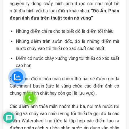
nguyên lý dòng chảy, hình ảnh được coi như một bề
mặt địa hình với ba loại điểm khác nhau:
“Đồ Án: Phân
đoạn ảnh đựa trên thuật toán nở vùng”
Những điểm chỉ ra cho ta biết đó là điểm tối thiểu
Những điểm trên sườn dốc, đó là những điểm mà
nước chảy vào tối thiểu có xác suất cao nhất.
Điểm có nước chảy xuống vùng tối thiểu có xác suất
cao hơn.
Các nhóm điểm thỏa mãn nhóm thứ hai sẽ được gọi là
Catchment basin (tức là vùng chứa các điểm ảnh có
chung một tính chất hay còn gọi là lưu vực) .
Các điểm ảnh thỏa mãn nhóm thứ ba, nơi mà nước rơi
xuống và chảy vào nhiều vùng tối thiểu ta gọi đó là các
điểm Watershed line (tức là tập hợp các điểm tạo ra
đường ngăn cách sự hòa nhập nước, áp dụng vào phân