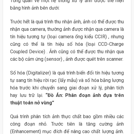
Tổng quan về một hệ thống xử lý ảnh được thể hiện
bằng hình ảnh bên dưới:
Trước hết là quá trình thu nhận ảnh, ảnh có thể được thu
nhận qua camera, thường ảnh được nhận qua camera là
tín hiệu tương tự (loại camera ống kiểu CCIR) , nhưng
cũng có thể là tín hiệu số hóa (loại CCD-Charge
Coupled Device) . Ảnh cũng có thể được thu nhận qua
các bộ cảm ứng (sensor) , ảnh được quét trên scanner.
Số hóa (Digitalizer) là quá trình biến đổi tín hiệu tương
tự sang tín hiệu rời rạc (lấy mẫu) và số hóa bằng lượng
hóa trước khi chuyển sang giai đoạn xử lý, phân tích
hay lưu trữ lại.
“Đồ Án: Phân đoạn ảnh đựa trên
thuật toán nở vùng”
Quá trình phân tích ảnh thực chất bao gồm nhiều các
công đoạn nhỏ. Trước tiên là tăng cường ảnh
(Enhancement) mục đích để nâng cao chất lượng ảnh.