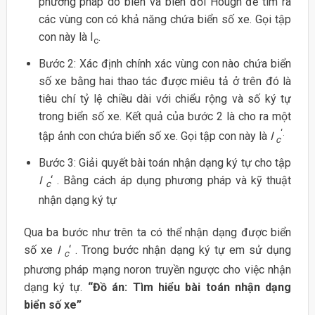
phương pháp dò biên và biến đổi Hough để tìm ra
các vùng con có khả năng chứa biển số xe. Gọi tập
con này là I
.
c
Bước 2: Xác định chính xác vùng con nào chứa biển
số xe bằng hai thao tác được miêu tả ở trên đó là
tiêu chí tỷ lệ chiều dài với chiểu rộng và số ký tự
trong biển số xe. Kết quả của bước 2 là cho ra một
‘.
tập ảnh con chứa biển số xe. Gọi tập con này là
I
c
Bước 3: Giải quyết bài toán nhận dạng ký tự cho tập
I
‘ . Bằng cách áp dụng phương pháp và kỹ thuật
c
nhận dạng ký tự
Qua ba bước như trên ta có thể nhận dạng được biển
số xe
I
‘ . Trong bước nhận dạng ký tự em sử dụng
c
phương pháp mạng noron truyền ngược cho việc nhận
dạng ký tự.
“Đồ án: Tìm hiểu bài toán nhận dạng
biển số xe”