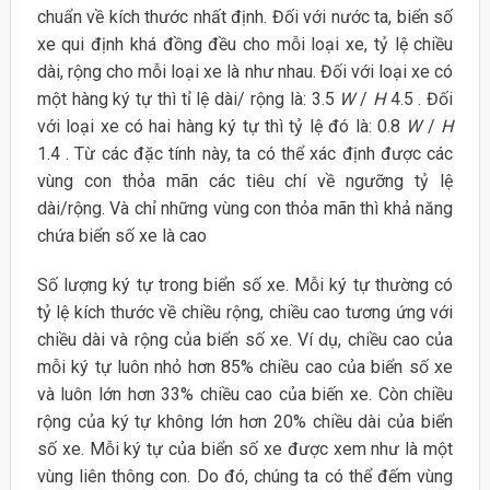
chuẩn về kích thước nhất định. Đối với nước ta, biển số
xe qui định khá đồng đều cho mỗi loại xe, tỷ lệ chiều
dài, rộng cho mỗi loại xe là như nhau. Đối với loại xe có
một hàng ký tự thì tỉ lệ dài/ rộng là: 3.5
W
/
H
4.5 . Đối
với loại xe có hai hàng ký tự thì tỷ lệ đó là: 0.8
W
/
H
1.4 . Từ các đặc tính này, ta có thể xác định được các
vùng con thỏa mãn các tiêu chí về ngưỡng tỷ lệ
dài/rộng. Và chỉ những vùng con thỏa mãn thì khả năng
chứa biển số xe là cao
Số lượng ký tự trong biển số xe. Mỗi ký tự thường có
tỷ lệ kích thước về chiều rộng, chiều cao tương ứng với
chiều dài và rộng của biển số xe. Ví dụ, chiều cao của
mỗi ký tự luôn nhỏ hơn 85% chiều cao của biển số xe
và luôn lớn hơn 33% chiều cao của biến xe. Còn chiều
rộng của ký tự không lớn hơn 20% chiều dài của biển
số xe. Mỗi ký tự của biển số xe được xem như là một
vùng liên thông con. Do đó, chúng ta có thể đếm vùng