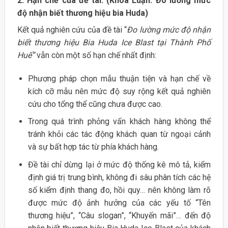
2. Hạn chế của đề tài: (Khóa Luận: Đo lường mức
độ nhận biết thương hiệu bia Huda)
Kết quả nghiên cứu của đề tài “
Đo lường mức độ nhận
biết thương hiệu Bia Huda Ice Blast tại Thành Phố
Huế”
vẫn còn một số hạn chế nhất định:
Phương pháp chọn mẫu thuận tiện và hạn chế về
kích cỡ mẫu nên mức độ suy rộng kết quả nghiên
cứu cho tổng thể cũng chưa được cao.
Trong quá trình phỏng vấn khách hàng không thể
tránh khỏi các tác động khách quan từ ngoại cảnh
và sự bất hợp tác từ phía khách hàng.
Đề tài chỉ dừng lại ở mức độ thống kê mô tả, kiểm
định giá trị trung bình, không đi sâu phân tích các hệ
số kiểm định thang đo, hồi quy… nên không làm rõ
được mức độ ảnh hưởng của các yếu tố “Tên
thương hiệu”, “Câu slogan”, “Khuyến mãi”… đến độ