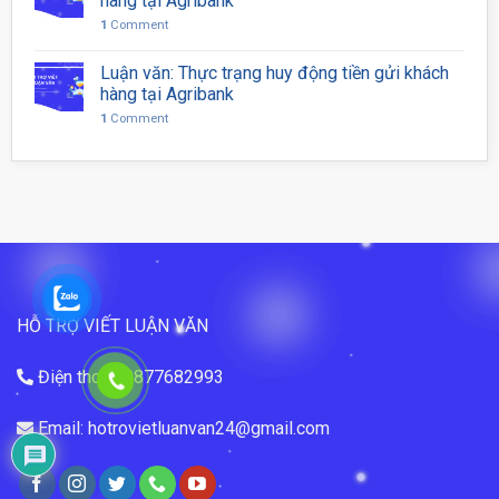
hàng tại Agribank
1
Comment
Luận văn: Thực trạng huy động tiền gửi khách
hàng tại Agribank
1
Comment
HỖ TRỢ VIẾT LUẬN VĂN
Điện thoại: 0877682993
Email: hotrovietluanvan24@gmail.com