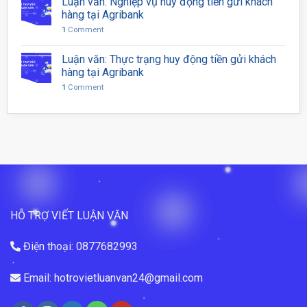
Luận văn: Nghiệp vụ huy động tiền gửi khách
hàng tại Agribank
1
Comment
Luận văn: Thực trạng huy động tiền gửi khách
hàng tại Agribank
1
Comment
HỖ TRỢ VIẾT LUẬN VĂN
Điện thoại: 0877682993
Email: hotrovietluanvan24@gmail.com