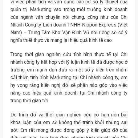
vì việc phân tích và vận dụng các cơ sở lý thuyết của
quản trị Marketing vào trong môi trường kinh doanh
của ngành vận chuyển nói chung, cũng như của Chi
Nhánh Công ty Liên doanh TNHH Nippon Express (Việt
Nam) – Trung Tâm Kho Vận Đình Vũ nói riêng sẽ có ý
nghĩa thiết thực và mang lại hiệu quả kinh tế cao.
Trong thời gian nghiên cứu tình hình thực tế tại Chi
nhánh công ty kết hợp với lý luận kinh tế đã được học ở
trường, em mạnh dạn đưa ra một số ý kiến trên nhằm
cải thiện tình hình Marketing tại Chi nhánh công ty, em
hy vọng rằng kiến nghị đó sẽ phần nào góp vào việc
nâng cao hiệu quả kinh doanh tại Chi nhánh công ty
trong thời gian tới.
Do trình độ và thời gian nghiên cứu có hạn nên bài
khóa luận của em sẽ không thể tránh khỏi những sai
sót. Em rất mong được đóng góp ý kiến giúp đỡ của
thầy cô giáo, ban lãnh đạo, phòng kinh doanh của Chi