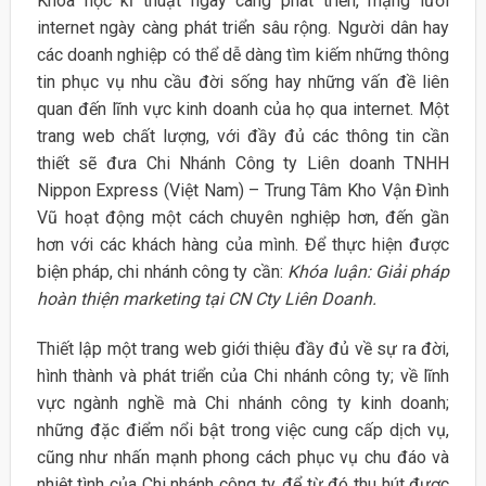
Khoa học kĩ thuật ngày càng phát triển, mạng lưới
internet ngày càng phát triển sâu rộng. Người dân hay
các doanh nghiệp có thể dễ dàng tìm kiếm những thông
tin phục vụ nhu cầu đời sống hay những vấn đề liên
quan đến lĩnh vực kinh doanh của họ qua internet. Một
trang web chất lượng, với đầy đủ các thông tin cần
thiết sẽ đưa Chi Nhánh Công ty Liên doanh TNHH
Nippon Express (Việt Nam) – Trung Tâm Kho Vận Đình
Vũ hoạt động một cách chuyên nghiệp hơn, đến gần
hơn với các khách hàng của mình. Để thực hiện được
biện pháp, chi nhánh công ty cần:
Khóa luận: Giải pháp
hoàn thiện marketing tại CN Cty Liên Doanh.
Thiết lập một trang web giới thiệu đầy đủ về sự ra đời,
hình thành và phát triển của Chi nhánh công ty; về lĩnh
vực ngành nghề mà Chi nhánh công ty kinh doanh;
những đặc điểm nổi bật trong việc cung cấp dịch vụ,
cũng như nhấn mạnh phong cách phục vụ chu đáo và
nhiệt tình của Chi nhánh công ty, để từ đó thu hút được