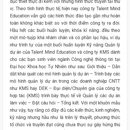
dục thiết thực đi kèm với những hình thức truyền tải thú
vị. Theo tình hình thực tế, hiện nay công ty Talent Mind
Education vẫn giữ các hình thức đào tạo gần như hoàn
toàn không khác biệt so với thời điểm công ty ra đời.
Hầu hết các buổi huấn luyện, khóa kĩ năng…đều theo
một mô-tuýp khá nhàm chán và có phần lạc hậu, ví dụ
như trình tự của một buổi huấn luyện Kỹ năng Quản lý
dự án của Talent Mind Education và công ty KMS dành
cho các bạn sinh viên ngành Công nghệ thông tin tại
Đại học Khoa học Tự Nhiên như sau: Giới thiệu – Dẫn
dắt khái quát các mô hình quản lý dự án – Trình bày các
mô hình quản lý dự án trong các doanh nghiệp CNTT
như KMS hay DEK – Đại diện/Chuyên gia của công ty
hợp tác (KMS) trình bày thực tế về Quản lý các dự án
làm việc – Đặt câu hỏi – Tổng kết. Với một khuôn mẫu
như vậy, tuy rằng có đầy đủ các kiến thức, kinh nghiệm,
kỹ năng nhưng hầu như là trên lý thuyết, phương thức
tổ chức và truyền đạt cũng chưa thực sự gây hứng thú