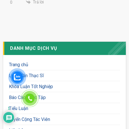
Trả lời
0
DANH MỤC DỊCH VỤ
Trang chủ
Luận Văn Thạc Sĩ
Khóa Luận Tốt Nghiệp
Báo Cáo Thực Tập
Tiểu Luận
1
Tuyển Cộng Tác Viên