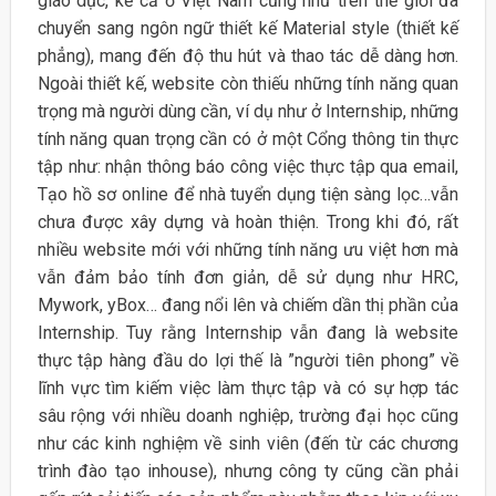
giáo dục, kể cả ở Việt Nam cũng như trên thế giới đã
chuyển sang ngôn ngữ thiết kế Material style (thiết kế
phẳng), mang đến độ thu hút và thao tác dễ dàng hơn.
Ngoài thiết kế, website còn thiếu những tính năng quan
trọng mà người dùng cần, ví dụ như ở Internship, những
tính năng quan trọng cần có ở một Cổng thông tin thực
tập như: nhận thông báo công việc thực tập qua email,
Tạo hồ sơ online để nhà tuyển dụng tiện sàng lọc…vẫn
chưa được xây dựng và hoàn thiện. Trong khi đó, rất
nhiều website mới với những tính năng ưu việt hơn mà
vẫn đảm bảo tính đơn giản, dễ sử dụng như HRC,
Mywork, yBox… đang nổi lên và chiếm dần thị phần của
Internship. Tuy rằng Internship vẫn đang là website
thực tập hàng đầu do lợi thế là ”người tiên phong” về
lĩnh vực tìm kiếm việc làm thực tập và có sự hợp tác
sâu rộng với nhiều doanh nghiệp, trường đại học cũng
như các kinh nghiệm về sinh viên (đến từ các chương
trình đào tạo inhouse), nhưng công ty cũng cần phải