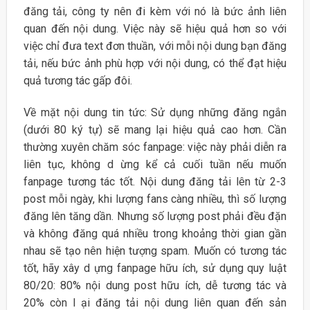
đăng tải, công ty nên đi kèm với nó là bức ảnh liên
quan đến nội dung. Việc này sẽ hiệu quả hơn so với
việc chỉ đưa text đơn thuần, với mỗi nội dung bạn đăng
tải, nếu bức ảnh phù hợp với nội dung, có thể đạt hiệu
quả tương tác gấp đôi.
Về mặt nội dung tin tức: Sử dụng những đăng ngắn
(dưới 80 ký tự) sẽ mang lại hiệu quả cao hơn. Cần
thường xuyên chăm sóc fanpage: việc này phải diễn ra
liên tục, không d ừng kể cả cuối tuần nếu muốn
fanpage tương tác tốt. Nội dung đăng tải lên từ 2-3
post mỗi ngày, khi lượng fans càng nhiều, thì số lượng
đăng lên tăng dần. Nhưng số lượng post phải đều đặn
và không đăng quá nhiều trong khoảng thời gian gần
nhau sẽ tạo nên hiện tượng spam. Muốn có tương tác
tốt, hãy xây d ựng fanpage hữu ích, sử dụng quy luật
80/20: 80% nội dung post hữu ích, dễ tương tác và
20% còn l ại đăng tải nội dung liên quan đến sản