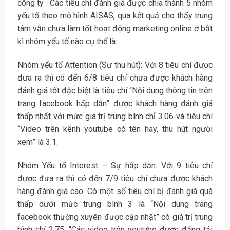
công ty . Các tiêu chí đánh giá được chia thành 5 nhóm
yếu tố theo mô hình AISAS, qua kết quả cho thấy trung
tâm vẫn chưa làm tốt hoạt động marketing online ở bất
kì nhóm yếu tố nào cụ thể là:
Nhóm yếu tố Attention (Sự thu hút): Với 8 tiêu chí được
đưa ra thì có đến 6/8 tiêu chí chưa được khách hàng
đánh giá tốt đặc biệt là tiêu chí “Nội dung thông tin trên
trang facebook hấp dẫn” được khách hàng đánh giá
thấp nhất với mức giá trị trung bình chỉ 3.06 và tiêu chí
“Video trên kênh youtube có tên hay, thu hút người
xem” là 3.1.
Nhóm Yếu tố Interest – Sự hấp dẫn: Với 9 tiêu chí
được đưa ra thì có đến 7/9 tiêu chí chưa được khách
hàng đánh giá cao. Có một số tiêu chí bị đánh giá quá
thấp dưới mức trung bình 3 là “Nội dung trang
facebook thường xuyên được cập nhật” có giá trị trung
bình chỉ 2.75; “Các video trên youtube được đăng tải