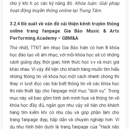
chú ý khi h ọc các kỹ năng đó.
Khóa luận: Giải pháp
hoạt động truyền thông online tại Trung Tâm.
3.2.4 Đề xuất về vấn đề cải thiện kênh truyền thông
online trang fanpage Gia Bảo Music & Arts
Performing Academy – GBM&A
Thứ nhất, TTĐT âm nhạc Gia Bảo hiện có hơn 8 khóa
học đào tạo về âm nhạc, với mỗi khóa học sẽ có những
cách giảng dạy, thời gian, hình thức học v.v và mức giá
khác nhau. Vì vậy để tiện cho khách hàng muốn tìm hiểu
những thông tin về khóa học một cách nhanh chóng thì
thay vì lượt đọc các bài biết thông tin về các khóa học
thì nên thiết lập cho fanpage một mục “dịch vụ”. Trong
mục này sẽ bao gồm hình ảnh minh họa và thông tin về
khóa học đầy đủ, ngắn gọn như vậy sẽ tiện cho khách
hàng tìm kiếm khi có nhu cầu và góp phần làm cho
trang fanpage đẹp, hấp dẫn và chuyên nghiệp hơn. Ví
dụ như hình bên dưới là trang fanpage của “Hack não