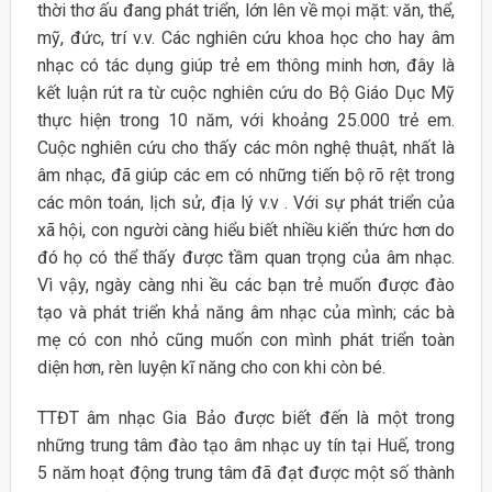
thời thơ ấu đang phát triển, lớn lên về mọi mặt: văn, thể,
mỹ, đức, trí v.v. Các nghiên cứu khoa học cho hay âm
nhạc có tác dụng giúp trẻ em thông minh hơn, đây là
kết luận rút ra từ cuộc nghiên cứu do Bộ Giáo Dục Mỹ
thực hiện trong 10 năm, với khoảng 25.000 trẻ em.
Cuộc nghiên cứu cho thấy các môn nghệ thuật, nhất là
âm nhạc, đã giúp các em có những tiến bộ rõ rệt trong
các môn toán, lịch sử, địa lý v.v . Với sự phát triển của
xã hội, con người càng hiểu biết nhiều kiến thức hơn do
đó họ có thể thấy được tầm quan trọng của âm nhạc.
Vì vậy, ngày càng nhi ều các bạn trẻ muốn được đào
tạo và phát triển khả năng âm nhạc của mình; các bà
mẹ có con nhỏ cũng muốn con mình phát triển toàn
diện hơn, rèn luyện kĩ năng cho con khi còn bé.
TTĐT âm nhạc Gia Bảo được biết đến là một trong
những trung tâm đào tạo âm nhạc uy tín tại Huế, trong
5 năm hoạt động trung tâm đã đạt được một số thành