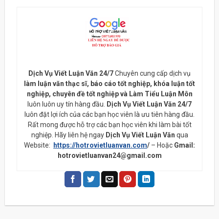
Dịch Vụ Viết Luận Văn 24/7
Chuyên cung cấp dịch vụ
làm luận văn thạc sĩ, báo cáo tốt nghiệp, khóa luận tốt
nghiệp, chuyên đề tốt nghiệp và Làm Tiểu Luận Môn
luôn luôn uy tín hàng đầu.
Dịch Vụ Viết Luận Văn 24/7
luôn đặt lợi ích của các bạn học viên là ưu tiên hàng đầu.
Rất mong được hỗ trợ các bạn học viên khi làm bài tốt
nghiệp. Hãy liên hệ ngay
Dịch Vụ Viết Luận Văn
qua
Website:
https://hotrovietluanvan.com
/
– Hoặc
Gmail:
hotrovietluanvan24@gmail.com