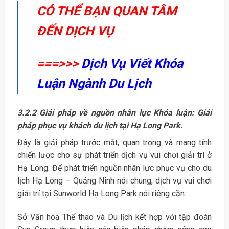
CÓ THỂ BẠN QUAN TÂM
ĐẾN DỊCH VỤ
===>>>
Dịch Vụ Viết Khóa
Luận Ngành Du Lịch
3.2.2 Giải pháp về nguồn nhân lực Khóa luận: Giải
pháp phục vụ khách du lịch tại Hạ Long Park.
Đây là giải pháp trước mắt, quan trọng và mang tính
chiến lược cho sự phát triển dịch vụ vui chơi giải trí ở
Hạ Long. Để phát triển nguồn nhân lực phục vụ cho du
lịch Hạ Long – Quảng Ninh nói chung, dịch vụ vui chơi
giải trí tại Sunworld Hạ Long Park nói riêng cần:
Sở Văn hóa Thể thao và Du lịch kết hợp với tập đoàn