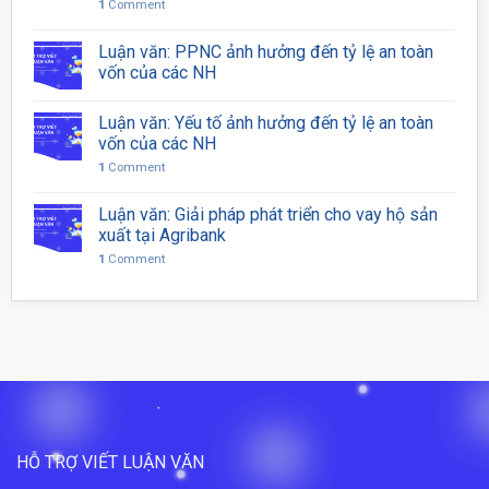
1
Comment
Luận văn: PPNC ảnh hưởng đến tỷ lệ an toàn
vốn của các NH
Luận văn: Yếu tố ảnh hưởng đến tỷ lệ an toàn
vốn của các NH
1
Comment
Luận văn: Giải pháp phát triển cho vay hộ sản
xuất tại Agribank
1
Comment
HỖ TRỢ VIẾT LUẬN VĂN