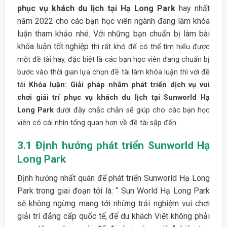
phục vụ khách du lịch tại Hạ Long Park
hay nhất
năm 2022 cho các bạn học viên ngành đang làm khóa
luận tham khảo nhé. Với những bạn chuẩn bị làm bài
khóa luận tốt nghiệp
thì rất khó để có thể tìm hiểu được
một đề tài hay, đặc biệt là các bạn học viên đang chuẩn bị
bước vào thời gian lựa chọn đề tài làm khóa luận thì với đề
tài
Khóa luận: Giải pháp nhằm phát triển dịch vụ vui
chơi giải trí phục vụ khách du lịch tại Sunworld Hạ
Long Park
dưới đây chắc chắn sẽ giúp cho các bạn học
viên có cái nhìn tổng quan hơn về đề tài sắp đến.
3.1 Định hướng phát triển Sunworld Hạ
Long Park
Định hướng nhất quán để phát triển Sunworld Hạ Long
Park trong giai đoạn tới là: “ Sun World Hạ Long Park
sẽ không ngừng mang tới những trải nghiệm vui chơi
giải trí đẳng cấp quốc tế, để du khách Việt không phải