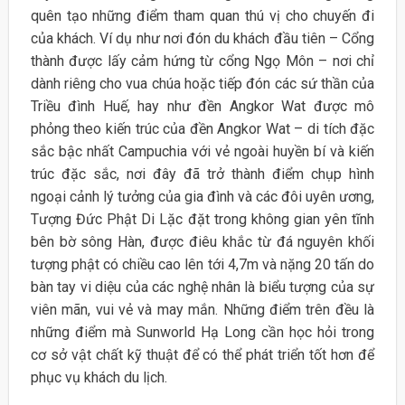
quên tạo những điểm tham quan thú vị cho chuyến đi
của khách. Ví dụ như nơi đón du khách đầu tiên – Cổng
thành được lấy cảm hứng từ cổng Ngọ Môn – nơi chỉ
dành riêng cho vua chúa hoặc tiếp đón các sứ thần của
Triều đình Huế, hay như đền Angkor Wat được mô
phỏng theo kiến trúc của đền Angkor Wat – di tích đặc
sắc bậc nhất Campuchia với vẻ ngoài huyền bí và kiến
trúc đặc sắc, nơi đây đã trở thành điểm chụp hình
ngoại cảnh lý tưởng của gia đình và các đôi uyên ương,
Tượng Đức Phật Di Lặc đặt trong không gian yên tĩnh
bên bờ sông Hàn, được điêu khắc từ đá nguyên khối
tượng phật có chiều cao lên tới 4,7m và nặng 20 tấn do
bàn tay vi diệu của các nghệ nhân là biểu tượng của sự
viên mãn, vui vẻ và may mắn. Những điểm trên đều là
những điểm mà Sunworld Hạ Long cần học hỏi trong
cơ sở vật chất kỹ thuật để có thể phát triển tốt hơn để
phục vụ khách du lịch.