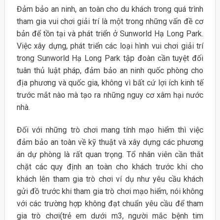
Đảm bảo an ninh, an toàn cho du khách trong quá trình
tham gia vui chơi giải trí là một trong những vấn đề cơ
bản để tồn tại và phát triển ở Sunworld Hạ Long Park.
Việc xây dựng, phát triển các loại hình vui chơi giải trí
trong Sunworld Hạ Long Park tập đoàn cần tuyệt đối
tuân thủ luật pháp, đảm bảo an ninh quốc phòng cho
địa phương và quốc gia, không vì bất cứ lợi ích kinh tế
trước mắt nào mà tạo ra những nguy cơ xâm hại nước
nhà.
Đối với những trò chơi mang tính mạo hiểm thì việc
đảm bảo an toàn về kỹ thuật và xây dựng các phương
án dự phòng là rất quan trọng. Tổ nhân viên cần thắt
chặt các quy định an toàn cho khách trước khi cho
khách lên tham gia trò chơi ví dụ như yêu cầu khách
gửi đồ trước khi tham gia trò chơi mạo hiểm, nói không
với các trường hợp không đạt chuẩn yêu cầu để tham
gia trò chơi(trẻ em dưới m3, người mắc bệnh tim