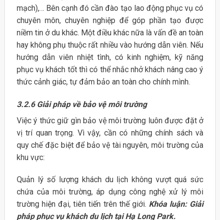
mạch),… Bên cạnh đó cần đào tạo lao động phục vụ có
chuyên môn, chuyên nghiệp để góp phần tạo được
niềm tin ở du khác. Một điều khác nữa là vấn đề an toàn
hay không phụ thuộc rất nhiều vào hướng dẫn viên. Nếu
hướng dẫn viên nhiệt tình, có kinh nghiệm, kỹ năng
phục vụ khách tốt thì có thể nhắc nhở khách nâng cao ý
thức cảnh giác, tự đảm bảo an toàn cho chính mình.
3.2.6 Giải pháp về bảo vệ môi trường
Việc ý thức giữ gìn bảo vệ môi trường luôn được đặt ở
vị trí quan trọng. Vì vậy, cần có những chính sách và
quy chế đặc biệt để bảo vệ tài nguyên, môi trường của
khu vực:
Quản lý số lượng khách du lịch không vượt quá sức
chứa của môi trường, áp dụng công nghệ xử lý môi
trường hiện đại, tiên tiến trên thế giới.
Khóa luận: Giải
pháp phục vụ khách du lịch tại Hạ Long Park.