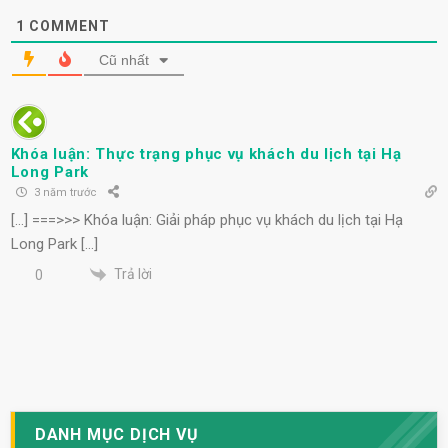
1
COMMENT
Cũ nhất
Khóa luận: Thực trạng phục vụ khách du lịch tại Hạ
Long Park
3 năm trước
[…] ===>>> Khóa luận: Giải pháp phục vụ khách du lịch tại Hạ
Long Park […]
Trả lời
0
DANH MỤC DỊCH VỤ