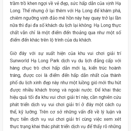
trầm trồ khen ngợi về vẻ đẹp, sức hấp dẫn của vịnh Hạ
Long. Thế nhưng ở lại thêm với Hạ Long để khám phá,
chiêm ngưỡng vịnh đảo mê hồn này hay quay trở lại lần
nữa thì đại đa số khách du lịch lại không. Hạ Long thực
chất vẫn chỉ là một điểm đến thoảng qua như một số
điểm đến khác trên lộ trình của du khách.
Giờ đây với sự xuất hiện của khu vui chơi giải trí
Sunworld Hạ Long Park dịch vụ du lịch đẳng cấp với
hàng chục trò chơi hấp dẫn mới lạ, kiến trúc hoành
tráng, được coi là điểm đến hấp dẫn nhất của thành
phố du lịch xinh đẹp này như một luồng gió mới thu hút
được nhiều khách trong và ngoài nước. Để khai thác
hiệu quả tối đa khu vui chơi giải trí này, cần nghiên cứu
phát triển dịch vụ vui chơi giải trí ở đây một cách cụ
thể, kỹ lưỡng. Trên cơ sở những vấn đề về lý luận và
thực tiễn dịch vụ vui chơi giải trí cùng việc xem xét
thực trạng khai thác phát triển dịch vụ để thấy rõ những