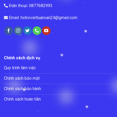
Điện thoại: 0877682993
Email: hotrovietluanvan24@gmail.com
Chính sách dịch vụ
Quy trình làm việc
Chính sách bảo mật
Chính sách bảo hành
Chính sách hoàn tiền