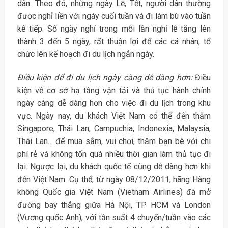
dân. Theo đó, những ngày Lễ, Tết, người dân thường
được nghỉ liền với ngày cuối tuần và đi làm bù vào tuần
kế tiếp. Số ngày nghỉ trong mỗi lần nghỉ lễ tăng lên
thành 3 đến 5 ngày, rất thuận lợi để các cá nhân, tổ
chức lên kế hoạch đi du lịch ngắn ngày.
Điều kiện để đi du lịch ngày càng dễ dàng hơn:
Điều
kiện về cơ sở hạ tầng vận tải và thủ tục hành chính
ngày càng dễ dàng hơn cho việc đi du lịch trong khu
vực. Ngày nay, du khách Việt Nam có thể đến thăm
Singapore, Thái Lan, Campuchia, Indonexia, Malaysia,
Thái Lan… để mua sắm, vui chơi, thăm bạn bè với chi
phí rẻ và không tốn quá nhiều thời gian làm thủ tục đi
lại. Ngược lại, du khách quốc tế cũng dễ dàng hơn khi
đến Việt Nam. Cụ thể, từ ngày 08/12/2011, hãng Hàng
không Quốc gia Việt Nam (Vietnam Airlines) đã mở
đường bay thẳng giữa Hà Nội, TP HCM và London
(Vương quốc Anh), với tần suất 4 chuyến/tuần vào các