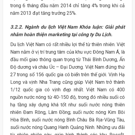
trong 6 tháng đầu năm 2014 chỉ tăng 4% trong khi cả
năm 2013 đạt tăng trưởng 25%.
3.2.2. Ngành du lịch Việt Nam Khóa luận: Giải phát
nhằm hoàn thiện marketing tại công ty Du Lịch.
Du lịch Việt Nam có rất nhiều lợi thế từ thiên nhiên. Việt
Nam nằm ở vị trí trung tâm của khu vực Đông Nam Á, là
đầu mối giao thông quan trọng từ Thái Bình Dương, Ấn
Độ dương và châu Úc – Đại Dương. Việt Nam đứng thứ
27 trong số 156 quốc gia có biển trên thế giới. Vịnh Hạ
Long và vịnh Nha Trang cũng giúp Việt Nam trở thành
1/12 quốc gia có vịnh đẹp nhất. Việt Nam có 400
nguồn nước nóng từ 40-150 độ, trong đó nhiều suối có
hạ tầng xây dựng khá tốt như suối nước nóng thiên
nhiên Đam Rông, Lâm Đồng; suối nước nóng Kim Bôi
Hòa Bình, suối nước nóng Bình Châu Bà Rịa-Vũng Tàu,
suối nước nóng Quang Hanh Quảng Ninh. Những ưu đãi
từ nhiên nhiên này, giúp hình thành các khu Resoft,