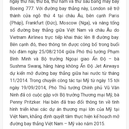
ngày thứ hai, thứ ba, thứ năm và thứ sáu bằng máy bay
Boeing 777. Với đường bay thẳng này, London sẽ trở
thành cửa ngõ thứ 4 tại châu Âu, bên cạnh Paris
(Pháp), Frankfurt (Đức), Moscow (Nga), và nâng tổng
số đường bay thẳng giữa Việt Nam và châu Âu do
Vietnam Airlines trực tiếp khai thác lên 8 đường bay.
Bên cạnh đó, theo thông tin được công bố trong buổi
hội đàm ngày 25/08/2104 giữa Phó thủ tướng Phạm
Bình Minh và Bộ trưởng Ngoại giao Ấn Độ – bà
Sushma Swaraj, hãng hàng không Ấn Độ Jet Airways
dự kiến mở đường bay thẳng giữa hai nước từ tháng
11/2014. Trong chuyến công tác tại Mỹ từ ngày 15 tới
ngày 19/09/2014, Phó Thủ tướng Chính phủ Vũ Văn
Ninh đã có cuộc gặp với Bộ trưởng Thương mại Mỹ, bà
Penny Pritzker. Hai bên đã trao đổi thông tin về tình
hình triển khai các dự án thương mại lớn của Mỹ tại
Việt Nam, khẳng định quyết tâm thực hiện kế hoạch mở
đường bay thẳng Việt Nam – Mỹ vào năm 2015.