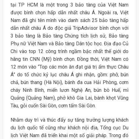
tại TP HCM là một trong 3 bảo tàng của Việt Nam
được bình chọn hấp dẫn nhất châu Á. Ngoài ra, Việt
Nam đã ghi tên mình vào danh sách 25 bảo tàng hấp
dẫn nhất châu Á do độc giả TripAdvisor bình chọn với
3 bảo tàng là Bảo tàng Chứng tích lịch sử, Bảo tàng
Phụ nữ Việt Nam và Bảo tàng Dân tộc học. Địa đạo Củ
Chi vào top 12 công trình ngầm bậc nhất thế giới do
hãng tin CNN (Mỹ) bình chọn. Đồng thời, Việt Nam có
12 món vào “Top các món ăn đạt giá trị ẩm thực Châu
Á” do tổ chức kỷ lục châu Á ghi nhận, gồm: phở, bún
chả, bún thang (Hà Nội), bánh đa cua Hải Phòng, cơm
cháy Ninh Bình, miến lươn Nghệ An, bún bò Huế, mì
Quảng (Quảng Nam), phở khô Gia Lai, bánh khọt Vũng
Tàu, gỏi cuốn Sài Gòn, cơm tấm Sài Gòn.
Nhằm duy trì và thúc đẩy sự tăng trưởng lượng khách
du lịch quốc tế cũng như khách nội địa, Tổng cục Du
lịch Việt Nam đã triển khai một số giải pháp. Trong đó