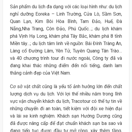
Sản phẩm du lịch đa dạng với các loại hình như: du lịch
nghỉ dưỡng Eoreka – Linh Trường, Cửa Lò, Sầm Sơn,
Quan Lạn, Kim Bôi Hòa Bình, Tam Đảo, Huế, Đà
Nẵng,Nha Trang, Côn Đảo, Phú Quốc…; du lịch khám
phá Vịnh Hạ Long, khám phá Tây Bắc, khám phá 8 tỉnh
Miền tây…; du lịch tâm linh về nguồn: Bái Đính Tràng An,
Làng cổ Đường Lâm, Yên Tử, Tuyên Quang Tân Trào…
và 40 chương trình tour đi nước ngoài, Công ty đã và
đang khai thác những điểm đến nổi tiếng, danh lam
thắng cảnh đẹp của Việt Nam.
Cơ sở vật chất cũng là yếu tố ảnh hưởng lớn đến chất
lượng dịch vụ du lịch. Với lợi thế nhiều năm trong lĩnh
vực vận chuyển khách du lịch, Tracotour có thể tự tin về
những chuyến đi an toàn, tiết kiệm với đội xe hiện đại
và lái xe kinh nghiệm. Khách sạn Hướng Dương cũng
đã được nâng cấp để đạt chuẩn khách sạn ba sao và
đang tiếp tục được đầu tư mở rộng, xây thêm tầng,