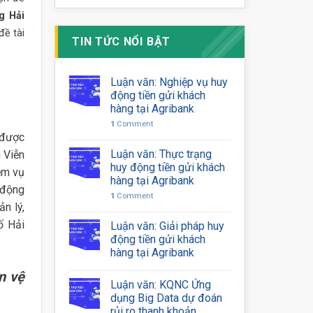
g Hải
đề tài
TIN TỨC NỔI BẬT
Luận văn: Nghiệp vụ huy
động tiền gửi khách
hàng tại Agribank
1
Comment
 được
Luận văn: Thực trạng
 Viễn
huy động tiền gửi khách
ệm vụ
hàng tại Agribank
 động
1
Comment
n lý,
ố Hải
Luận văn: Giải pháp huy
động tiền gửi khách
hàng tại Agribank
n vệ
Luận văn: KQNC Ứng
dụng Big Data dự đoán
rủi ro thanh khoản