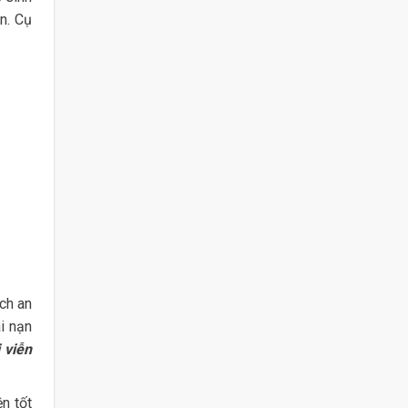
n. Cụ
ch an
i nạn
 viễn
n tốt