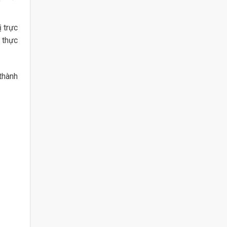
ị trực
 thực
thành