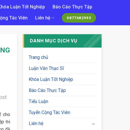
Khóa Luận Tốt Nghiệp
Báo Cáo Thực Tập
ộng Tác Viên
Liên hệ
0877682993
DANH MỤC DỊCH VỤ
ÔNG
Trang chủ
Luận Văn Thạc Sĩ
Khóa Luận Tốt Nghiệp
Báo Cáo Thực Tập
ost
Tiểu Luận
Tuyển Cộng Tác Viên
2 cho
ệp
thì
Liên hệ
họn đề