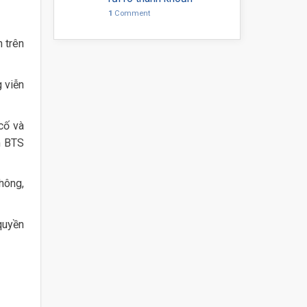
1
Comment
n trên
g viễn
cố và
m BTS
thông,
quyền