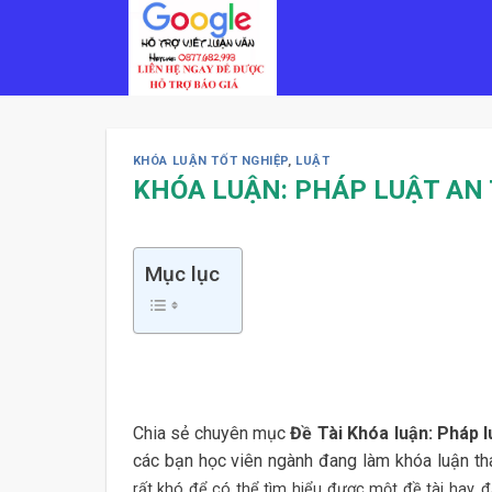
Skip
to
content
KHÓA LUẬN TỐT NGHIỆP
,
LUẬT
KHÓA LUẬN: PHÁP LUẬT AN 
Mục lục
Chia sẻ chuyên mục
Đề Tài Khóa luận: Pháp l
các bạn học viên ngành đang làm khóa luận th
rất khó để có thể tìm hiểu được một đề tài hay, 