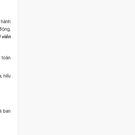
 hành
động,
 viễn
 toàn
a, nếu
à ban