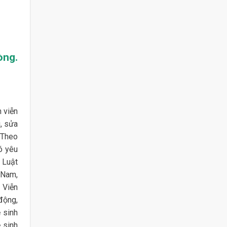
òng.
 viễn
, sửa
 Theo
ó yêu
 Luật
 Nam,
 Viễn
động,
 sinh
 sinh