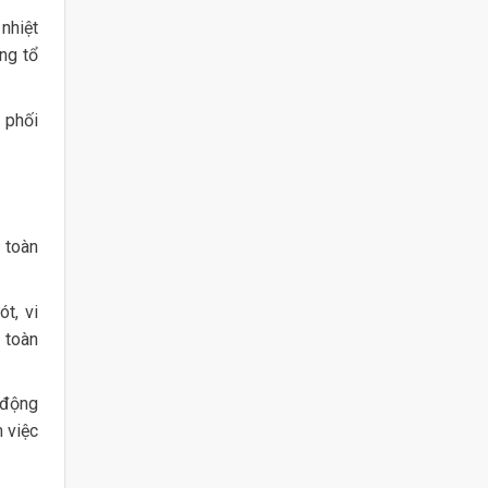
 nhiệt
ng tổ
 phối
 toàn
t, vi
 toàn
 động
 việc