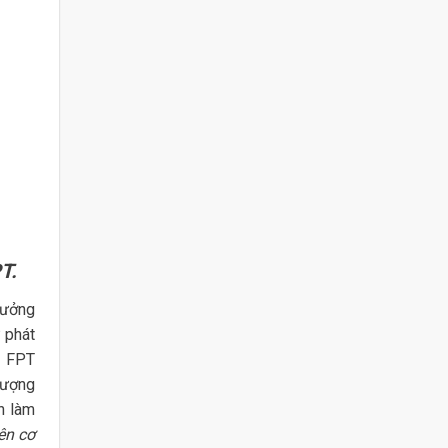
T.
hưởng
 phát
. FPT
lượng
n làm
ên cơ