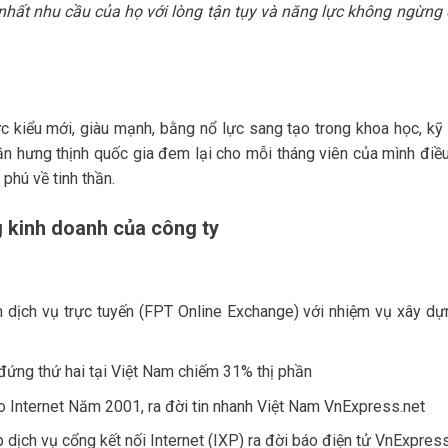
 nhất nhu cầu của họ với lòng tận tụy và năng lực không ngừng
kiểu mới, giàu mạnh, bằng nổ lực sang tạo trong khoa học, kỹ 
ần hưng thịnh quốc gia đem lại cho mỗi tháng viên của mình điều
 phú về tinh thần.
ng kinh doanh của công ty
m dịch vụ trực tuyến (FPT Online Exchange) với nhiệm vụ xây dự
đứng thứ hai tại Việt Nam chiếm 31% thị phần
o Internet Năm 2001, ra đời tin nhanh Việt Nam VnExpress.net
 dịch vụ cổng kết nối Internet (IXP) ra đời báo điện tử VnExpress