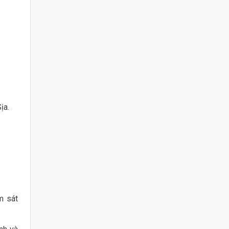
ịa.
m sát