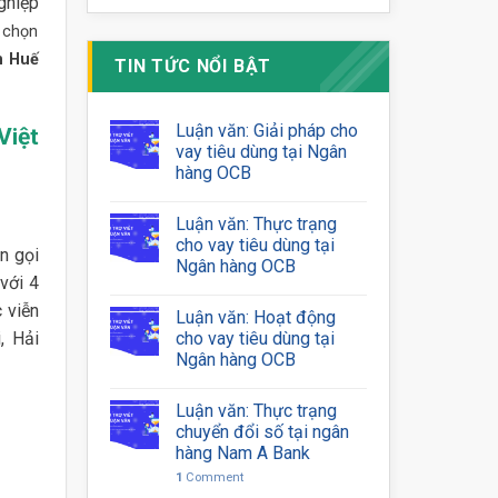
ghiệp
a chọn
m Huế
TIN TỨC NỔI BẬT
Luận văn: Giải pháp cho
Việt
vay tiêu dùng tại Ngân
hàng OCB
Luận văn: Thực trạng
cho vay tiêu dùng tại
n gọi
Ngân hàng OCB
với 4
 viễn
Luận văn: Hoạt động
, Hải
cho vay tiêu dùng tại
Ngân hàng OCB
Luận văn: Thực trạng
chuyển đổi số tại ngân
hàng Nam A Bank
1
Comment