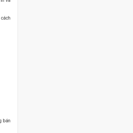
nh và
 cách
g bán