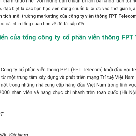
 tham khảo nhé. Với những bạn chuẩn bị làm bài khóa luận tốt n
y, đặc biệt là các bạn học viên đang chuẩn bị bước vào thời gian lự
n tích môi trường marketing của công ty viễn thông FPT Teleco
ó cái nhìn tổng quan hơn về đề tài sắp đến.
riển của tổng công ty cổ phần viễn thông FPT 
Công ty cổ phần viễn thông PPT (FPT Telecom) khởi đầu với tê
 từ một trung tâm xây dựng và phát triễn mạng Trí tuệ Việt Nam 
 một trong những nhà cung cấp hàng đầu Việt Nam trong lĩnh vực
2000 nhân viên và hàng chục chi nhánh trên toàn quốc (Hà Nội
PT
Nội, Việt Nam