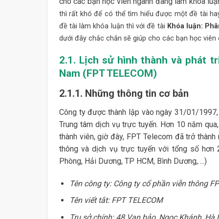
cho các bạn học viên ngành đang làm khóa luận
thì rất khó để có thể tìm hiểu được một đề tài ha
đề tài làm khóa luận thì với đề tài
Khóa luận: Phâ
dưới đây chắc chắn sẽ giúp cho các bạn học viên c
2.1. Lịch sử hình thành và phát t
Nam (FPT TELECOM)
2.1.1. Những thông tin cơ bản
Công ty được thành lập vào ngày 31/01/1997, 
Trung tâm dịch vụ trực tuyến. Hơn 10 năm qua,
thành viên, giờ đây, FPT Telecom đã trở thành
thông và dịch vụ trực tuyến với tổng số hơn 
Phòng, Hải Dương, TP HCM, Bình Dương,….)
Tên công ty: Công ty cổ phần viễn thông F
Tên viết tắt: FPT TELECOM
Trụ sở chính: 48 Vạn bảo, Ngọc Khánh, Hà 