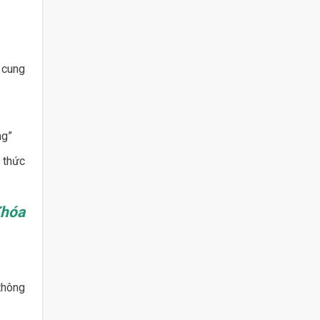
 cung
ng”
 thức
hóa
thông