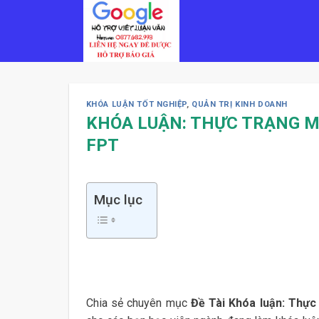
Skip
to
content
KHÓA LUẬN TỐT NGHIỆP
,
QUẢN TRỊ KINH DOANH
KHÓA LUẬN: THỰC TRẠNG M
FPT
Mục lục
Chia sẻ chuyên mục
Đề Tài Khóa luận: Thực