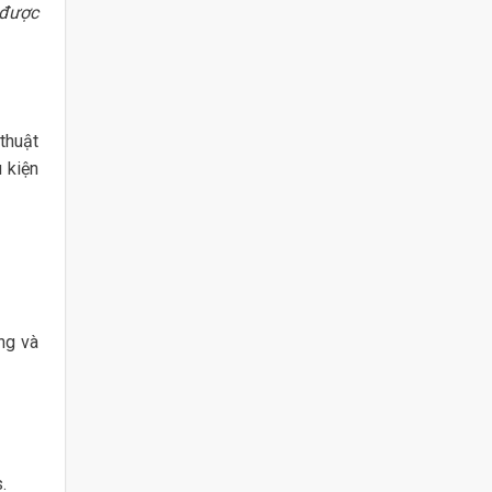
 được
thuật
 kiện
ng và
.