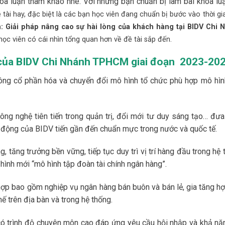
a luận tham khảo nhé. Với những bạn chuẩn bị làm bài khóa luậ
tài hay, đặc biệt là các bạn học viên đang chuẩn bị bước vào thời gi
: Giải pháp nâng cao sự hài lòng của khách hàng tại BIDV Chi 
ọc viên có cái nhìn tổng quan hơn về đề tài sắp đến.
ụ của BIDV Chi Nhánh TPHCM giai đoạn
2023-20
ông cổ phần hóa và chuyển đổi mô hình tổ chức phù hợp mô hìn
ng nghệ tiên tiến trong quản trị, đổi mới tư duy sáng tạo… đưa
 động của BIDV tiến gần đến chuẩn mực trong nước và quốc tế.
 tăng trưởng bền vững, tiếp tục duy trì vị trí hàng đầu trong hệ
hình mới “mô hình tập đoàn tài chính ngân hàng”.
 hợp bao gồm nghiệp vụ ngân hàng bán buôn và bán lẻ, gia tăng hợ
ế trên địa bàn và trong hệ thống.
 có trình độ chuyên môn cao đáp ứng yêu cầu hội nhập và khả nă