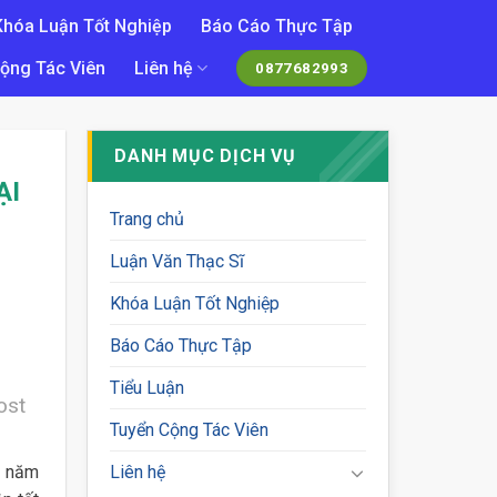
Khóa Luận Tốt Nghiệp
Báo Cáo Thực Tập
ộng Tác Viên
Liên hệ
0877682993
DANH MỤC DỊCH VỤ
ẠI
Trang chủ
Luận Văn Thạc Sĩ
Khóa Luận Tốt Nghiệp
Báo Cáo Thực Tập
Tiểu Luận
ost
Tuyển Cộng Tác Viên
t năm
Liên hệ