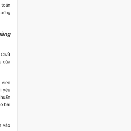
 toán
thường
hàng
 Chất
ụ của
 viên
i yêu
 huấn
ạo bài
n vào