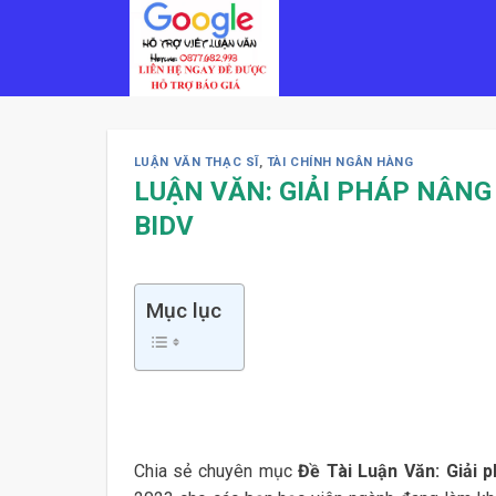
Skip
to
content
LUẬN VĂN THẠC SĨ
,
TÀI CHÍNH NGÂN HÀNG
LUẬN VĂN: GIẢI PHÁP NÂNG
BIDV
Mục lục
Chia sẻ chuyên mục
Đề Tài Luận Văn: Giải 