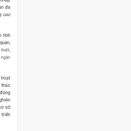
ần đa
g cao
 tính
quán,
thiết,
i ngân
 hoạt
 thảo
 động
ghiên
cơ sở
 triển