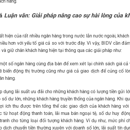
ách hàng.
iá
Luận văn: Giải pháp nâng cao sự hài lòng của k
uất hiện của rất nhiều ngân hàng trong nước lẫn nước ngoài, khách
iều hơn với yếu tố giá cả so với trước đây. Vì vậy, BIDV cần đả
i và giữ chân khách hàng hiện tại thông qua các giải pháp như:
 một số ngân hàng cùng địa bàn để xem xét lại chính sách giá cả 
ề biến động thị trường cũng như giá cả giao dịch để củng cố lòn
ân hàng.
áp dụng lãi suất ưu đãi cho những khách hàng có lượng tiền gửi l
 số dư lớn, những khách hàng truyền thống của ngân hàng. Khi qu
lợi ích thu được trên tổng thể các giao dịch của khách hàng với
ợc từ hoạt động thanh toán, lãi mua bán ngoại tệ, số dư huy độn
tranh cho từng loại đối tượng khách hàng. Ví dụ như, mức phí c
o dịch chuyển tiền thường xuyên với doanh số lớn; lãi suất tín dụ