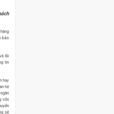
hách
 hàng
m bảo
và lãi
g tin
ớn hay
an hệ
 ngân
g vốn
huyển
ng sẽ