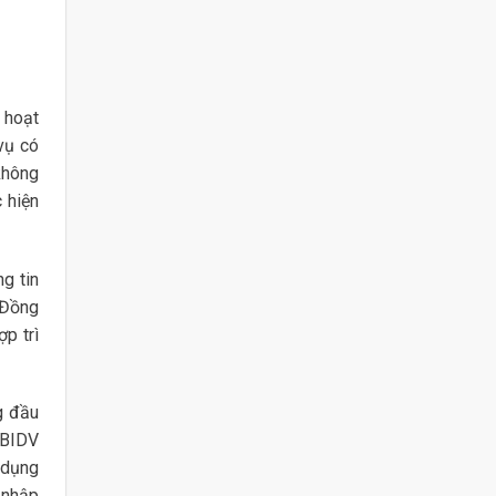
 hoạt
vụ có
không
 hiện
g tin
 Đồng
p trì
ng đầu
 BIDV
 dụng
 nhập