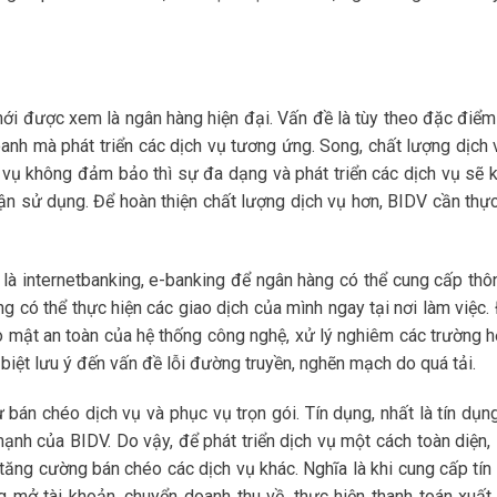
ới được xem là ngân hàng hiện đại. Vấn đề là tùy theo đặc điểm
anh mà phát triển các dịch vụ tương ứng. Song, chất lượng dịch 
ch vụ không đảm bảo thì sự đa dạng và phát triển các dịch vụ sẽ 
n sử dụng. Để hoàn thiện chất lượng dịch vụ hơn, BIDV cần thực
là internetbanking, e-banking để ngân hàng có thể cung cấp thôn
 có thể thực hiện các giao dịch của mình ngay tại nơi làm việc.
o mật an toàn của hệ thống công nghệ, xử lý nghiêm các trường hợ
biệt lưu ý đến vấn đề lỗi đường truyền, nghẽn mạch do quá tải.
ư bán chéo dịch vụ và phục vụ trọn gói. Tín dụng, nhất là tín dụ
ạnh của BIDV. Do vậy, để phát triển dịch vụ một cách toàn diện,
, tăng cường bán chéo các dịch vụ khác. Nghĩa là khi cung cấp tín
 mở tài khoản, chuyển doanh thu về, thực hiện thanh toán xuất