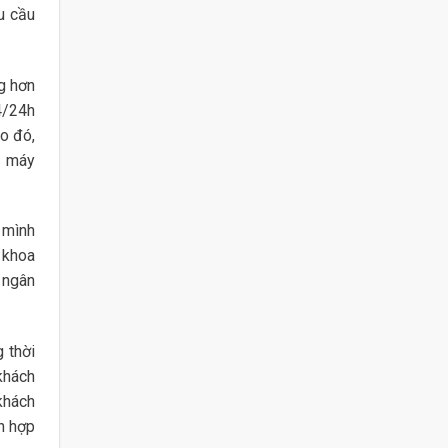
u cầu
g hơn
4/24h
o đó,
a máy
 mình
 khoa
 ngân
 thời
khách
khách
h hợp