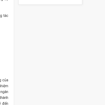
g tác
g của
nhiệm
 ngân
thành
ý đến