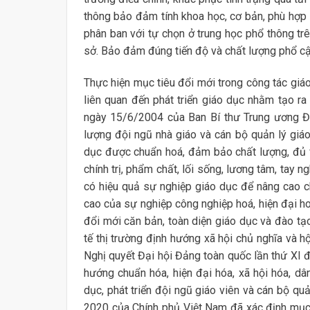
thông bảo đảm tính khoa học, cơ bản, phù hợp t
phân ban với tự chọn ở trung học phổ thông tr
sở. Bảo đảm đúng tiến độ và chất lượng phổ cậ
Thực hiện mục tiêu đổi mới trong công tác giá
liên quan đến phát triển giáo dục nhằm tạo ra
ngày 15/6/2004 của Ban Bí thư Trung ương Đa
lượng đội ngũ nhà giáo và cán bộ quản lý giáo
dục được chuẩn hoá, đảm bảo chất lượng, đủ v
chính trị, phẩm chất, lối sống, lương tâm, tay n
có hiệu quả sự nghiệp giáo dục để nâng cao c
cao của sự nghiệp công nghiệp hoá, hiện đại 
đổi mới căn bản, toàn diện giáo dục và đào tạo
tế thị trường định hướng xã hội chủ nghĩa và 
Nghị quyết Đại hội Đảng toàn quốc lần thứ XI đ
hướng chuẩn hóa, hiện đại hóa, xã hội hóa, dâ
dục, phát triển đội ngũ giáo viên và cán bộ quả
2020 của Chính phủ Việt Nam đã xác định mục 