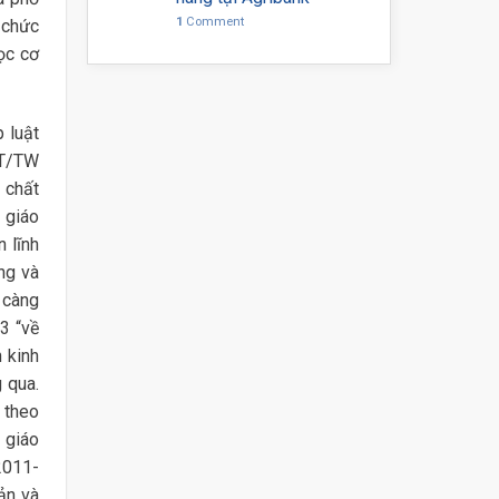
1
Comment
 chức
ọc cơ
 luật
CT/TW
 chất
 giáo
 lĩnh
ớng và
 càng
3 “về
 kinh
 qua.
 theo
 giáo
 2011-
ản và