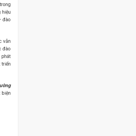
trong
 hiệu
– đào
c vẫn
c đào
 phát
 triển
hường
 biện