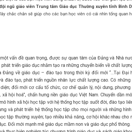
 đội ngũ giáo viên Trung tâm Giáo dục Thường xuyên tỉnh Bình 
đây chắc chắn sẽ giúp cho các bạn học viên có cái nhìn tổng quan 
là một vấn đề quan trọng, được sự quan tâm của Đảng và Nhà nư
n phát triển giáo dục nhằm tạo ra những chuyển biến về chất lượn
Đảng về giáo dục – đào tạo trong thời kỳ đổi mới “…Tại Đại h
và đào tạo, phát triển nguồn nhân lực chất lượng cao. Có những
diện; đổi mới cơ cấu tổ chức, cơ chế quản lý, nội dung, phương
á, xã hội hoá”, chấn hưng nền giáo dục Việt Nam. Chuyển dần mô
ô hình xã hội học tập với hệ thống học tập suốt đời, đào tạo liên
ựng và phát triển hệ thống học tập cho mọi người và những hình
học tập thường xuyên; tạo nhiều khả năng, cơ hội khác nhau cho 
dục. Đổi mới mạnh mẽ giáo dục mầm non và giáo dục phổ thông.
i và thực hiện nghiêm túc chương trình giáo dục và sách giáo kho