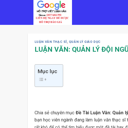
Skip
to
content
LUẬN VĂN THẠC SĨ
,
QUẢN LÝ GIÁO DỤC
LUẬN VĂN: QUẢN LÝ ĐỘI NG
Mục lục
Chia sẻ chuyên mục
Đề Tài Luận Văn: Quản l
bạn học viên ngành đang làm luận văn thạc sĩ 
rất khó để có thể tìm hiểu được một đề tài hay, 