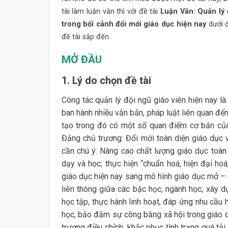
tài làm luận văn thì với đề tài
Luận Văn: Quản lý
trong bối cảnh đổi mới giáo dục hiện nay
dưới 
đề tài sắp đến.
MỞ ĐẦU
1. Lý do chọn đề tài
Công tác quản lý đội ngũ giáo viên hiện nay 
ban hành nhiều văn bản, pháp luật liên quan đế
tạo trong đó có một số quan điểm cơ bản của 
Đảng chủ trương: Đổi mới toàn diện giáo dục 
cần chú ý: Nâng cao chất lượng giáo dục toàn 
dạy và học; thực hiện “chuẩn hoá, hiện đại ho
giáo dục hiện nay sang mô hình giáo dục mở – m
liên thông giữa các bậc học, ngành học; xây d
học tập, thực hành linh hoạt, đáp ứng nhu cầu 
học, bảo đảm sự công bằng xã hội trong giáo 
trương điều chỉnh, khắc phục tình trạng quá tả