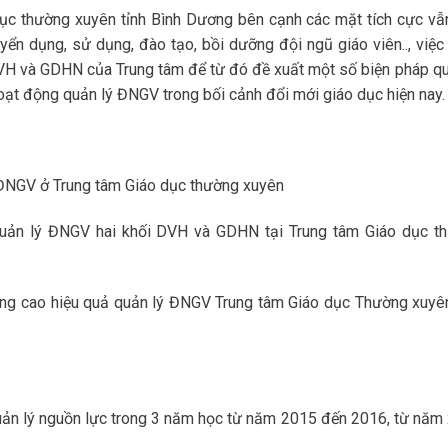
 dục thường xuyên tỉnh Bình Dương bên cạnh các mặt tích cực vẫ
uyển dụng, sử dụng, đào tạo, bồi dưỡng đội ngũ giáo viên.., việc
DVH và GDHN của Trung tâm để từ đó đề xuất một số biện pháp qu
hoạt động quản lý ĐNGV trong bối cảnh đổi mới giáo dục hiện nay.
ý ĐNGV ở Trung tâm Giáo dục thường xuyên
g quản lý ĐNGV hai khối DVH và GDHN tại Trung tâm Giáo dục t
âng cao hiệu quả quản lý ĐNGV Trung tâm Giáo dục Thường xuyên
uản lý nguồn lực trong 3 năm học từ năm 2015 đến 2016, từ năm