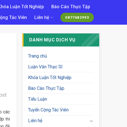
Khóa Luận Tốt Nghiệp
Báo Cáo Thực Tập
ộng Tác Viên
Liên hệ
0877682993
DANH MỤC DỊCH VỤ
Trang chủ
Luận Văn Thạc Sĩ
Khóa Luận Tốt Nghiệp
Báo Cáo Thực Tập
ost
Tiểu Luận
Tuyển Cộng Tác Viên
o các
ệp
thì
Liên hệ
họn đề