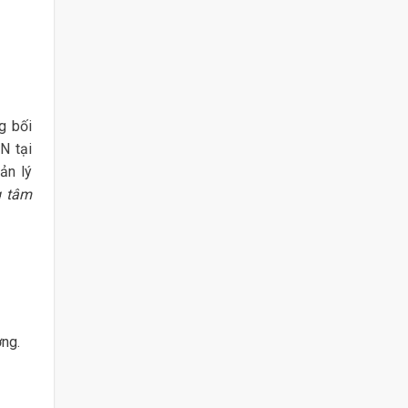
g bối
N tại
ản lý
g tâm
ơng.