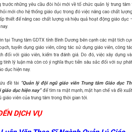
 trước những yêu cầu đòi hỏi mới về tổ chức quản lý trung tâm 
 hỏi mới cho hệ thống giáo dục trong đó việc nâng cao chất lượng
cấp thiết để nâng cao chất lượng và hiệu quả hoạt động giáo dục 
nay.
iên tại Trung tâm GDTX tỉnh Bình Dương bên cạnh các mặt tích cự
oạch, tuyển dụng giáo viên, công tác sử dụng giáo viên, công tá
h đối với giáo viên, kiểm tra đánh giá. Do đó, việc xây dựng và
 tính lý luận mà còn có ý nghĩa thực tiễn sâu sắc đối với sự phát
o dục hiện nay.
cứu đề tài
“Quản lý đội ngũ giáo
viên Trung tâm Giáo dục T
 giáo dục hiện nay”
để tìm ra mặt mạnh, mặt hạn chế và đề xuất
giáo viên của trung tâm trong thời gian tới.
ĐẾN DỊCH VỤ