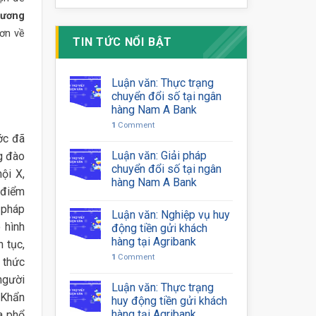
Dương
hơn về
TIN TỨC NỔI BẬT
Luận văn: Thực trạng
chuyển đổi số tại ngân
hàng Nam A Bank
1
Comment
ớc đã
Luận văn: Giải pháp
g đào
chuyển đổi số tại ngân
ội X,
hàng Nam A Bank
 điểm
 pháp
Luận văn: Nghiệp vụ huy
 hình
động tiền gửi khách
hàng tại Agribank
 tục,
1
Comment
 thức
người
Luận văn: Thực trạng
 Khẩn
huy động tiền gửi khách
hàng tại Agribank
a phổ