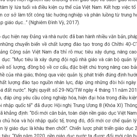
âm lý lứa tuổi và điều kiện cụ thể của Việt Nam. Kết hợp việc tổ
ên cơ sở làm tốt công tác hướng nghiệp và phân luồng từ trung h
p giáo dục…” (Nghiêm Đình Vỳ, 2017).
o dục hiện nay Đảng và nhà nước đã ban hành nhiều văn bản, pháp
 những chuyển biến về chất lượng đào tạo trong đó Chỉthi 40̣-
̉ng Cộng sản Việt Nam đa ̃chỉ rõ muc̣ tiêu xây dựng, nâng cao
 dục: “Mục tiêu là xây dựng đội ngũ nhà giáo và cán bộ quản lý
ề số lượng, đồng bộ về cơ cấu, đặc biệt chú trọng nâng cao bản
ghề của nhà giáo; thông qua việc quản lý, phát triển đúng định hư
hất lượng đào tạo nguồn nhân lực, đáp ứng những đòi hỏi ngày
hoá đất nước”. Nghị quyết số 29-NQ/TW ngày 4 tháng 11 năm 201
, đáp ứng yêu cầu công nghiệp hóa, hiện đại hóa trong điều kiện
hội nhập quốc tế” đã được Hội nghị Trung Ương 8 (Khóa XI) Thông
ã khẳng định: “Đổi mới căn bản, toàn diện nền giáo dục Việt Nam
n chủ hóa và hội nhập quốc tế, trong đó, đổi mới cơ chế quản lý
n lý giáo dục là khâu then chốt”. Chiến lược phát triển giáo dục
tiêu: “Đến năm 2020, nền giáo dục nước ta được đổi mới căn b