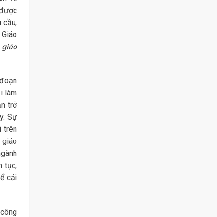
 được
 cầu,
 Giáo
 giáo
 đoạn
i làm
n trở
y. Sự
i trên
 giáo
ngành
 tục,
ể cải
 công