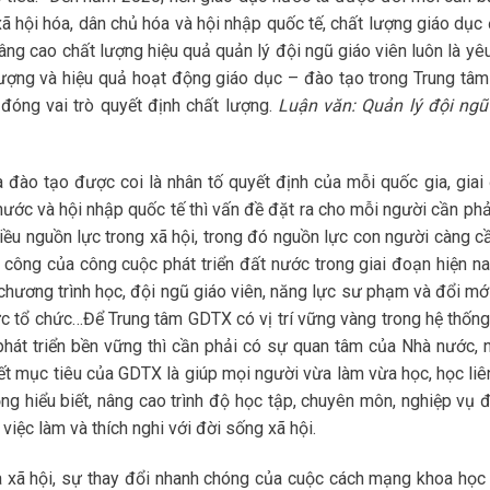
xã hội hóa, dân chủ hóa và hội nhập quốc tế, chất lượng giáo dục
âng cao chất lượng hiệu quả quản lý đội ngũ giáo viên luôn là yêu
 lượng và hiệu quả hoạt động giáo dục – đào tạo trong Trung tâm
đóng vai trò quyết định chất lượng.
Luận văn: Quản lý đội ngũ
à đào tạo được coi là nhân tố quyết định của mỗi quốc gia, giai
ước và hội nhập quốc tế thì vấn đề đặt ra cho mỗi người cần phả
iều nguồn lực trong xã hội, trong đó nguồn lực con người càng cầ
 công của công cuộc phát triển đất nước trong giai đoạn hiện na
 chương trình học, đội ngũ giáo viên, năng lực sư phạm và đổi mớ
ức tổ chức…Để Trung tâm GDTX có vị trí vững vàng trong hệ thống
át triển bền vững thì cần phải có sự quan tâm của Nhà nước, 
t mục tiêu của GDTX là giúp mọi người vừa làm vừa học, học liên
g hiểu biết, nâng cao trình độ học tập, chuyên môn, nghiệp vụ đ
 việc làm và thích nghi với đời sống xã hội.
 xã hội, sự thay đổi nhanh chóng của cuộc cách mạng khoa học