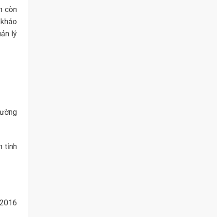
n còn
 khảo
ản lý
hường
 tỉnh
 2016