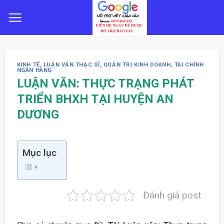
Skip
to
content
KINH TẾ
,
LUẬN VĂN THẠC SĨ
,
QUẢN TRỊ KINH DOANH
,
TÀI CHÍNH
NGÂN HÀNG
LUẬN VĂN: THỰC TRẠNG PHÁT
TRIỂN BHXH TẠI HUYỆN AN
DƯƠNG
Mục lục
Đánh giá post