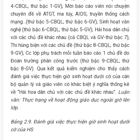
4-CBQL; thứ bậc 1-GV); Mời báo cáo viên nói chuyện
chuyên đề về ATGT, ma túy, AIDS, truyền thống cách
mạng…(thứ bậc 5-CBQL; thứ bậc 6-GV); Sinh hoạt văn
nghệ (thứ bậc 6-CBQL; thứ bậc 5-GV); Hái hoa dân chủ
với các chủ đề khác nhau (cả CBQL và GV-thứ bậc 7);
Thi hùng biện với các chủ đề (thứ bậc 8-CBQL; thứ bậc
9-GV); Cc lớp phụ trách mỗi tuần báo cáo 1 chủ đề do
Đoàn trường phân công trước (thứ bậc 9-CBQL; thứ
bậc 8-GV). Qua kết quả kiểm nghiệm cho thấy cách
đánh giá việc thực hiện giờ sinh hoạt dưới cờ của cán
bộ quản lý và giáo viên có khác biệt ý nghĩa thống kê
về “Hái hoa dân chủ với các chủ đề khác nhau”.
Luận
văn: Thực trạng về hoạt động giáo dục ngoài giờ lên
lớp.
Bảng 2.9. Đánh giá việc thực hiện giờ sinh hoạt dưới
cờ của HS