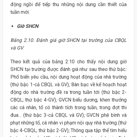
động ngồi để tiếp thu những nội dung cần thiết của
tuần mới.
Giờ SHCN
Bảng 2.10. Đánh giá giờ SHCN tại trường của CBQL
và GV
Theo kết quả của bảng 2.10 cho thấy nội dung giờ
SHCN tại trường được đánh giá như sau theo thứ bậc
:
Phổ biến yêu cầu, nội dung hoạt động của nhà trường
(thứ bậc 1-cả CBQL và GV)
;
Bàn bạc về kế hoạch hoạt
động do nhà trường đề ra trong tuần tới (thứ bậc 2-
CBQL; thứ bậc 4-GV)
;
GVCN biểu dương, khen thưởng
các cá nhân, tổ có thành tích trong tuần, trong đợt thi
đua… (thứ bậc 3-cả CBQL và GV)
;
GVCN phê bình và
phạt những tổ, cá nhân vi phạm nội quy nhà trường (thứ
bậc 4-CBQL; thứ bậc 2-GV)
;
Thông qua tập thể tìm hiểu