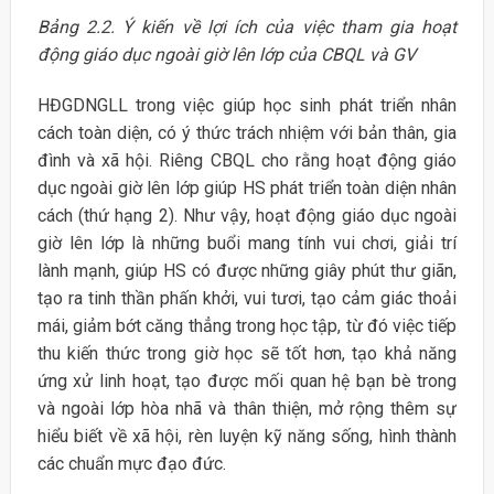
Bảng 2.2. Ý kiến về lợi ích của việc tham gia hoạt
động giáo dục ngoài giờ lên lớp của CBQL và GV
HĐGDNGLL trong việc giúp học sinh phát triển nhân
cách toàn diện, có ý thức trách nhiệm với bản thân, gia
đình và xã hội. Riêng CBQL cho rằng hoạt động giáo
dục ngoài giờ lên lớp giúp HS phát triển toàn diện nhân
cách (thứ hạng 2). Như vậy, hoạt động giáo dục ngoài
giờ lên lớp là những buổi mang tính vui chơi, giải trí
lành mạnh, giúp HS có được những giây phút thư giãn,
tạo ra tinh thần phấn khởi, vui tươi, tạo cảm giác thoải
mái, giảm bớt căng thẳng trong học tập, từ đó việc tiếp
thu kiến thức trong giờ học sẽ tốt hơn, tạo khả năng
ứng xử linh hoạt, tạo được mối quan hệ bạn bè trong
và ngoài lớp hòa nhã và thân thiện, mở rộng thêm sự
hiểu biết về xã hội, rèn luyện kỹ năng sống, hình thành
các chuẩn mực đạo đức.