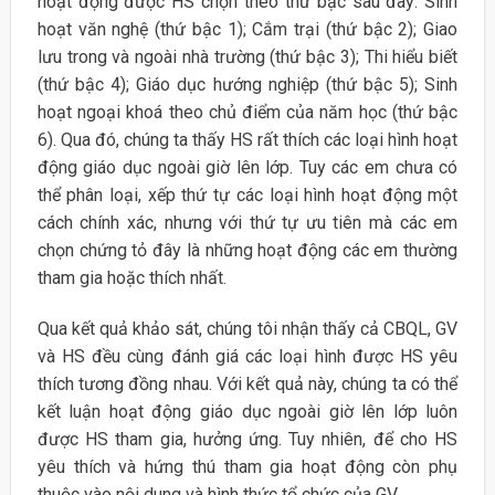
hoạt động được HS chọn theo thứ bậc sau đây: Sinh
hoạt văn nghệ (thứ bậc 1); Cắm trại (thứ bậc 2); Giao
lưu trong và ngoài nhà trường (thứ bậc 3); Thi hiểu biết
(thứ bậc 4); Giáo dục hướng nghiệp (thứ bậc 5); Sinh
hoạt ngoại khoá theo chủ điểm của năm học (thứ bậc
6). Qua đó, chúng ta thấy HS rất thích các loại hình hoạt
động giáo dục ngoài giờ lên lớp. Tuy các em chưa có
thể phân loại, xếp thứ tự các loại hình hoạt động một
cách chính xác, nhưng với thứ tự ưu tiên mà các em
chọn chứng tỏ đây là những hoạt động các em thường
tham gia hoặc thích nhất.
Qua kết quả khảo sát, chúng tôi nhận thấy cả CBQL, GV
và HS đều cùng đánh giá các loại hình được HS yêu
thích tương đồng nhau. Với kết quả này, chúng ta có thể
kết luận hoạt động giáo dục ngoài giờ lên lớp luôn
được HS tham gia, hưởng ứng. Tuy nhiên, để cho HS
yêu thích và hứng thú tham gia hoạt động còn phụ
thuộc vào nội dung và hình thức tổ chức của GV.