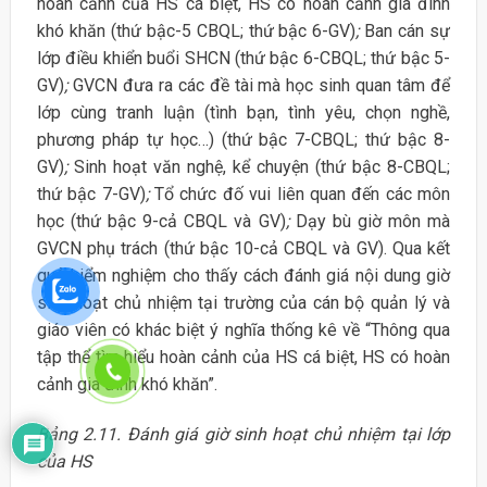
hoàn cảnh của HS cá biệt, HS có hoàn cảnh gia đình
khó khăn (thứ bậc-5 CBQL; thứ bậc 6-GV)
;
Ban cán sự
lớp điều khiển buổi SHCN (thứ bậc 6-CBQL; thứ bậc 5-
GV)
;
GVCN đưa ra các đề tài mà học sinh quan tâm để
lớp cùng tranh luận (tình bạn, tình yêu, chọn nghề,
phương pháp tự học…) (thứ bậc 7-CBQL; thứ bậc 8-
GV)
;
Sinh hoạt văn nghệ, kể chuyện (thứ bậc 8-CBQL;
thứ bậc 7-GV)
;
Tổ chức đố vui liên quan đến các môn
học (thứ bậc 9-cả CBQL và GV)
;
Dạy bù giờ môn mà
GVCN phụ trách (thứ bậc 10-cả CBQL và GV). Qua kết
quả kiểm nghiệm cho thấy cách đánh giá nội dung giờ
sinh hoạt chủ nhiệm tại trường của cán bộ quản lý và
giáo viên có khác biệt ý nghĩa thống kê về “Thông qua
tập thể tìm hiểu hoàn cảnh của HS cá biệt, HS có hoàn
cảnh gia đình khó khăn”.
Bảng 2.11. Đánh giá giờ sinh hoạt chủ nhiệm tại lớp
của HS