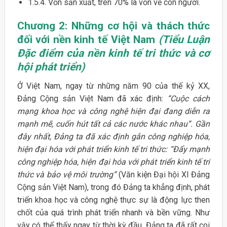
1.5.4. Vốn sản xuất, trên 70% là vốn về con người.
Chương 2: Những cơ hội và thách thức
đối với nền kinh tế Việt Nam
(Tiểu Luận
Đặc điểm của nền kinh tế tri thức và cơ
hội phát triển)
Ở Việt Nam, ngay từ những năm 90 của thế kỷ XX,
Đảng Cộng sản Việt Nam đã xác định:
“Cuộc cách
mạng khoa học và công nghệ hiện đại đang diễn ra
mạnh mẽ, cuốn hút tất cả các nước khác nhau”. Gần
đây nhất, Đảng ta đã xác định gắn công nghiệp hóa,
hiện đại hóa với phát triển kinh tế tri thức: “Đẩy mạnh
công nghiệp hóa, hiện đại hóa với phát triển kinh tế tri
thức và bảo vệ môi trường”
(Văn kiện Đại hội XI Đảng
Cộng sản Việt Nam), trong đó Đảng ta khẳng định, phát
triển khoa học và công nghệ thực sự là động lực then
chốt của quá trình phát triển nhanh và bền vững. Như
vậy có thể thấy ngay từ thời kỳ đầu, Đảng ta đã rất coi