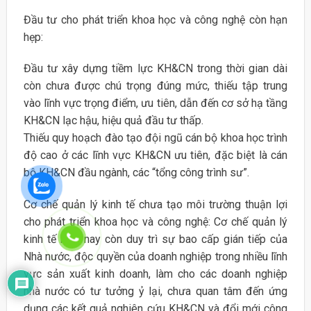
Đầu tư cho phát triển khoa học và công nghệ còn hạn
hẹp:
Đầu tư xây dựng tiềm lực KH&CN trong thời gian dài
còn chưa được chú trọng đúng mức, thiếu tập trung
vào lĩnh vực trọng điểm, ưu tiên, dẫn đến cơ sở hạ tầng
KH&CN lạc hậu, hiệu quả đầu tư thấp.
Thiếu quy hoạch đào tạo đội ngũ cán bộ khoa học trình
độ cao ở các lĩnh vực KH&CN ưu tiên, đặc biệt là cán
bộ KH&CN đầu ngành, các “tổng công trình sư”.
Cơ chế quản lý kinh tế chưa tạo môi trường thuận lợi
cho phát triển khoa học và công nghệ: Cơ chế quản lý
kinh tế hiện nay còn duy trì sự bao cấp gián tiếp của
Nhà nước, độc quyền của doanh nghiệp trong nhiều lĩnh
vực sản xuất kinh doanh, làm cho các doanh nghiệp
nhà nước có tư tưởng ỷ lại, chưa quan tâm đến ứng
dụng các kết quả nghiên cứu KH&CN và đổi mới công