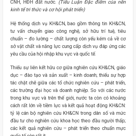
CNH, HĐH đất nước.
(Tiểu Luận Đặc điểm của nền
kinh tế tri thức và cơ hội phát triển)
Hệ thống dịch vụ KH&CN, bao gồm thông tin KH&CN,
tư vấn chuyển giao công nghệ, sở hữu trí tuệ, tiêu
chuẩn – đo lường – chất lượng còn yếu kém cả về cơ
sở vật chất và năng lực cung cấp dịch vụ đáp ứng các
yêu cầu của hội nhập khu vực và quốc tế.
Thiếu sự liên kết hữu cơ giữa nghiên cứu KH&CN, giáo
dục – đào tạo và sản xuất – kinh doanh; thiếu sự hợp
tác chặt chẽ giữa các tổ chức nghiên cứu – phát triển,
các trường đại học và doanh nghiệp. So với các nước
trong khu vực và trên thế giới, nước ta còn có khoảng
cách rất lớn về tiềm lực và kết quả hoạt động KH&CN:
tỷ lệ cán bộ nghiên cứu KH&CN trong dân số và mức
đầu tư cho nghiên cứu khoa học theo đầu người thấp;
các kết quả nghiên cứu – phát triển theo chuẩn mực
quốc tế còn rất ít.