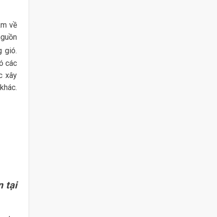
km về
nguồn
 gió.
ó các
c xây
khác.
 tại