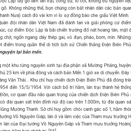
 Lập lấy gỗ làm lán trại, công sự, lô cốt, không đủ nguyên liệu,
gỗ. Không những thế, bọn chúng còn bắt nhân dân các bản qua
hanh Nưa) cách đó vài km vì lo sợ đồng bào che giấu Việt Minh.
uân đội nhân dân Việt Nam đã đánh tan và giải phóng cứ điể
thúc, cứ điểm Độc Lập là bãi chiến trường đổ nát hoang tàn, mặt đ
 chịt, ngổn ngang dây thép gai, vỏ đạn, pháo, bom, mìn. Nhữn
 điểm trong quần thể di tích lịch sử Chiến thắng Điện Biên Phủ.
 nguyện tại bản mển.
 một khu rừng nguyên sinh tại địa phận xã Mường Phăng, huyện
 Phủ 25 km về phía đông và cách bản Mển 1 giờ xe di chuyển. Đây l
àng Văn Thái… Khu chỉ huy chiến dịch Điện Biên Phủ đã đóng trê
 đến 15/5/1954. Với cách bố trí hầm, lán trại thành hệ thống
ú Đồn, cơ quan đầu não quan trọng của chiến dịch Điện Biên Phủ
có đài quan sát trên đỉnh núi độ cao trên 1.000m, từ đài quan sá
 lũng Mường Thanh. Sở chỉ huy gồm: chòi canh gác số 1; hầm thôn
Đại tướng Võ Nguyên Giáp; lán ở và làm việc của Tham mưu trưởng 
iền lán của Đại tướng Võ Nguyên Giáp và Tham mưu trưởng Hoàn