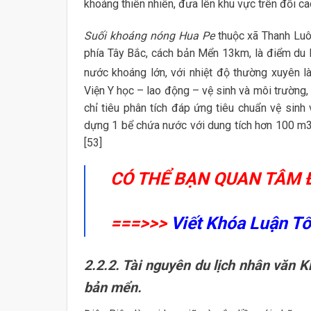
khoáng thiên nhiên, đưa lên khu vực trên đồi cao
Suối khoáng nóng Hua Pe
thuộc xã Thanh Luô
phía Tây Bắc, cách bản Mển 13km, là điểm du lị
nước khoáng lớn, với nhiệt độ thường xuyên l
Viện Y học – lao động – vệ sinh và môi trường,
chỉ tiêu phân tích đáp ứng tiêu chuẩn vệ sin
dựng 1 bể chứa nước với dung tích hơn 100 m3, 
[53]
CÓ THỂ BẠN QUAN TÂM 
===>>>
Viết Khóa Luận T
2.2.2. Tài nguyên du lịch nhân văn K
bản mển.