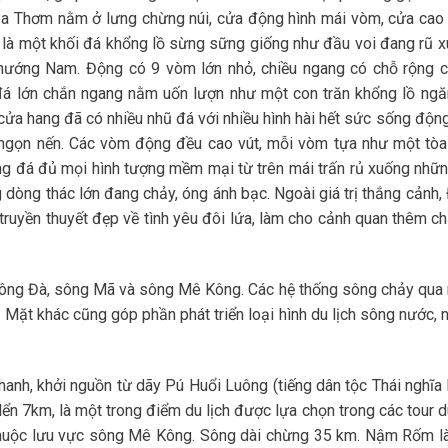
Pa Thơm nằm ở lưng chừng núi, cửa động hình mái vòm, cửa cao
o là một khối đá khổng lồ sừng sững giống như đầu voi đang rũ x
ướng Nam. Động có 9 vòm lớn nhỏ, chiều ngang có chỗ rộng 
đá lớn chắn ngang nằm uốn lượn như một con trăn khổng lồ ngă
 cửa hang đã có nhiều nhũ đá với nhiều hình hài hết sức sống độn
 ngọn nến. Các vòm động đều cao vút, mỗi vòm tựa như một tòa
ăng đá đủ mọi hình tượng mềm mại từ trên mái trấn rủ xuống nhữn
dòng thác lớn đang chảy, óng ánh bạc. Ngoài giá trị thắng cảnh,
uyền thuyết đẹp về tình yêu đôi lứa, làm cho cảnh quan thêm chấ
sông Đà, sông Mã và sông Mê Kông. Các hệ thống sông chảy qua 
. Mặt khác cũng góp phần phát triển loại hình du lịch sông nước, 
nh, khởi nguồn từ dãy Pú Huổi Luông (tiếng dân tộc Thái nghĩa l
ển 7km, là một trong điểm du lịch được lựa chọn trong các tour d
huộc lưu vực sông Mê Kông. Sông dài chừng 35 km. Nậm Rốm l