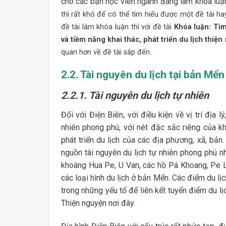
cho các bạn học viên ngành đang làm khóa luận
thì rất khó để có thể tìm hiểu được một đề tài ha
đề tài làm khóa luận thì với đề tài
Khóa luận: Tìm
và tiềm năng khai thác, phát triển du lịch thiệ
quan hơn về đề tài sắp đến.
2.2. Tài nguyên du lịch tại bản Mển
2.2.1. Tài nguyên du lịch tự nhiên
Đối với Điện Biên, với điều kiện về vị trí địa
nhiên phong phú, với nét đặc sắc riêng của kh
phát triển du lịch của các địa phương, xã, b
nguồn tài nguyên du lịch tự nhiên phong phú 
khoáng Hua Pe, U Van, các hồ Pá Khoang, Pe Lu
các loại hình du lịch ở bản Mển. Các điểm du lị
trong những yếu tố để liên kết tuyến điểm du lịc
Thiện nguyện nơi đây.