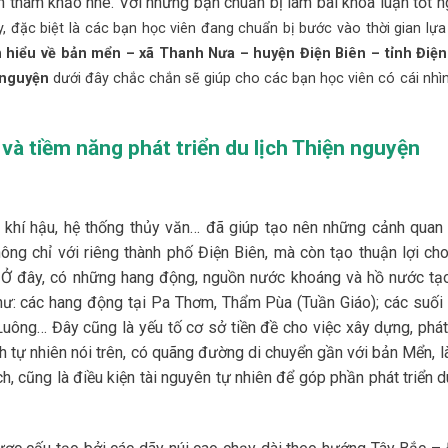
 tham khảo nhé. Với những bạn chuẩn bị làm bài khóa luận tốt n
y, đặc biệt là các bạn học viên đang chuẩn bị bước vào thời gian lự
 hiểu về bản mển – xã Thanh Nưa – huyện Điện Biên – tỉnh Điện
n nguyện
dưới đây chắc chắn sẽ giúp cho các bạn học viên có cái nhì
 và tiềm năng phát triển du lịch Thiện nguyện
 lý, khí hậu, hệ thống thủy văn… đã giúp tạo nên những cảnh quan 
ông chỉ với riêng thành phố Điện Biên, mà còn tạo thuận lợi cho
ản. Ở đây, có những hang động, nguồn nước khoáng và hồ nước tạ
như: các hang động tại Pa Thơm, Thẩm Pùa (Tuần Giáo); các suối
ông… Đây cũng là yếu tố cơ sở tiền đề cho việc xây dựng, phát 
ch tự nhiên nói trên, có quãng đường di chuyển gần với bản Mển, 
h, cũng là điều kiện tài nguyên tự nhiên để góp phần phát triển d