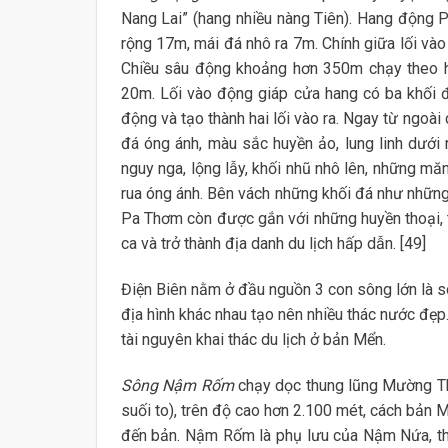
Nang Lai” (hang nhiều nàng Tiên). Hang động 
rộng 17m, mái đá nhô ra 7m. Chính giữa lối và
Chiều sâu động khoảng hơn 350m chạy theo h
20m. Lối vào động giáp cửa hang có ba khối 
động và tạo thành hai lối vào ra. Ngay từ ngoài
đá óng ánh, màu sắc huyền ảo, lung linh dưới
nguy nga, lộng lẫy, khối nhũ nhô lên, những m
rua óng ánh. Bên vách những khối đá như những 
Pa Thơm còn được gắn với những huyền thoại, tr
ca và trở thành địa danh du lịch hấp dẫn. [49]
Điện Biên nằm ở đầu nguồn 3 con sông lớn là 
địa hình khác nhau tạo nên nhiều thác nước đẹp
tài nguyên khai thác du lịch ở bản Mển.
Sông Nậm Rốm
chạy dọc thung lũng Mường Tha
suối to), trên độ cao hơn 2.100 mét, cách bản M
đến bản. Nậm Rốm là phụ lưu của Nậm Nứa, t