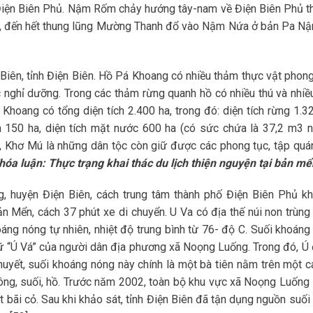
 Điện Biên Phủ. Nậm Rốm chảy hướng tây-nam về Điện Biên Phủ th
đến hết thung lũng Mường Thanh đổ vào Nậm Nứa ở bản Pa Nậ
iên, tỉnh Điện Biên. Hồ Pá Khoang có nhiều thảm thực vật phong
ệc nghỉ dưỡng. Trong các thảm rừng quanh hồ có nhiều thú và nhiều
 Khoang có tổng diện tích 2.400 ha, trong đó: diện tích rừng 1.32
 150 ha, diện tích mặt nước 600 ha (có sức chứa là 37,2 m3 n
, Khơ Mú là những dân tộc còn giữ được các phong tục, tập quán
hóa luận: Thực trạng khai thác du lịch thiện nguyện tại bản mể
 huyện Điện Biên, cách trung tâm thành phố Điện Biên Phủ k
 Mển, cách 37 phút xe di chuyển. U Va có địa thế núi non trùng 
áng nóng tự nhiên, nhiệt độ trung bình từ 76- độ C. Suối khoáng
hữ “Ú Vá” của người dân địa phương xã Noọng Luống. Trong đó, Ú
 thuyết, suối khoáng nóng này chính là một bà tiên nằm trên một c
sông, suối, hồ. Trước năm 2002, toàn bộ khu vực xã Noọng Luống 
bãi cỏ. Sau khi khảo sát, tỉnh Điện Biên đã tận dụng nguồn suối