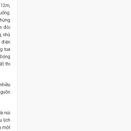
 12m,
uống.
chừng
n đôi
g, nhũ
 điện
g tua
 Động
t thi
nhiều
nguồn
à núi
u lịch
à một