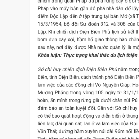
chiếm đóng quân Pháp đã phá rừng cây ở đồi Độc
Pháp vào mấy bản gần đó phá nhà dân để lấy 
điểm Độc Lập đến ở tập trung tại bản Mớ (xã T
15/3/1954, bộ đội Sư đoàn 312 và 308 của Q
Lập. Khi chiến dịch Điện Biên Phủ lịch sử kết 
bom đạn cày xới, hầm hố giao thông hào chằng
sau này, nơi đây được Nhà nước quản lý là một
Khóa luận: Thực trạng khai thác du lịch thiện
Sở chỉ huy chiến dịch Điện Biên Phủ
nằm trong
Biên, tỉnh Điện Biên, cách thành phố Điện Biên
làm việc của các đồng chí Võ Nguyên Giáp, Ho
Mường Phăng trong vòng 105 ngày từ 31/1/1954
hoàn, ẩn mình trong rừng già dưới chân núi P
đảm bảo an toàn tuyệt đối. Gần với Sở chỉ huy 
có thể bao quát hoạt động và diễn biến ở thung
liên lạc; đài quan sát; lán ở và làm việc của 
Văn Thái; đường hầm xuyên núi dài 96m nối l