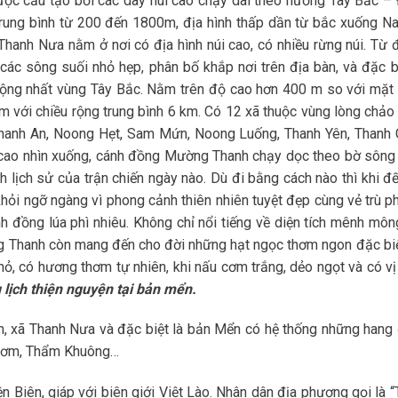
 được cấu tạo bởi các dãy núi cao chạy dài theo hướng Tây Bắc –
trung bình từ 200 đến 1800m, địa hình thấp dần từ bắc xuống N
hanh Nưa nằm ở nơi có địa hình núi cao, có nhiều rừng núi. Từ 
 các sông suối nhỏ hẹp, phân bố khắp nơi trên địa bàn, và đặc bi
 rộng nhất vùng Tây Bắc. Nằm trên độ cao hơn 400 m so với mặt
m với chiều rộng trung bình 6 km. Có 12 xã thuộc vùng lòng chảo
 Thanh An, Noong Hẹt, Sam Mứn, Noong Luống, Thanh Yên, Thanh 
 cao nhìn xuống, cánh đồng Mường Thanh chạy dọc theo bờ sôn
 lịch sử của trận chiến ngày nào. Dù đi bằng cách nào thì khi đế
ỏi ngỡ ngàng vì phong cảnh thiên nhiên tuyệt đẹp cùng vẻ trù ph
 đồng lúa phì nhiêu. Không chỉ nổi tiếng về diện tích mênh mông
ng Thanh còn mang đến cho đời những hạt ngọc thơm ngon đặc biệ
hỏ, có hương thơm tự nhiên, khi nấu cơm trắng, dẻo ngọt và có v
 lịch thiện nguyện tại bản mển.
n, xã Thanh Nưa và đặc biệt là bản Mển có hệ thống những hang
 Thơm, Thẩm Khuông…
 Biên, giáp với biên giới Việt Lào. Nhân dân địa phương gọi là 