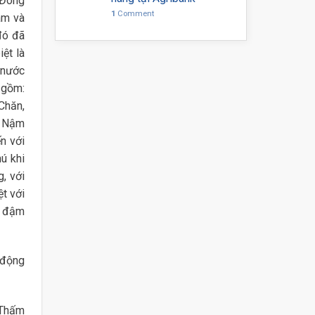
 Đông
1
Comment
am và
đó đã
ệt là
 nước
 gồm:
Chăn,
g Nậm
n với
ú khi
, với
t với
ị đậm
 động
“Thấm