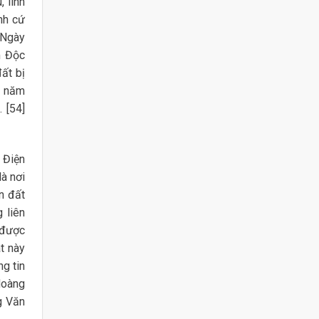
 lính
nh cứ
 Ngày
m Độc
ất bị
g năm
 [54]
 Điện
à nơi
n đất
 liên
 được
t này
g tin
Hoàng
g Văn