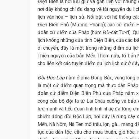
Điện Biên là nơi lưu giữ và gắn liền với những
nơi đây không chỉ đa dạng về tài nguyên du lịch
lịch văn hóa – lịch sử. Nổi bật với hệ thống cá
Điện Biên Phủ (Mường Phăng); các cứ điểm Hi
đoàn cứ điểm của Pháp (hầm Đờ-cát Tơ-ri). Quần
lịch không những của tỉnh Điện Biên, của các b
di chuyển, đây là một trong những điểm du lịch
Thiện nguyện của bản Mển. Thêm nữa, từ bản Mể
cho liên kết các tuyến điểm du lịch lịch sử ở đây
Đồi Độc Lập
nằm ở phía Đông Bắc, vùng lòng c
là một cứ điểm quan trọng mà thực dân Pháp 
đoàn cứ điểm Điện Biên Phủ của Pháp năm xư
công của bộ đội ta từ Lai Châu xuống và bảo 
lực mạnh và tiểu đoàn lính tinh nhuệ đã từng chi
chiếm đóng đồi Độc Lập, nơi đây là rừng cây 
Mển, Nà Nốm, Nà Ten mổ trâu, lợn, gà… mang đ
tục của dân tộc, cầu cho mưa thuận, gió hòa,