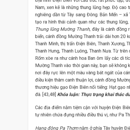
Địa hình Điện Biên với cấu trúc rất phức tạp,
Nam, xen kẽ là những thung lũng hẹp. Độ cao 
nghiêng dần từ Tây sang Đông. Bản Mển – xã T
tạo ra hình thái cảnh quan như các thung lũng,
Thung lũng Mường Thanh
, đây là cánh đồng
biển, cánh đồng Mường Thanh trải dài hơn 20 k
Thanh Minh, thị trấn Điện Biên, Thanh Xương,
Thanh Hưng, Thanh Luông, Thanh Nưa. Từ trên
Rốm xòe ra như cánh hoa Ban ôm lấy các di tích
Mường Thanh vào thời gian này, bạn sẽ không kh
nơi đây rực lên một màu vàng bát ngát của cánh
điều kiện thâm canh thuận lợi, cánh đồng Mườ
thương hiệu gạo Điện Biên nổi tiếng: Hạt gạo n
đà. [43,48]
Khóa luận: Thực trạng khai thác du
Các địa điểm nằm tiệm cận với huyện Điện Biê
tự nhiên chứa đựng nhiều điều thú vị, như Pa
Hang động Pa Thơm
nằm ở phía Tây huyện Điện