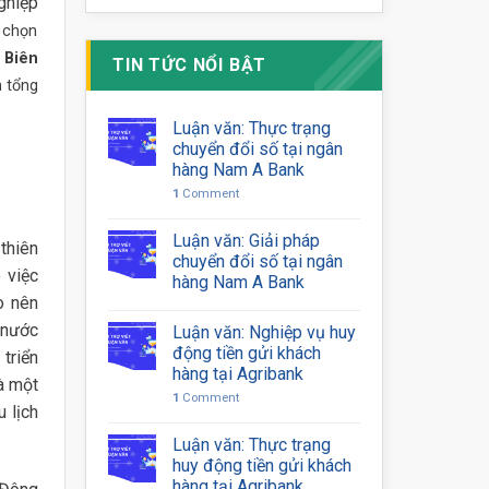
ghiệp
a chọn
 Biên
TIN TỨC NỔI BẬT
n tổng
Luận văn: Thực trạng
chuyển đổi số tại ngân
hàng Nam A Bank
1
Comment
Luận văn: Giải pháp
thiên
chuyển đổi số tại ngân
 việc
hàng Nam A Bank
o nên
 nước
Luận văn: Nghiệp vụ huy
động tiền gửi khách
triển
hàng tại Agribank
là một
1
Comment
u lịch
Luận văn: Thực trạng
huy động tiền gửi khách
hàng tại Agribank