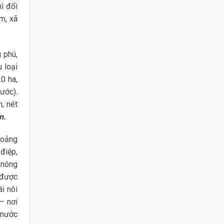
ì đổi
m, xã
 phú,
 loại
0 ha,
ước).
, nét
n.
hoảng
điệp,
 nóng
 được
ái nôi
– nơi
 nước