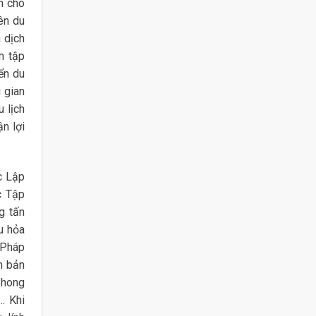
n cho
yên du
n dịch
m tập
ển du
 gian
 lịch
n lợi
c Lập
c Tập
g tấn
u hỏa
n Pháp
n bản
phong
… Khi