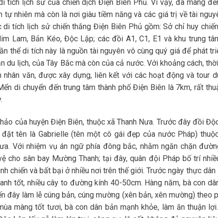
 di tích lịch sử của chiến dịch Điện Biên Phủ. Vì vậy, đã mang đế
 tự nhiên mà còn là nơi giàu tiềm năng và các giá trị về tài ngu
c di tích lịch sử chiến thắng Điện Biên Phủ gồm: Sở chỉ huy chiế
m Lam, Bản Kéo, Độc Lập; các đồi A1, C1, E1 và khu trung tâ
 thể di tích này là nguồn tài nguyên vô cùng quý giá để phát tri
ản du lịch, của Tây Bắc mà còn của cả nước. Với khoảng cách, thời
 nhân văn, được xây dựng, liên kết với các hoạt động và tour du
n di chuyển đến trung tâm thành phố Điện Biên là 7km, rất thuậ
.
hảo của huyện Điện Biên, thuộc xã Thanh Nưa. Trước đây đồi Độ
đặt tên là Gabrielle (tên một cô gái đẹp của nước Pháp) thuộ
a. Với nhiệm vụ án ngữ phía đông bắc, nhằm ngăn chặn đườn
vệ cho sân bay Mường Thanh; tại đây, quân đội Pháp bố trí nhiề
nh chiến và bất bại ở nhiều nơi trên thế giới. Trước ngày thực dâ
xanh tốt, nhiều cây to đường kính 40-50cm. Hàng năm, bà con dâ
ến đây làm lễ cúng bản, cúng mường (xên bản, xên mường) theo 
 mùa màng tốt tươi, bà con dân bản mạnh khỏe, làm ăn thuận lợi