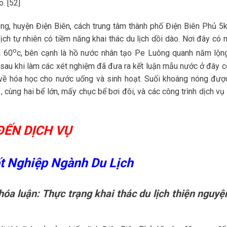
. [52]
ng, huyện Điện Biên, cách trung tâm thành phố Điện Biên Phủ 5
ch tự nhiên có tiềm năng khai thác du lịch dồi dào. Nơi đây có 
o
à 60
c, bên cạnh là hồ nước nhân tạo Pe Luông quanh năm lộng
 sau khi làm các xét nghiệm đã đưa ra kết luận mẫu nước ở đây c
h về hóa học cho nước uống và sinh hoạt. Suối khoáng nóng đượ
cùng hai bể lớn, mấy chục bể bơi đôi, và các công trình dịch vụ 
ĐẾN DỊCH VỤ
ốt Nghiệp Ngành Du Lịch
hóa luận: Thực trạng khai thác du lịch thiện nguyện