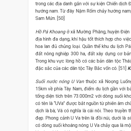
trong các địa danh gắn với sự kiện Chiến dịch
hướng nam. Từ đây Nậm Rốm chảy hướng nam, 
Sam Mứn. [50]
Hồ Pá Khoang
ở xã Mường Phăng, huyện Điện B
địa hình đa dạng, khí hậu tốt thích hợp cho vi
hoa lan đủ chủng loại. Quần thể khu du lịch Pá
đất nông nghiệp 300 ha, đất xây dựng cơ bản
Trong khu vực lòng hồ có các bản dân tộc Thái
đặc sắc của các dân tộc Tây Bắc vốn có. [51]
K
Suối nước nóng U Van
thuộc xã Noọng Luống,
15km về phía Tây Nam, điểm du lịch gần với bản
tổng diện tích trên 73.000m2 với dòng suối kho
có tên là “UVa” được bắt nguồn từ phiên âm c
dịch là bà; Vá có nghĩa là cái nôi. Theo truyền
đẹp. Phong cảnh U Va trên là đồi núi, dưới là 
có dòng suối khoáng nóng U Va chảy qua là một 