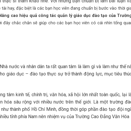
 thạc sĩ tham khảo nhé. Với những bạn chuẩn bị làm bài luận vă
tài hay, đặc biệt là các bạn học viên đang chuẩn bị bước vào thời gi
Nâng cao hiệu quả công tác quản lý giáo dục đào tạo của Trườn
i đây chắc chắn sẽ giúp cho các bạn học viên có cái nhìn tổng qu
hà nước và nhân dân ta rất quan tâm là làm gì và làm như thế n
ho giáo dục – đào tạo thực sự trở thành động lực, mục tiêu thú
g tâm kinh tế, chính trị, văn hóa, xã hội lớn nhất toàn quốc, lại 
ăn hóa sâu rộng với nhiều nước trên thế giới. Là một trường đà
 như thành phố Hồ Chí Minh, đồng thời góp phần đào tạo đội ng
o nhiều tỉnh phía Nam nên nhiệm vụ của Trường Cao Đẳng Văn Hóa