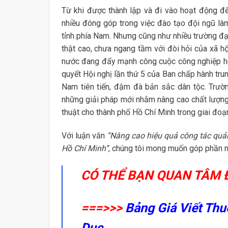
Từ khi được thành lập và đi vào hoạt động đ
nhiều đóng góp trong việc đào tạo đội ngũ là
tỉnh phía Nam. Nhưng cũng như nhiều trường đạ
thật cao, chưa ngang tầm với đòi hỏi của xã hộ
nước đang đẩy mạnh công cuộc công nghiệp hóa
quyết Hội nghị lần thứ 5 của Ban chấp hành tru
Nam tiên tiến, đậm đà bản sắc dân tộc. Trư
những giải pháp mới nhằm nâng cao chất lượng
thuật cho thành phố Hồ Chí Minh trong giai đoạn
Với luận văn
“Nâng cao hiệu quả công tác quả
Hồ Chí Minh”
, chúng tôi mong muốn góp phần n
CÓ THỂ BẠN QUAN TÂM 
===>>>
Bảng Giá Viết Thu
Dục