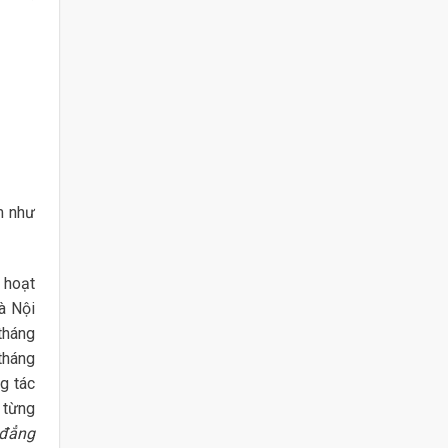
m như
 hoạt
à Nội
tháng
tháng
g tác
 từng
 đẳng