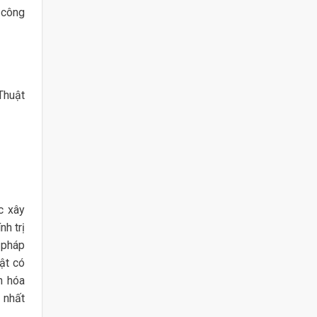
 công
Thuật
c xây
nh trị
 pháp
ật có
n hóa
n nhất