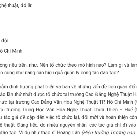
hệ thuật, đó là:
 đội
ồ Chí Minh
ường nêu trên, như: Nên tổ chức theo mô hình nào? Làm gì và là
ạo cũng như nâng cao hiệu quả quản lý công tác đào tạo?
ằm định hướng phát triển và bàn về những vấn đề liên quan đến
hảo lần thứ nhất được tổ chức tại trường Cao Đẳng Nghệ Thuật H
 chức tại trường Cao Đẳng Văn Hóa Nghệ Thuật TP. Hồ Chí Minh (
 tại trường Trung Học Văn Hóa Nghệ Thuật Thừa Thiên – Huế (
u tác giả đề cập đến việc tổ chức lại, đổi mới và hoàn thiện côn
thuật. Đáng tiếc, do nhiều nguyên nhân, các tác giả chỉ đi vào
 đào tạo. Ví dụ như thạc sĩ Hoàng Lân
(Hiệu trưởng Trường cao