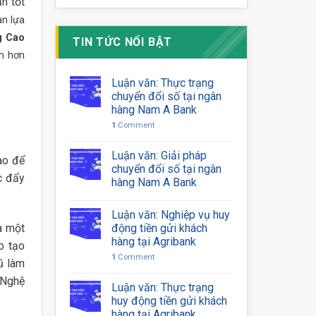
n tốt
an lựa
g Cao
TIN TỨC NỔI BẬT
an hơn
Luận văn: Thực trạng
chuyển đổi số tại ngân
hàng Nam A Bank
1
Comment
Luận văn: Giải pháp
ào để
chuyển đổi số tại ngân
c đẩy
hàng Nam A Bank
Luận văn: Nghiệp vụ huy
là một
động tiền gửi khách
hàng tại Agribank
o tạo
1
Comment
ũ làm
 Nghệ
Luận văn: Thực trạng
huy động tiền gửi khách
hàng tại Agribank