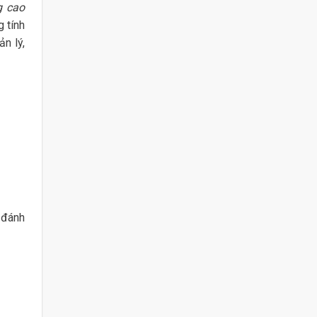
g cao
 tính
n lý,
 đánh