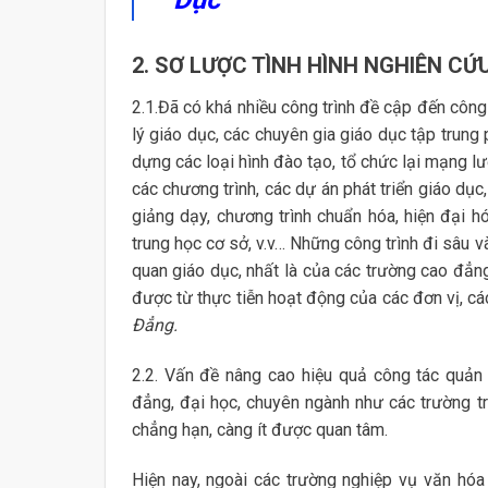
2. SƠ LƯỢC TÌNH HÌNH NGHIÊN CỨ
2.1.Đã có khá nhiều công trình đề cập đến công
lý giáo dục, các chuyên gia giáo dục tập trung 
dựng các loại hình đào tạo, tổ chức lại mạng l
các chương trình, các dự án phát triển giáo dục
giảng dạy, chương trình chuẩn hóa, hiện đại h
trung học cơ sở, v.v… Những công trình đi sâu v
quan giáo dục, nhất là của các trường cao đẳng
được từ thực tiễn hoạt động của các đơn vị, cá
Đẳng.
2.2. Vấn đề nâng cao hiệu quả công tác quản 
đẳng, đại học, chuyên ngành như các trường t
chẳng hạn, càng ít được quan tâm.
Hiện nay, ngoài các trường nghiệp vụ văn hóa 