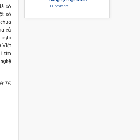
đã có
1
Comment
ột số
 chưa
ng cả
 nghị
 Việt
i tìm
 nghệ
t TP.