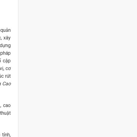
 quản
c, xây
 dựng
g pháp
ổ cập
vị, cơ
c rút
g Cao
, cao
thuật
tỉnh,