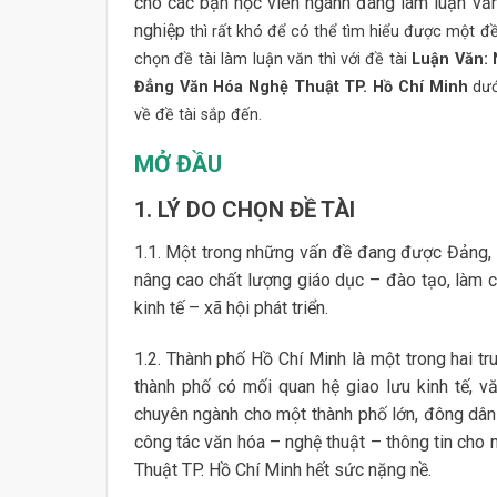
cho các bạn học viên ngành đang làm luận văn
nghiệp
thì rất khó để có thể tìm hiểu được một đề 
chọn đề tài làm luận văn thì với đề tài
Luận Văn: 
Đẳng Văn Hóa Nghệ Thuật TP. Hồ Chí Minh
dướ
về đề tài sắp đến.
MỞ ĐẦU
1. LÝ DO CHỌN ĐỀ TÀI
1.1. Một trong những vấn đề đang được Đảng, N
nâng cao chất lượng giáo dục – đào tạo, làm c
kinh tế – xã hội phát triển.
1.2. Thành phố Hồ Chí Minh là một trong hai trun
thành phố có mối quan hệ giao lưu kinh tế, v
chuyên ngành cho một thành phố lớn, đông dân
công tác văn hóa – nghệ thuật – thông tin ch
Thuật TP. Hồ Chí Minh hết sức nặng nề.