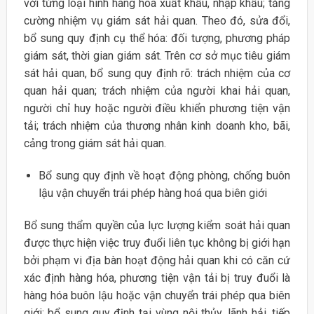
với từng loại hình hàng hóa xuất khẩu, nhập khẩu; tăng
cường nhiệm vụ giám sát hải quan. Theo đó, sửa đổi,
bổ sung quy định cụ thể hóa: đối tượng, phương pháp
giám sát, thời gian giám sát. Trên cơ sở mục tiêu giám
sát hải quan, bổ sung quy định rõ: trách nhiệm của cơ
quan hải quan; trách nhiệm của người khai hải quan,
người chỉ huy hoặc người điều khiển phương tiện vận
tải; trách nhiệm của thương nhân kinh doanh kho, bãi,
cảng trong giám sát hải quan.
Bổ sung quy định về hoạt động phòng, chống buôn
lậu vận chuyển trái phép hàng hoá qua biên giới
Bổ sung thẩm quyền của lực lượng kiểm soát hải quan
được thực hiện việc truy đuổi liên tục không bị giới hạn
bởi phạm vi địa bàn hoạt động hải quan khi có căn cứ
xác định hàng hóa, phương tiện vận tải bị truy đuổi là
hàng hóa buôn lậu hoặc vận chuyển trái phép qua biên
giới; bổ sung quy định tại vùng nội thủy, lãnh hải, tiếp