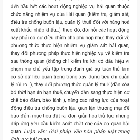
đến hầu hết các hoạt động nghiệp vụ hải quan thuộc
chức năng nhiệm vụ của Hải quan (kiểm tra, giám sát,
điều tra chống buôn lậu, quản lý thuế đối với hàng hoá
xuất khẩu, nhập khẩu…), theo đó, đòi hỏi các hoạt động
này phải có sự điều chỉnh cho phù hợp như: thay đổi về
phương thức thực hiện nhiệm vụ giám sát hải quan,
thay đổi phương pháp thực hiện nghiệp vụ về kiểm tra
sau thông quan (không chỉ kiểm tra khi có dấu hiệu vi
phạm mà chủ yếu tập trung đánh giá sự tuân thủ làm
cơ sở dữ liệu quan trọng trong xây dựng tiêu chí quản
lý rủi ro…), thay đổi phương thức quản lý thuế (dần xóa
bỏ thời hạn ân hạn thuế, chuyển dần sang thực hiện cơ
chế bảo đảm, bảo lãnh..), nâng cao năng lực của hoạt
động điều tra chống buôn lậu, gian lận thương mại để
bảo đảm mục tiêu đặt ra: đơn giản hoá thủ tục, nhưng
đáp ứng yêu cầu kiểm soát chặt chẽ của cơ quan hải
quan.
Luận văn: Giải pháp Văn hóa pháp luật trong
lĩnh vực hải quan.