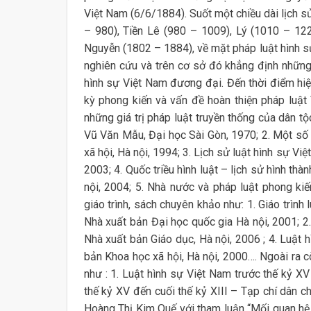
Việt Nam (6/6/1884). Suốt một chiều dài lịch sử
– 980), Tiền Lê (980 – 1009), Lý (1010 – 12
Nguyễn (1802 – 1884), về mặt pháp luật hình s
nghiên cứu và trên cơ sở đó khẳng định những 
hình sự Việt Nam đương đại. Đến thời điểm hiệ
kỳ phong kiến và vấn đề hoàn thiện pháp luật 
những giá trị pháp luật truyền thống của dân tộ
Vũ Văn Mẫu, Đại học Sài Gòn, 1970; 2. Một số 
xã hội, Hà nội, 1994; 3. Lịch sử luật hình sự Vi
2003; 4. Quốc triều hình luật – lịch sử hình thà
nội, 2004; 5. Nhà nước và pháp luật phong ki
giáo trình, sách chuyên khảo như: 1. Giáo trìn
Nhà xuất bản Đại học quốc gia Hà nội, 2001; 2.
Nhà xuất bản Giáo dục, Hà nội, 2006 ; 4. Luật 
bản Khoa học xã hội, Hà nội, 2000…. Ngoài ra c
như : 1. Luật hình sự Việt Nam trước thế kỷ X
thế kỷ XV đến cuối thế kỷ XIII – Tạp chí dân 
Hoàng Thị Kim Quế với tham luận “Mối quan hệ 