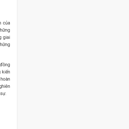
n của
 những
g giai
những
 đồng
 kiến
h hoàn
nghiên
 sự.