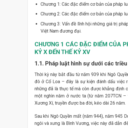
Chương 1: Các đặc điểm cơ bản của pháp luậ
Chương 2: Các đặc điểm cơ bản của pháp luậ
Chương 3: Vấn đề lĩnh hội những giá trị pháp
Việt Nam đương đại.
CHƯƠNG 1
CÁC ĐẶC ĐIỂM CỦA P
KỶ X ĐẾN THẾ KỶ XV
1.1. Pháp luật hình sự dưới các triều
Thời kỳ này bắt đầu từ năm 939 khi Ngô Quy
đô ở Cổ Loa – đây là sự kiện đánh dấu việc r
những đã là thực tế mà còn được khẳng định cả
một nghìn năm ở nước ta (từ năm 207TCN – 
Xương Xí, truyền được ba đời, kéo dài 26 năm.
Sau khi Ngô Quyền mất (năm 944), năm 945 D
ngôi và xưng là Bình Vương, việc này đã dẫn đế