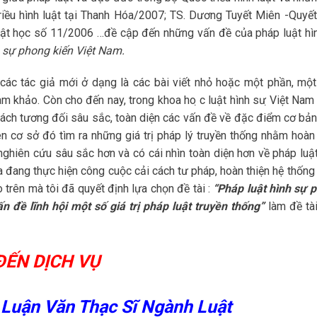
triều hình luật tại Thanh Hóa/2007; TS. Dương Tuyết Miên -Quyết
Luật học số 11/2006 …đề cập đến những vấn đề của pháp luật hì
 sự phong kiến Việt Nam.
 các tác giả mới ở dạng là các bài viết nhỏ hoặc một phần, mộ
am khảo. Còn cho đến nay, trong khoa ho ̣c luật hình sư ̣Việt Nam
ách tương đối sâu sắc, toàn diện các vấn đề về đặc điểm cơ bản
n cơ sở đó tìm ra những giá trị pháp lý truyền thống nhằm hoàn 
nghiên cứu sâu sắc hơn và có cái nhìn toàn diện hơn về pháp luật
 đang thực hiện công cuộc cải cách tư pháp, hoàn thiện hệ thống
o trên mà tôi đã quyết định lựa chọn đề tài :
“Pháp luật hình sự
p
 đề lĩnh hội một số giá trị pháp luật truyền thống”
làm đề tài
ĐẾN DỊCH VỤ
 Luận Văn Thạc Sĩ Ngành Luật