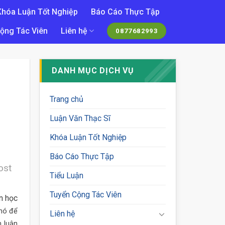
Khóa Luận Tốt Nghiệp
Báo Cáo Thực Tập
ộng Tác Viên
Liên hệ
0877682993
DANH MỤC DỊCH VỤ
Trang chủ
Luận Văn Thạc Sĩ
Khóa Luận Tốt Nghiệp
Báo Cáo Thực Tập
ost
Tiểu Luận
Tuyển Cộng Tác Viên
n học
khó để
Liên hệ
m luận