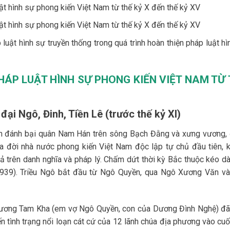
t hình sự phong kiến Việt Nam từ thế kỷ X đến thế kỷ XV
t hình sự phong kiến Việt Nam từ thế kỷ X đến thế kỷ XV
 luật hình sự truyền thống trong quá trình hoàn thiện pháp luật h
HÁP LUẬT HÌNH SỰ PHONG KIẾN VIỆT
NAM TỪ 
 đại Ngô, Đinh, Tiền Lê (trước thế kỷ XI)
ền đánh bại quân Nam Hán trên sông Bạch Đằng và xưng vương,
a đời nhà nước phong kiến Việt Nam độc lập tự chủ đầu tiên, 
 trên danh nghĩa và pháp lý. Chấm dứt thời kỳ Bắc thuộc kéo dà
939). Triều Ngô bắt đầu từ Ngô Quyền, qua Ngô Xương Văn v
ương Tam Kha (em vợ Ngô Quyền, con của Dương Đình Nghệ) đã
n tình trạng nổi loạn cát cứ của 12 lãnh chúa địa phương vào cuối