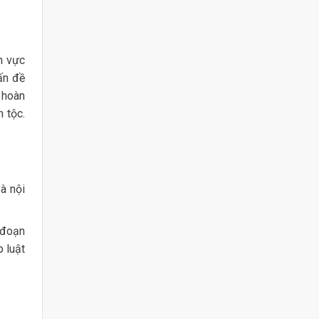
h vực
ấn đề
 hoàn
 tộc.
à nội
 đoạn
p luật