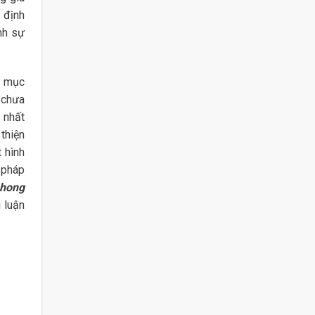
 định
nh sự
t mục
 chưa
 nhất
thiện
 hình
 pháp
hong
 luận