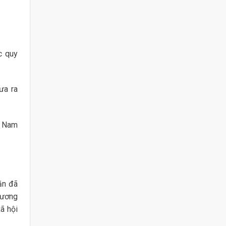
c quy
ưa ra
t Nam
ăn đã
hương
ã hội