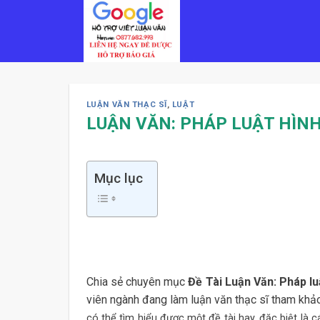
Skip
to
content
LUẬN VĂN THẠC SĨ
,
LUẬT
LUẬN VĂN: PHÁP LUẬT HÌNH
Mục lục
Chia sẻ chuyên mục
Đề Tài Luận Văn: Pháp lu
viên ngành đang làm luận văn thạc sĩ tham khảo
có thể tìm hiểu được một đề tài hay, đặc biệt là 