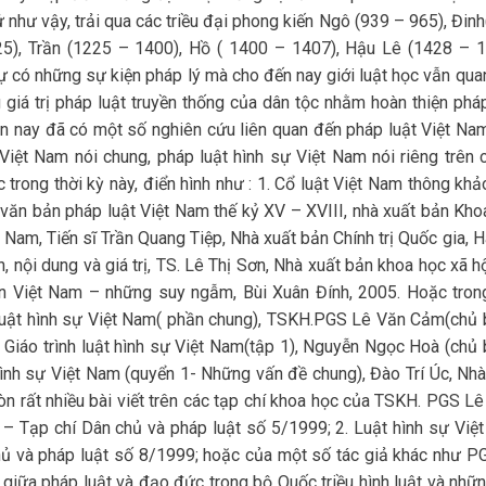
 như vậy, trải qua các triều đại phong kiến Ngô (939 – 965), Đin
25), Trần (1225 – 1400), Hồ ( 1400 – 1407), Hậu Lê (1428 – 1
ự có những sự kiện pháp lý mà cho đến nay giới luật học vẫn qua
giá trị pháp luật truyền thống của dân tộc nhằm hoàn thiện pháp
n nay đã có một số nghiên cứu liên quan đến pháp luật Việt Nam
Việt Nam nói chung, pháp luật hình sự Việt Nam nói riêng trên 
c trong thời kỳ này, điển hình như : 1. Cổ luật Việt Nam thông kh
văn bản pháp luật Việt Nam thế kỷ XV – XVIII, nhà xuất bản Kho
ệt Nam, Tiến sĩ Trần Quang Tiệp, Nhà xuất bản Chính trị Quốc gia, H
nh, nội dung và giá trị, TS. Lê Thị Sơn, Nhà xuất bản khoa học xã h
ến Việt Nam – những suy ngẫm, Bùi Xuân Đính, 2005. Hoặc tron
h luật hình sự Việt Nam( phần chung), TSKH.PGS Lê Văn Cảm(chủ b
 Giáo trình luật hình sự Việt Nam(tập 1), Nguyễn Ngọc Hoà (chủ b
hình sự Việt Nam (quyển 1- Những vấn đề chung), Đào Trí Úc, Nhà
òn rất nhiều bài viết trên các tạp chí khoa học của TSKH. PGS L
V – Tạp chí Dân chủ và pháp luật số 5/1999; 2. Luật hình sự Việ
chủ và pháp luật số 8/1999; hoặc của một số tác giả khác như P
giữa pháp luật và đạo đức trong bộ Quốc triều hình luật và nhữn