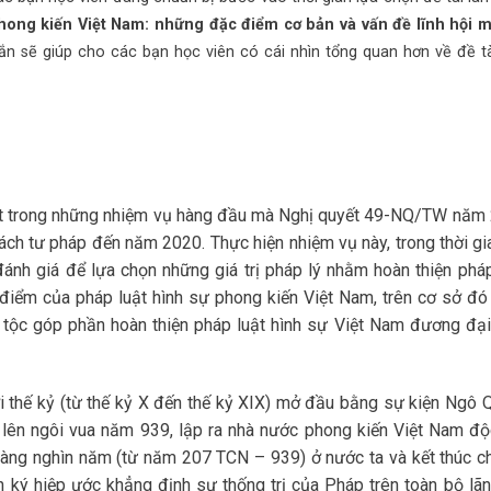
hong kiến Việt Nam: những đặc điểm cơ bản và vấn đề lĩnh hội m
ắn sẽ giúp cho các bạn học viên có cái nhìn tổng quan hơn về đề t
 một trong những nhiệm vụ hàng đầu mà Nghị quyết 49-NQ/TW năm
cách tư pháp đến năm 2020. Thực hiện nhiệm vụ này, trong thời gi
đánh giá để lựa chọn những giá trị pháp lý nhằm hoàn thiện pháp
 điểm của pháp luật hình sự phong kiến Việt Nam, trên cơ sở đó
ân tộc góp phần hoàn thiện pháp luật hình sự Việt Nam đương đại
 thế kỷ (từ thế kỷ X đến thế kỷ XIX) mở đầu bằng sự kiện Ngô 
ên ngôi vua năm 939, lập ra nhà nước phong kiến Việt Nam độ
 hàng nghìn năm (từ năm 207 TCN – 939) ở nước ta và kết thúc c
ký hiệp ước khẳng định sự thống trị của Pháp trên toàn bộ lãn