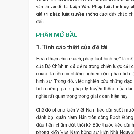
văn thì với đề tài
Luận Văn: Pháp luật hình sự p
giá trị pháp luật truyền thống
dưới đây chắc ch
đến.
PHẦN MỞ ĐẦU
1. Tính cấp thiết của đề tài
Hoàn thiện chính sách, pháp luật hình sự” là
của Bộ Chính trị đã đề ra trong chiến lược cải 
chúng ta cần có những nghiên cứu, phân tích, 
hình sự. Trong đó, việc nghiên cứu những đặc
tích những giá trị pháp lý truyền thống của d
nghĩa rất quan trọng trong giai đoạn hiện nay.
Chế độ phong kiến Việt Nam kéo dài suốt mười
đánh bại quân Nam Hán trên sông Bạch Đằng l
đầu tiên, chấm dứt thời kỳ Bắc thuộc kéo dài
phong kiến Việt Nam bằng sự kiện Nhà Nguyễn 