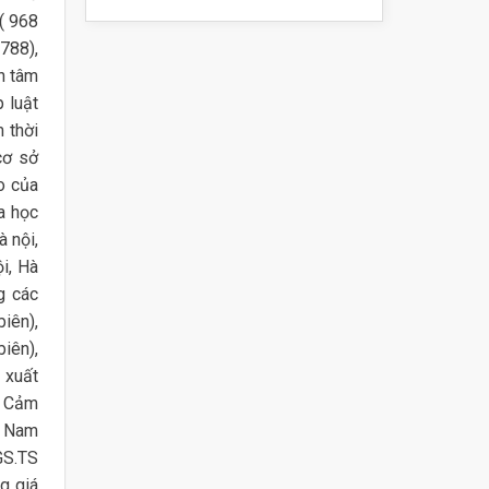
h( 968
788),
n tâm
 luật
 thời
cơ sở
ảo của
a học
à nội,
ội, Hà
g các
iên),
iên),
 xuất
ê Cảm
t Nam
GS.TS
g giá