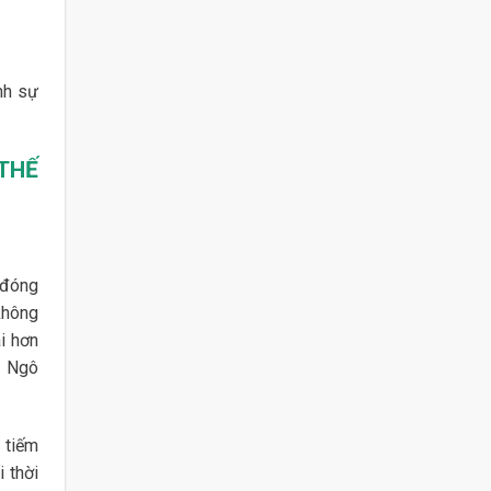
ình sự
THẾ
 đóng
không
i hơn
à Ngô
 tiếm
 thời