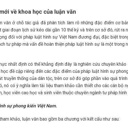
m mới về khoa học của luận văn
uận văn ở chỗ tác giả đã phân tích làm rõ những đặc điểm cơ bả
giai đoạn lịch sử kéo dài gần 10 thế kỷ và trên cơ sở đó, rút ra
trọng đối với pháp luật hình sự Việt Nam đương đại, đặc biệt tron
cách tư pháp mà vấn đề hoàn thiện pháp luật hình sự là một trong 
 mực nhất định có thể khẳng định đây là nghiên cứu chuyên khảo
t học đề cập riêng đến các đặc điểm của pháp luật hình sự phong
uật truyền thống của dân tộc, trên cơ sở đó góp phần vào quá trìn
ó, nó có ý nghĩa làm tài liệu tham khảo cần thiết cho các cán bộ 
h, học viên cao học và sinh viên thuộc chuyên ngành tư pháp hình
ình sự phong kiến Việt Nam.
 tham khảo, luận văn bao gồm ba chương với kết cấu như sau: