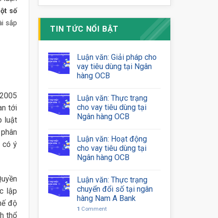
ột số
ài sắp
TIN TỨC NỔI BẬT
Luận văn: Giải pháp cho
vay tiêu dùng tại Ngân
hàng OCB
 2005
Luận văn: Thực trạng
cho vay tiêu dùng tại
an tới
Ngân hàng OCB
 luật
 phân
Luận văn: Hoạt động
 có ý
cho vay tiêu dùng tại
Ngân hàng OCB
Quyền
Luận văn: Thực trạng
chuyển đổi số tại ngân
c lập
hàng Nam A Bank
hế độ
1
Comment
h thổ