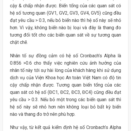
cậy & chấp nhận được. Biến tổng của các quan sát có
hệ số tương quan (GV1, GV2, GV3, GV4, GV5) cũng đều
đạt yêu cầu > 0.3, nếu bỏ biến nào thì hệ số này sẽ nhỏ
hơn. Vì vậy, không biến nào bị loại và đây là thang đo
tương đối tốt cho các biến quan sát về sự tương quan
chặt chẽ.
Nhân tố sự đồng cảm có hệ số Cronbach’s Alpha là
0.856 >0.6 cho thấy việc nghiên cứu ảnh hưởng của
nhân tố này tới sự hài lòng của khách hàng khi sử dụng
dịch vụ của Viện Khoa học An toàn Việt Nam có độ tin
cậy chấp nhận được. Tương quan biến tổng của các
quan sát có hệ số (ĐC1, ĐC2, ĐC3, ĐC4) cũng đều đạt
yêu cầu > 0.3. Nếu bỏ một trong các biến quan sát thì
hệ số này sẽ nhỏ hơn nên không loại bỏ bất kỳ biến
nào và thang đo trở nên phù hợp.
Như vậy, từ kết quả kiểm định hệ số Cronbach’s Alpha