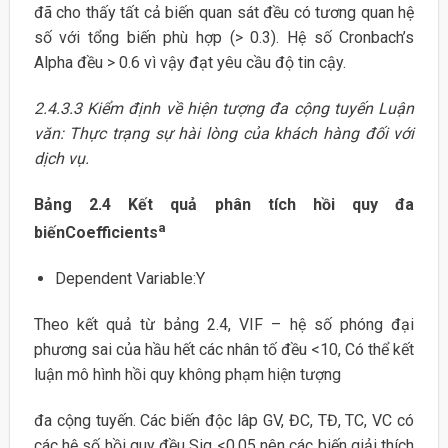
đã cho thấy tất cả biến quan sát đều có tương quan hệ
số với tổng biến phù hợp (> 0.3). Hệ số Cronbach’s
Alpha đều > 0.6 vì vậy đạt yêu cầu độ tin cậy.
2.4.3.3 Kiểm định về hiện tượng đa cộng tuyến Luận
văn: Thực trạng sự hài lòng của khách hàng đối với
dịch vụ.
Bảng 2.4 Kết quả phân tích hồi quy đa
a
biến
Coefficients
Dependent Variable:Y
Theo kết quả từ bảng 2.4, VIF – hệ số phóng đại
phương sai của hầu hết các nhân tố đều <10, Có thể kết
luận mô hình hồi quy không phạm hiện tượng
đa cộng tuyến. Các biến độc lâp GV, ĐC, TĐ, TC, VC có
các hệ số hồi quy đều Sig <0,05 nên các biến giải thích