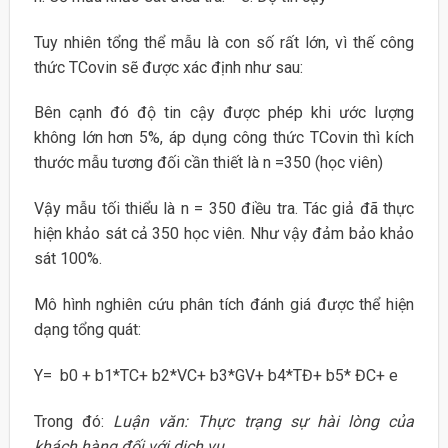
Tuy nhiên tổng thể mẫu là con số rất lớn, vì thế công
thức TCovin sẽ được xác định như sau:
Bên cạnh đó độ tin cậy được phép khi ước lượng
không lớn hơn 5%, áp dụng công thức TCovin thì kích
thước mẫu tương đối cần thiết là n =350 (học viên)
Vậy mẫu tối thiểu là n = 350 điều tra. Tác giả đã thực
hiện khảo sát cả 350 học viên. Như vậy đảm bảo khảo
sát 100%.
Mô hình nghiên cứu phân tích đánh giá được thể hiện
dạng tổng quát:
Y= b0 + b1*TC+ b2*VC+ b3*GV+ b4*TĐ+ b5* ĐC+ e
Trong đó:
Luận văn: Thực trạng sự hài lòng của
khách hàng đối với dịch vụ.