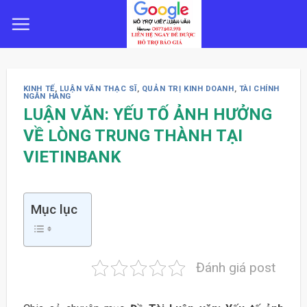
Skip
to
content
KINH TẾ
,
LUẬN VĂN THẠC SĨ
,
QUẢN TRỊ KINH DOANH
,
TÀI CHÍNH
NGÂN HÀNG
LUẬN VĂN: YẾU TỐ ẢNH HƯỞNG
VỀ LÒNG TRUNG THÀNH TẠI
VIETINBANK
Mục lục
Đánh giá post