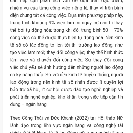
cần tiếp cận phân tích vấn đề dựa trên đặc điểm,
nhiệm vụ của từng công việc riêng lẻ, thay vì trên bình
diện chung tất cả công việc. Dựa trên phương pháp này,
trung bình khoảng 9% việc làm có nguy cơ cao bị thay
thế bởi tự động hóa; trong khi đó, trung bình 50 – 70%
công việc có thể được thực hiện tự động hóa. Nền kinh
tế số có tác động to lớn tới thị trường lao động, như
tạo việc làm mới; thay đổi công việc; thay thế hình thức
làm việc và chuyển đổi công việc. Sự thay đổi công
việc chủ yếu sẽ ảnh hưởng đến những người lao động
có kỹ năng thấp. So với nền kinh tế truyền thống, người
lao động trong nền kinh tế số nhận được ít quyền lợi
bảo trợ xã hội, ít cơ hội được đào tạo nghề nghiệp và
phát triển nghề nghiệp, khó khăn trong việc tiếp cận tín
dụng – ngân hàng.
Theo Công Thái và Đức Khanh (2022) tại Hội thảo Nữ
lãnh đạo trong lĩnh vực ngân hàng và công nghệ tài
chính, ở Việt Nam, tỷ lệ lao động nữ trong ngành Ngân