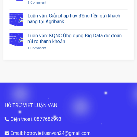
1
Comment
Luận văn: Giải pháp huy động tiền gửi khách
hàng tại Agribank
Luận văn: KQNC Ứng dụng Big Data dự đoán
rủi ro thanh khoản
1
Comment
HỖ TRỢ VIẾT LUẬN VĂN
Điện thoại: 0877682993
Email: hotrovietluanvan24@gmail.com