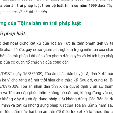
a bản án trái pháp luật theo bộ luật hình sự năm 1999
dưới đây
g quan hơn về đề tài sắp đến.
ng của Tội ra bản án trái pháp luật
i pháp luật.
ếp đến hoạt động xét xử của Tòa án. Tức là, xâm phạm đến uy tí
lẽ phải. Từ đó, gây ra sự giảm sút nghiêm trọng niềm tin của nhâ
a bản án trái pháp luật còn xâm phạm đến quyền và lợi ích hợp phá
áp của cơ quan, tổ chức và của công dân.
/DSST ngày 15/3/2009, Tòa án nhân dân huyện A, tỉnh X đã bá
 kế vì cho rằng đã hết thời hiệu chia thừa kế. Sau đó, cũng tại B
9/2009, Tòa án nhân dân tỉnh X đã quyết định y án sơ thẩm
m và Tòa án cấp phúc thẩm không có căn cứ, không đúng với sự
ứ không đầy đủ và áp dụng pháp luật không đúng. Các Bản án đ
ng minh và xét xử không đúng pháp luật của Tòa án. Gần 2 năm sau
m đốc thẩm hủy hai bản án trên để điều tra xét xử lại theo thủ t