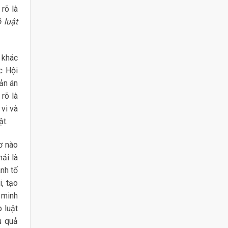
 rõ là
ộ luật
 khác
c Hội
ản án
rõ là
 vi và
ật.
ơ nào
ải là
nh tố
, tạo
 minh
p luật
u quả