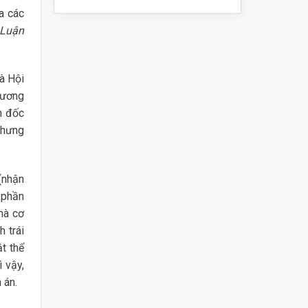
a các
Luận
à Hội
hương
m đốc
nhưng
(nhận
 phần
mà cơ
 trái
t thể
 vậy,
 án.