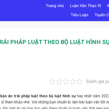
Trang chủ
Luận Văn Thạc Sĩ
Tiểu Luận
Tuyển C
RÁI PHÁP LUẬT THEO BỘ LUẬT HÌNH S
Đánh giá p
ản án trái pháp luật theo bộ luật hình sự
hay nhất năm 202
sĩ tham khảo nhé. Với những bạn chuẩn bị làm bài luận văn tốt n
y, đặc biệt là các bạn học viên đang chuẩn bị bước vào thời gian lự