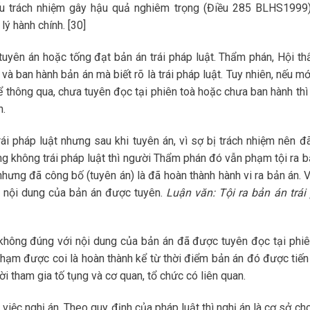
thiếu trách nhiệm gây hậu quả nghiêm trọng (Điều 285 BLHS1999)
lý hành chính. [30]
tuyên án hoặc tống đạt bản án trái pháp luật. Thẩm phán, Hội th
và ban hành bản án mà biết rõ là trái pháp luật. Tuy nhiên, nếu mớ
 thông qua, chưa tuyên đọc tại phiên toà hoặc chưa ban hành thì
n.
i pháp luật nhưng sau khi tuyên án, vì sợ bị trách nhiệm nên đ
g không trái pháp luật thì người Thẩm phán đó vẫn phạm tội ra b
 nhưng đã công bố (tuyên án) là đã hoàn thành hành vi ra bản án. 
 nội dung của bản án được tuyên.
Luận văn: Tội ra bản án trái
hông đúng với nội dung của bản án đã được tuyên đọc tại phiê
i phạm được coi là hoàn thành kể từ thời điểm bản án đó được tiến
ời tham gia tố tụng và cơ quan, tổ chức có liên quan.
à việc nghị án. Theo quy định của pháp luật thì nghị án là cơ sở ch