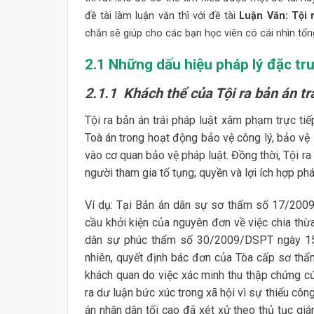
đề tài làm luận văn thì với đề tài
Luận Văn: Tội r
chắn sẽ giúp cho các bạn học viên có cái nhìn tổn
2.1 Những dấu hiệu pháp lý đặc trư
2.1.1 Khách thể của Tội ra bản án trá
Tội ra bản án trái pháp luật xâm phạm trực ti
Toà án trong hoạt động bảo vệ công lý, bảo vệ 
vào cơ quan bảo vệ pháp luật. Đồng thời, Tội r
người tham gia tố tụng; quyền và lợi ích hợp ph
Ví dụ: Tại Bản án dân sự sơ thẩm số 17/2009
cầu khởi kiện của nguyên đơn về việc chia thừa
dân sự phúc thẩm số 30/2009/DSPT ngày 15/0
nhiên, quyết định bác đơn của Tòa cấp sơ thẩ
khách quan do việc xác minh thu thập chứng c
ra dư luận bức xúc trong xã hội vì sự thiếu cô
án nhân dân tối cao đã xét xử theo thủ tục giá