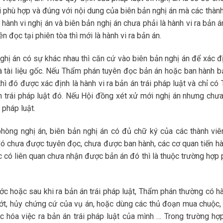
 phù hợp và đúng với nội dung của biên bản nghị án mà các thành
ành vi nghị án và biên bản nghị án chưa phải là hành vi ra bản á
 đọc tại phiên tòa thì mới là hành vi ra bản án.
hị án có sự khác nhau thì căn cứ vào biên bản nghị án để xác đị
à tài liệu gốc. Nếu Thẩm phán tuyên đọc bản án hoặc ban hành b
hì đó được xác định là hành vi ra bản án trái pháp luật và chỉ có
n trái pháp luật đó. Nếu Hội đồng xét xử mới nghị án nhưng chưa
 pháp luật.
òng nghị án, biên bản nghị án có đủ chữ ký của các thành viê
ó chưa được tuyên đọc, chưa được ban hành, các cơ quan tiến hà
ức có liên quan chưa nhận được bản án đó thì là thuộc trường hợp
rước hoặc sau khi ra bản án trái pháp luật, Thẩm phán thường có h
bớt, hủy chứng cứ của vụ án, hoặc dùng các thủ đoạn mua chuộc,
hóa việc ra bản án trái pháp luật của mình … Trong trường hợp