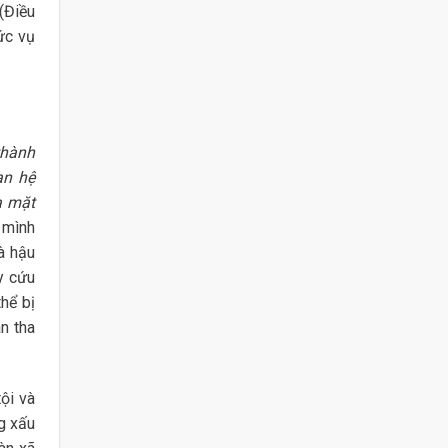
 (Điều
ức vụ
thành
an hệ
a mặt
 mình
à hậu
y cứu
hể bị
n tha
ội và
ng xấu