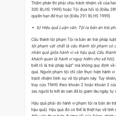
Thẩm phán thì phải chịu trách nhiệm về của hai 
300 BLHS 1999) hoặc Tội đưa hối lộ (Điều 28
quyền hạn để trục lợi (Điều 291 BLHS 1999).
b) Hiệu quả Luận văn: Tội ra bản án trái ph
Cấu thành tội phạm Tội ra bản án trái pháp luậ
tội phạm vật chất là cấu
thành tội phạm có 
nhân quả giữa hành vi và hậu quả; Cấu thành
khách quan là hành vi nguy hiểm cho xã hội),
biết rõ là trái pháp luật” mà không quy định v
quả. Người phạm tội chỉ cần thực hiện hành vi 
trách nhiệm hình sự về tội phạm này. Tuy nhiên
truy cứu TNHS theo khoản 2 hoặc khoản 3 của 
sai; người bị kết án oan đã bị giam lâu ngày, tự sá
Hậu quả phải do hành vi phạm tội ra bản án trá
hậu quả). Hậu quả đó có thể là thiệt hại về tín