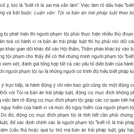
ố ý, tức là “biết rõ là sai mà vẫn làm”. Việc làm rõ dấu hiệu “biết
ọng và bắt buộc.
Luận văn: Tội ra bản án trái pháp luật theo b
 bị phát hiện thì người phạm tội phải thực hiện nhiều thủ đoạn
n toà có hành vi ra bản án trái pháp luật thì họ phải nói dối cá
n khác gian dối khác để các Hội thẩm, Thẩm phán khác ký vào b
ng tội phạm cho thấy để có thể chứng minh người phạm tội “biết 
i xem xét, đánh giá tổng hợp tất cả các yếu tố diễn biến của hành
i người phạm tội lại là những người có trình độ hiểu biết pháp lu
ố ý trực tiếp, là hành động ý chí nên bao giờ cũng do một động c
ối với Tội ra bản án trái pháp luật, động cơ, mục đích không ph
 việc làm rõ động cơ, mục đích phạm tội giúp các cơ quan tiến hà
ộ nguy hiểm của hành vi và mức độ nguy hiểm của người phạm tội
 Do đó, động cơ, mục đích phạm tội là tình tiết cần phải chứng
uật, để xác định chính xác là người phạm tội “biết rõ là trái phá
iệm (cẩu thả hoặc quá tự tin) mà bản án trái pháp luật, gây hậ