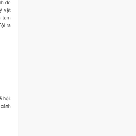
nh do
ý vật
h tạm
ội ra
 hội;
 cảnh