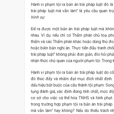
Hành vi phạm tội ra bản án trái pháp luật đó là c
trái pháp luật mà vẫn làm” là yêu cầu quan tr
hình sự.
Để ra được một bản án trái pháp luật mà không
nhau. Ví dụ: nếu chỉ có Thẩm phán chủ toạ phiê
thẩm và các Thẩm phán khác hoặc dùng thủ đoạ
hoặc biên bản nghị án. Thực tiễn đấu tranh chố
trái pháp luật” không phải đơn giản, đòi hỏi phả
nhận thức chủ quan của người phạm tội. Trong kh
Hành vi phạm tội ra bản án trái pháp luật do c
đó thúc đẩy và nhằm đạt mục đích nhất định. Đ
dấu hiệu bắt buộc của cấu thành tội phạm. Song
tụng đánh giá, xác định đúng tính chất, mức đ
cơ sở cho việc cá thể hóa TNHS và hình phạt.
trong trường hợp phạm tội ra bản án trái pháp l
mà vẫn làm” hay không? Nếu do thiếu trách nh