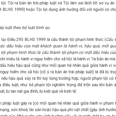
tội: Tội ra bản án trái pháp luật và Tội làm sai lệch hồ sơ vụ án
9 BLHS 1999) hoặc Tội lợi dụng ảnh hưởng đối với người có ch
áp luật theo bộ luật hình sự.
t tại Điều 295 BLHS 1999 là cấu thành tội phạm hình thức (
Cấu 
các dấu hiệu của mặt khách quan là hành vi, hậu quả, mối qu
 tội phạm hình thức là cấu thành tội phạm có một dấu hiệu củ
chỉ miêu tả hành vi nguy hiểm cho xã hội là hành vi “ra bản án mà
ề dấu hiệu hậu quả cũng như mối quan hệ nhân quả giữa hành vi v
nguy hiểm cho xã hội (cố ý ra bản án trái pháp luật) là đã bị tru
, nếu hậu quả xảy ra thì tuỳ từng trường hợp, người phạm tội có t
điều luật, như: kẻ phạm tội nghiêm trọng đã trốn sau khi bản á
t, bị tan nát gia đình, bị kiệt quệ về kinh tế.
i pháp luật gây ra (có mối quan hệ nhân quả giữa hành vi phạm t
h mạng, sức khoẻ, tài sản hoặc hậu quả phi vật chất (gây ảnh hưở