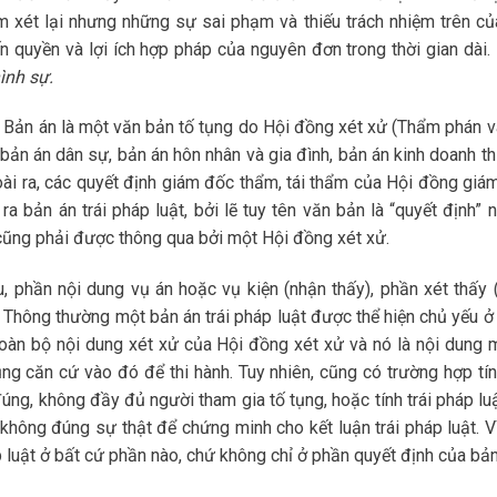
xét lại nhưng những sự sai phạm và thiếu trách nhiệm trên củ
quyền và lợi ích hợp pháp của nguyên đơn trong thời gian dài.
hình sự.
. Bản án là một văn bản tố tụng do Hội đồng xét xử (Thẩm phán v
bản án dân sự, bản án hôn nhân và gia đình, bản án kinh doanh t
oài ra, các quyết định giám đốc thẩm, tái thẩm của Hội đồng giá
a bản án trái pháp luật, bởi lẽ tuy tên văn bản là “quyết định” 
 cũng phải được thông qua bởi một Hội đồng xét xử.
phần nội dung vụ án hoặc vụ kiện (nhận thấy), phần xét thấy 
. Thông thường một bản án trái pháp luật được thể hiện chủ yếu ở
 toàn bộ nội dung xét xử của Hội đồng xét xử và nó là nội dung 
ng căn cứ vào đó để thi hành. Tuy nhiên, cũng có trường hợp tính
ng, không đầy đủ người tham gia tố tụng, hoặc tính trái pháp luậ
hông đúng sự thật để chứng minh cho kết luận trái pháp luật. Vì
 luật ở bất cứ phần nào, chứ không chỉ ở phần quyết định của bản