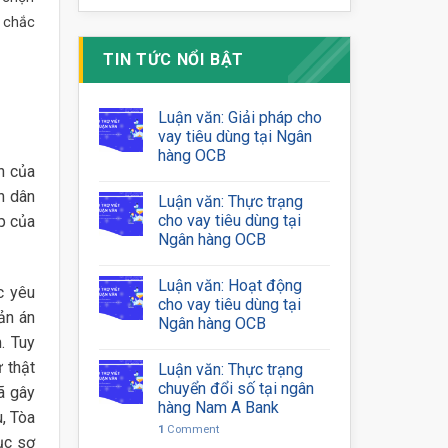
 chắc
TIN TỨC NỔI BẬT
Luận văn: Giải pháp cho
vay tiêu dùng tại Ngân
hàng OCB
n của
n dân
Luận văn: Thực trạng
cho vay tiêu dùng tại
p của
Ngân hàng OCB
Luận văn: Hoạt động
c yêu
cho vay tiêu dùng tại
ản án
Ngân hàng OCB
. Tuy
 thật
Luận văn: Thực trạng
chuyển đổi số tại ngân
ã gây
hàng Nam A Bank
, Tòa
1
Comment
ục sơ