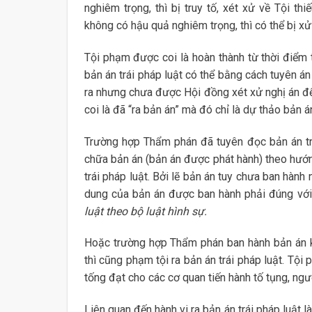
nghiêm trọng, thì bị truy tố, xét xử về Tội 
không có hậu quả nghiêm trọng, thì có thể bị xử 
Tội phạm được coi là hoàn thành từ thời điểm 
bản án trái pháp luật có thể bằng cách tuyên án 
ra nhưng chưa được Hội đồng xét xử nghị án để
coi là đã “ra bản án” mà đó chỉ là dự thảo bản á
Trường hợp Thẩm phán đã tuyên đọc bản án trá
chữa bản án (bản án được phát hành) theo hướn
trái pháp luật. Bởi lẽ bản án tuy chưa ban hành
dung của bản án được ban hành phải đúng với
luật theo bộ luật hình sự.
Hoặc trường hợp Thẩm phán ban hành bản án k
thì cũng phạm tội ra bản án trái pháp luật. Tộ
tống đạt cho các cơ quan tiến hành tố tụng, ngư
Liên quan đến hành vi ra bản án trái pháp luật l