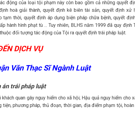
ác động của loại tội phạm này còn bao gồm cả những quyết đị
nh hoà giải thành, quyết định kê biên tài sản, quyết định xử l
 tạm thời, quyết định áp dụng biện pháp chữa bệnh, quyết địn
chấp hành hình phạt tù … Tuy nhiên, BLHS năm 1999 đã quy định T
 thuộc đối tượng tác động của Tội ra quyết định trái pháp luật.
ĐẾN DỊCH VỤ
uận Văn Thạc Sĩ Ngành Luật
án trái pháp luật
 khách quan gây nguy hiểm cho xã hội; Hậu quả nguy hiểm cho xã
tiện, phương pháp, thủ đoạn, thời gian, địa điểm phạm tội, hoàn