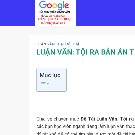
Skip
to
content
LUẬN VĂN THẠC SĨ
,
LUẬT
LUẬN VĂN: TỘI RA BẢN ÁN T
Mục lục
Chia sẻ chuyên mục
Đề Tài Luận Văn: Tội ra b
các bạn học viên ngành đang làm luận văn thạc 
thì rất khó để có thể tìm hiểu được một đề tài ha