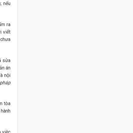
; nếu
ẩm ra
i viết
 chưa
ã sửa
ản án
Và nội
 pháp
n tòa
 hành
o việc