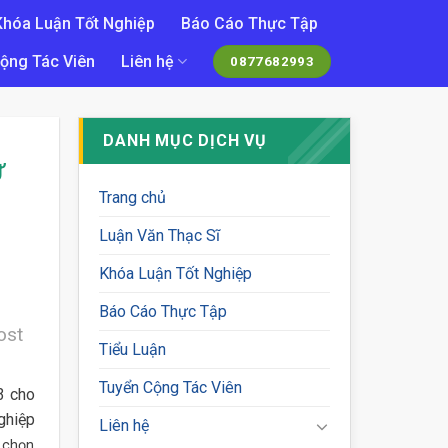
Khóa Luận Tốt Nghiệp
Báo Cáo Thực Tập
ộng Tác Viên
Liên hệ
0877682993
DANH MỤC DỊCH VỤ
Ự
Trang chủ
Luận Văn Thạc Sĩ
Khóa Luận Tốt Nghiệp
Báo Cáo Thực Tập
ost
Tiểu Luận
Tuyển Cộng Tác Viên
3 cho
ghiệp
Liên hệ
a chọn