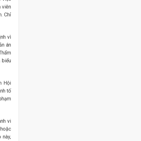
 viên
n. Chỉ
nh vì
ản án
 Thẩm
 biểu
n Hội
nh tố
 phạm
ành vi
 hoặc
 này,